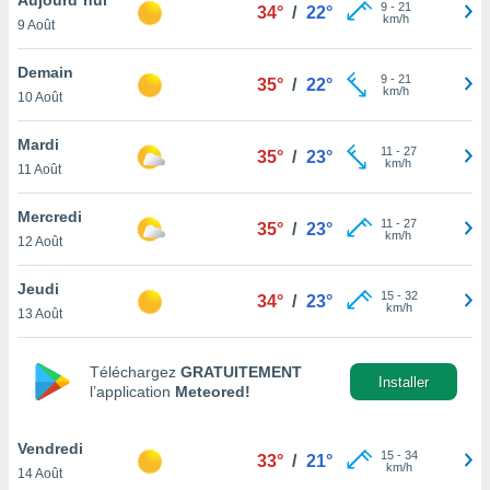
n «
9
-
21
34°
/
22°
km/h
9 Août
 et
r »,
cédez au
Demain
9
-
21
35°
/
22°
 et vous
km/h
10 Août
z
ation de
Mardi
11
-
27
35°
/
23°
km/h
11 Août
qu'ils
 nous ou
aires,
Mercredi
11
-
27
35°
/
23°
km/h
12 Août
nt de
t
Jeudi
15
-
32
er le
34°
/
23°
km/h
13 Août
ement
te, ainsi
Téléchargez
GRATUITEMENT
per un
Installer
l’application
Meteored!
écifique
us
de la
Vendredi
15
-
34
33°
/
21°
 et du
km/h
14 Août