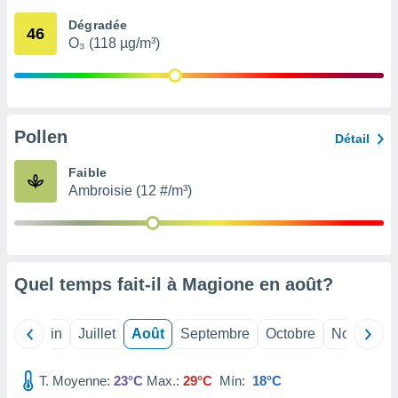
nées
Dégradée
lles sur
46
O₃ (118 µg/m³)
d'un
égitime,
vous
vous
 Pour ce
ous
Pollen
Détail
etirer
Faible
ement
Ambroisie (12 #/m³)
 opposer
ement
nées à
ment en
 sur «
res
» ou
Quel temps fait-il à Magione en
août
?
e
que de
kies
Mai
Juin
Juillet
Août
Septembre
Octobre
Novembre
ite web.
T. Moyenne:
23°C
Max.:
29°C
Mín:
18°C
t nos