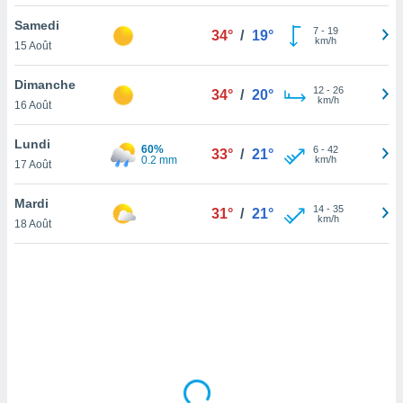
lisé en
Samedi
 de
7
-
19
34°
/
19°
km/h
15 Août
. Vous
rouver
Dimanche
12
-
26
34°
/
20°
ations
km/h
16 Août
re
que de
Lundi
60%
kies
6
-
42
33°
/
21°
0.2 mm
km/h
17 Août
r votre
ement à
ment en
Mardi
14
-
35
31°
/
21°
sur le
km/h
18 Août
res des
kies
le au
page de
te web.
MENT,
 les