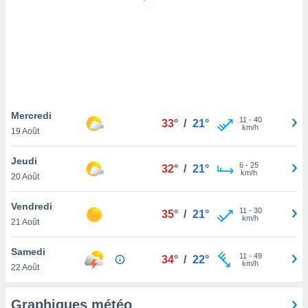
logies
e
s
tez pas
ation de
, vous
z à
à notre
Mercredi
11
-
40
33°
/
21°
km/h
19 Août
.com.
 cas,
Jeudi
6
-
25
us
32°
/
21°
km/h
20 Août
ns que
s
Vendredi
11
-
30
35°
/
21°
ires
km/h
21 Août
urer la
on sur le
Samedi
11
-
49
 seront
34°
/
22°
km/h
22 Août
, et que
ies ne
as
Graphiques météo