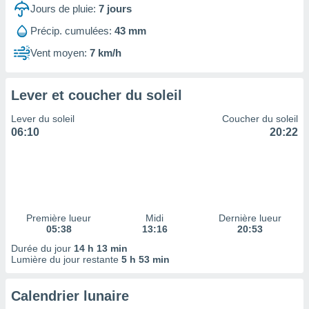
ires
Jours de pluie:
7
jours
ons le
ent des
Précip. cumulées:
43 mm
es
Vent moyen:
7 km/h
 :
et/ou
 à des
Lever et coucher du soleil
ions sur
eil,
Lever du soleil
Coucher du soleil
des
06:10
20:22
limitées
nner la
, créer
ils pour
ité
lisée,
Première lueur
Midi
Dernière lueur
05:38
13:16
20:53
des
our
Durée du jour
14 h 13 min
nner des
Lumière du jour restante
5 h 53 min
és
lisées,
Calendrier lunaire
s profils
enus