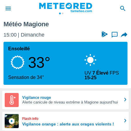
Météo Magione
e
ntialité
15:00
Dimanche
...
enu de
o.com
Ensoleillé
o.com) a
33°
aré par
onnels
UV
7 Élevé
FPS
arantir
Sensation de 34°
15-25
té des
ions
. Vous
accéder
Vigilance rouge
e en
Alerte canicule de niveau extrême à Magione aujourd’hui
 les
s :
Flash info
Vigilance orange : alerte aux orages violents !
r les