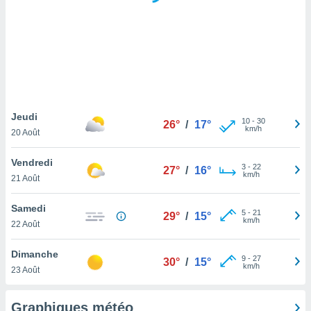
logies
e
s
tez pas
ation de
, vous
z à
à notre
Jeudi
10
-
30
26°
/
17°
km/h
20 Août
.com.
 cas,
Vendredi
3
-
22
us
27°
/
16°
km/h
21 Août
ns que
s
Samedi
5
-
21
29°
/
15°
ires
km/h
22 Août
urer la
on sur le
Dimanche
9
-
27
 seront
30°
/
15°
km/h
23 Août
, et que
ies ne
as
Graphiques météo