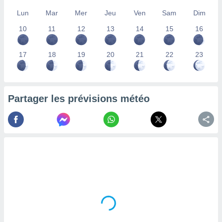
lisés,
Lun
Mar
Mer
Jeu
Ven
Sam
Dim
des
our
10
11
12
13
14
15
16
nner des
s
17
18
19
20
21
22
23
lisés,
la
ance des
s,
la
Partager les prévisions météo
ance des
s,
dre les
par le
ques ou
inaisons
ées
nt de
tes
,
er et
r les