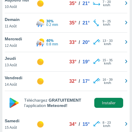
n «
7
-
20
35°
/
21°
km/h
10 Août
 et
r »,
cédez au
Demain
30%
9
-
25
35°
/
21°
 et vous
0.2 mm
km/h
11 Août
z
ation de
Mercredi
40%
13
-
33
33°
/
20°
0.8 mm
km/h
12 Août
qu'ils
 nous ou
aires,
Jeudi
15
-
35
33°
/
19°
km/h
13 Août
nt de
t
Vendredi
16
-
39
er le
32°
/
17°
km/h
14 Août
ement
te, ainsi
Téléchargez
GRATUITEMENT
per un
Installer
l’application
Meteored!
écifique
us
de la
Samedi
8
-
23
34°
/
15°
 et du
km/h
15 Août