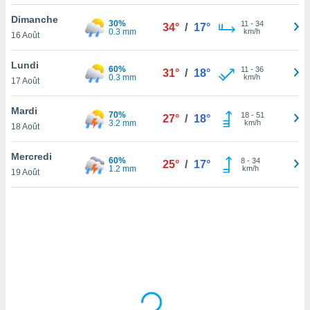
lisé en
Dimanche
 de
30%
11
-
34
34°
/
17°
0.3 mm
km/h
16 Août
. Vous
rouver
Lundi
60%
11
-
36
31°
/
18°
ations
0.3 mm
km/h
17 Août
re
que de
Mardi
70%
kies
18
-
51
27°
/
18°
3.2 mm
km/h
18 Août
r votre
ement à
ment en
Mercredi
60%
8
-
34
25°
/
17°
sur le
1.2 mm
km/h
19 Août
res des
kies
le au
page de
te web.
MENT,
 les