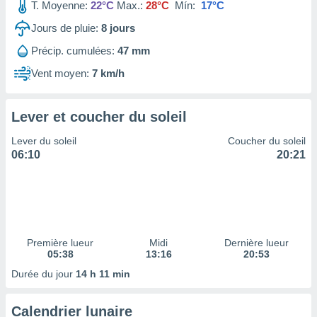
ires
T. Moyenne:
22°C
Max.:
28°C
Mín:
17°C
ons le
Jours de pluie:
8
jours
ent des
es
Précip. cumulées:
47 mm
 :
Vent moyen:
7 km/h
et/ou
 à des
ions sur
eil,
Lever et coucher du soleil
des
Lever du soleil
Coucher du soleil
limitées
06:10
20:21
nner la
, créer
ils pour
ité
lisée,
des
Première lueur
Midi
Dernière lueur
our
05:38
13:16
20:53
nner des
Durée du jour
14 h 11 min
és
lisées,
s profils
Calendrier lunaire
enus