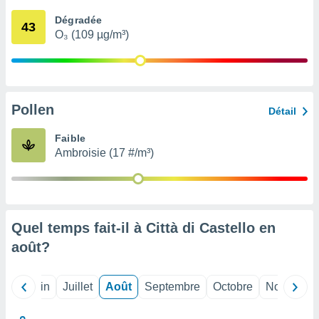
nées
Dégradée
lles sur
43
O₃ (109 µg/m³)
d'un
égitime,
vous
vous
 Pour ce
ous
Pollen
Détail
etirer
Faible
ement
Ambroisie (17 #/m³)
 opposer
ement
nées à
ment en
 sur «
res
» ou
Quel temps fait-il à Città di Castello en
e
août
?
que de
kies
ite web.
Mai
Juin
Juillet
Août
Septembre
Octobre
Novembre
t nos