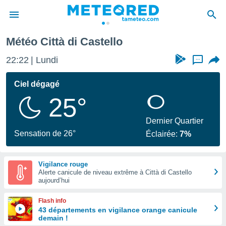
Météo Città di Castello
e
ntialité
22:22
Lundi
...
enu de
o.com
Ciel dégagé
o.com) a
25°
aré par
onnels
Dernier Quartier
arantir
Sensation de 26°
Éclairée:
7%
té des
ions
. Vous
Vigilance rouge
accéder
Alerte canicule de niveau extrême à Città di Castello
e en
aujourd’hui
 les
Flash info
s :
43 départements en vigilance orange canicule
demain !
r les