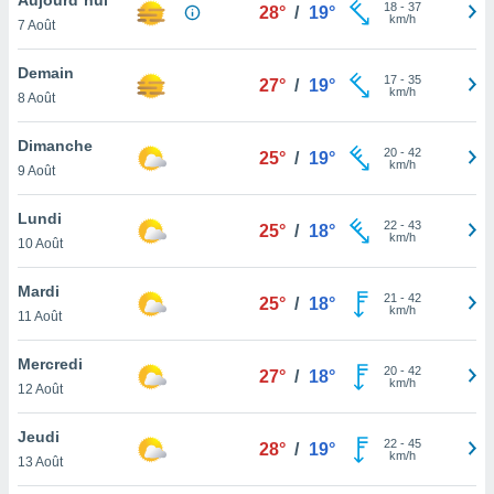
n «
18
-
37
28°
/
19°
km/h
7 Août
 et
r »,
cédez au
Demain
17
-
35
27°
/
19°
 et vous
km/h
8 Août
z
ation de
Dimanche
20
-
42
25°
/
19°
km/h
9 Août
qu'ils
 nous ou
aires,
Lundi
22
-
43
25°
/
18°
km/h
10 Août
nt de
t
Mardi
21
-
42
er le
25°
/
18°
km/h
11 Août
ement
te, ainsi
Mercredi
20
-
42
27°
/
18°
km/h
per un
12 Août
écifique
us
Jeudi
22
-
45
de la
28°
/
19°
km/h
13 Août
 et du