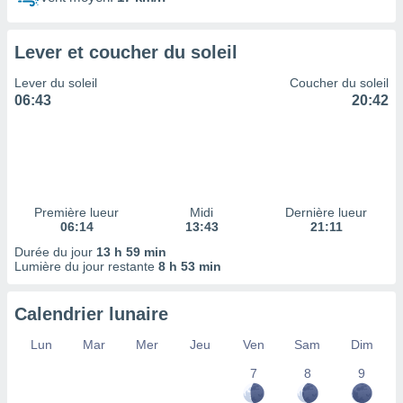
ires
ons le
ent des
Lever et coucher du soleil
es
 :
Lever du soleil
Coucher du soleil
et/ou
06:43
20:42
 à des
ions sur
eil,
des
limitées
Première lueur
Midi
Dernière lueur
nner la
06:14
13:43
21:11
, créer
ils pour
Durée du jour
13 h 59 min
ité
Lumière du jour restante
8 h 53 min
lisée,
des
Calendrier lunaire
our
nner des
Lun
Mar
Mer
Jeu
Ven
Sam
Dim
és
lisées,
7
8
9
s profils
enus