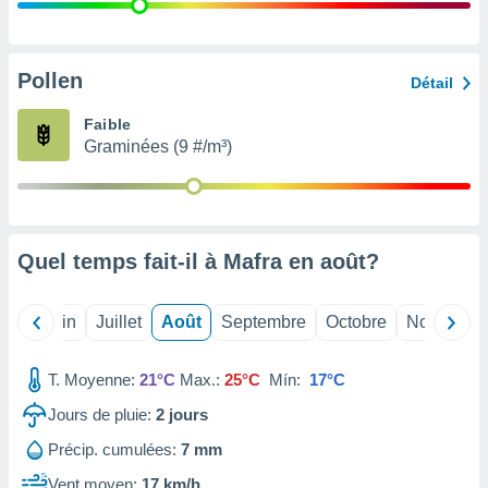
nées
lles sur
d'un
égitime,
Pollen
Détail
vous
vous
Faible
 Pour ce
Graminées (9 #/m³)
ous
etirer
ement
 opposer
Quel temps fait-il à Mafra en
août
?
ement
nées à
ment en
Mai
Juin
Juillet
Août
Septembre
Octobre
Novembre
 sur «
res
» ou
e
T. Moyenne:
21°C
Max.:
25°C
Mín:
17°C
que de
kies
Jours de pluie:
2
jours
ite web.
Précip. cumulées:
7 mm
t nos
Vent moyen:
17 km/h