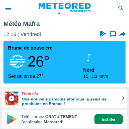
Météo Mafra
e
ntialité
12:18
Vendredi
...
enu de
o.com
Brume de poussière
o.com) a
26°
aré par
onnels
Nord
arantir
Sensation de 27°
15
33 km/h
té des
ions
. Vous
Flash info
accéder
Une nouvelle canicule attendue la semaine
e en
prochaine en France !
 les
Téléchargez
GRATUITEMENT
s :
Installer
l’application
Meteored!
r les