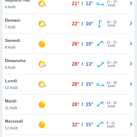
n «
17
-
37
21°
/
12°
km/h
6 Août
 et
r »,
cédez au
Demain
10
-
22
22°
/
10°
 et vous
km/h
7 Août
z
ation de
Samedi
12
-
21
26°
/
10°
km/h
8 Août
qu'ils
 nous ou
aires,
Dimanche
10
-
24
28°
/
13°
km/h
9 Août
nt de
t
Lundi
15
-
35
er le
28°
/
15°
km/h
10 Août
ement
te, ainsi
Mardi
14
-
31
26°
/
15°
km/h
per un
11 Août
écifique
us
Mercredi
9
-
21
de la
32°
/
15°
km/h
12 Août
 et du