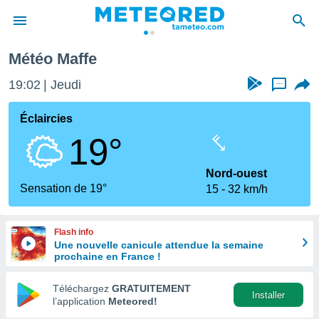
Maffe
Météo Maffe
e
ntialité
19:02
Jeudi
...
enu de
o.com
Éclaircies
o.com) a
19°
aré par
onnels
Nord-ouest
arantir
Sensation de 19°
15
32 km/h
té des
ions
. Vous
Flash info
accéder
Une nouvelle canicule attendue la semaine
e en
prochaine en France !
 les
Téléchargez
GRATUITEMENT
s :
Installer
l’application
Meteored!
r les