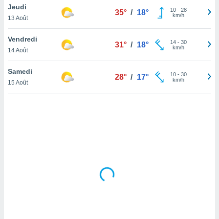
Jeudi
lisé en
10
-
28
35°
/
18°
km/h
 de
13 Août
. Vous
rouver
Vendredi
14
-
30
31°
/
18°
km/h
14 Août
ations
re
Samedi
que de
10
-
30
28°
/
17°
km/h
kies
15 Août
r votre
ement à
ment en
sur le
res des
kies
le au
page de
te web.
MENT,
 les