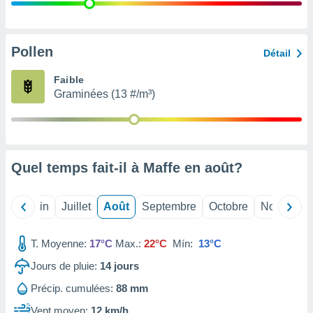
nées
lles sur
d'un
égitime,
Pollen
Détail
vous
vous
Faible
 Pour ce
Graminées (13 #/m³)
ous
etirer
ement
 opposer
Quel temps fait-il à Maffe en
août
?
ement
nées à
ment en
Mai
Juin
Juillet
Août
Septembre
Octobre
Novembre
 sur «
res
» ou
e
T. Moyenne:
17°C
Max.:
22°C
Mín:
13°C
que de
kies
Jours de pluie:
14
jours
ite web.
Précip. cumulées:
88 mm
t nos
Vent moyen:
12 km/h