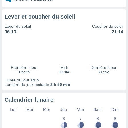
ires
ons le
ent des
Lever et coucher du soleil
es
 :
Lever du soleil
Coucher du soleil
et/ou
06:13
21:14
 à des
ions sur
eil,
des
limitées
Première lueur
Midi
Dernière lueur
nner la
05:35
13:44
21:52
, créer
ils pour
Durée du jour
15 h
ité
Lumière du jour restante
2 h 50 min
lisée,
des
Calendrier lunaire
our
nner des
Lun
Mar
Mer
Jeu
Ven
Sam
Dim
és
lisées,
6
7
8
9
s profils
enus