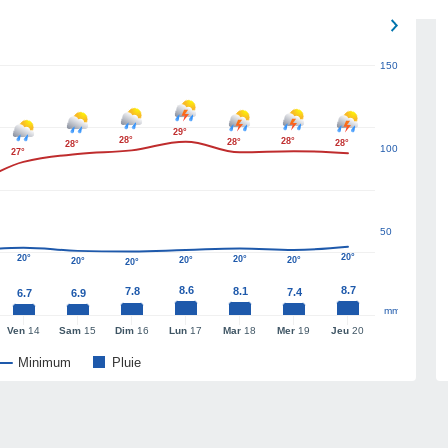
150
29°
28°
28°
28°
28°
28°
100
27°
50
20°
20°
20°
20°
20°
20°
20°
8.6
8.7
7.8
8.1
7.4
6.7
6.9
mm
Ven
14
Sam
15
Dim
16
Lun
17
Mar
18
Mer
19
Jeu
20
Minimum
Pluie