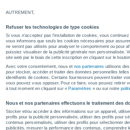
25°
AUTREMENT,
80%
Refuser les technologies de type cookies
Sensation de 25°
1.1 mm
Si vous n'acceptez pas l'installation de cookies, vous continu
vous informons que seuls les cookies nécessaires pour assurer la
ne seront pas utilisés pour analyser le comportement ou pour af
puissiez visualiser de la publicité générale non personnalisée. V
Flash info
site web par le biais de cette inscription en cliquant sur le bouto
Encore de la chaleur !
Avec votre consentement, nous et
nos partenaires
utilisons des
pour stocker, accéder et traiter des données personnelles telles 
Météo 1 - 7 jours
Heure par heure
Actualité
Carte 
identifiants de cookies. Certains fournisseurs peuvent traiter vo
vous pouvez vous opposer. Pour ce faire, vous pouvez retirer
à tout moment en cliquant sur «
Paramètres
» ou sur notre
poli
Demain
Lundi
Aujourd´hui
Nous et nos partenaires effectuons le traitement des d
9 Août
10 Août
8 Août
Stocker et/ou accéder à des informations sur un appareil, utilise
profils pour la publicité personnalisée, utiliser des profils pour 
contenus personnalisés, utiliser des profils pour sélectionner
publicités, mesurer la performance des contenus, comprendre le
90%
90%
90%