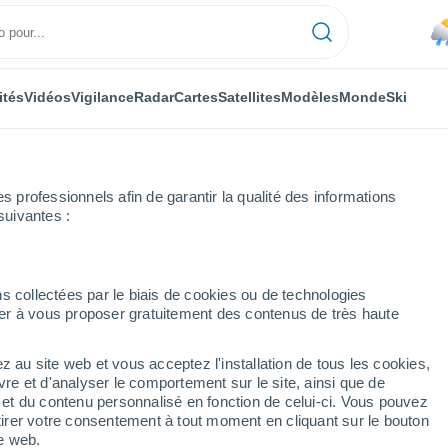
ités
Vidéos
Vigilance
Radar
Cartes
Satellites
Modèles
Monde
Ski
professionnels afin de garantir la qualité des informations
suivantes :
s collectées par le biais de cookies ou de technologies
nuer à vous proposer gratuitement des contenus de très haute
z au site web et vous acceptez l'installation de tous les cookies,
...
vre et d'analyser le comportement sur le site, ainsi que de
é et du contenu personnalisé en fonction de celui-ci. Vous pouvez
Heure par heure
tirer votre consentement à tout moment en cliquant sur le bouton
Pluie faible dans les prochaines
te web.
heures