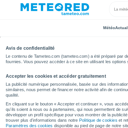
Météo
Actual
Avis de confidentialité
Le contenu de Tameteo.com (tameteo.com) a été préparé par des 
fournies. Vous pouvez accéder à ce site en utilisant les options 
Accepter les cookies et accéder gratuitement
Accueil
Guinée
Macenta
La publicité numérique personnalisée, basée sur des information
similaires, nous permet de financer notre activité afin de conti
Météo Macenta
qualité.
En cliquant sur le bouton « Accepter et continuer », vous accéde
16:41
Samedi
qu'ils soient à nous ou à partenaires, qui nous permettent de sui
développer un profil spécifique pour vous montrer de la publicit
trouver plus d'informations dans notre
Politique de cookies
et re
Pluie faible
Paramètres des cookies
disponible au pied de page de notre si