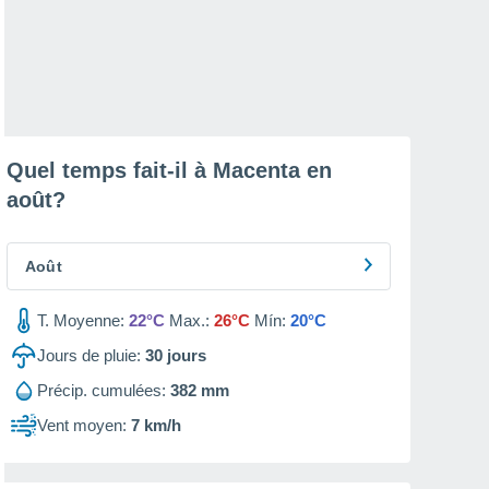
Quel temps fait-il à Macenta en
août
?
Août
T. Moyenne:
22°C
Max.:
26°C
Mín:
20°C
Jours de pluie:
30
jours
Précip. cumulées:
382 mm
Vent moyen:
7 km/h