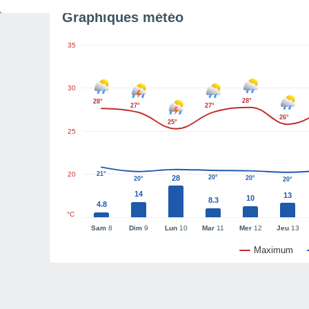
Graphiques météo
35
30
28°
28°
27°
27°
26°
25°
25
20
21°
28
20°
20°
20°
20°
14
13
10
8.3
4.8
°C
Sam
8
Dim
9
Lun
10
Mar
11
Mer
12
Jeu
13
Maximum