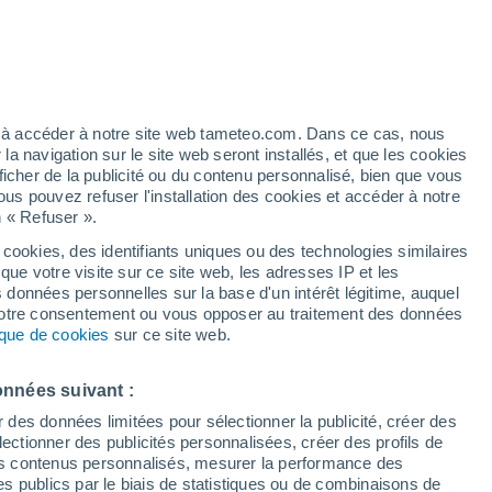
Vigilance rouge
Alerte pluie de niveau extrême à
Macenta aujourd’hui
Risque d'orages
ez à accéder à notre site web tameteo.com. Dans ce cas, nous
Demain après-midi
 navigation sur le site web seront installés, et que les cookies
ficher de la publicité ou du contenu personnalisé, bien que vous
ous pouvez refuser l'installation des cookies et accéder à notre
n « Refuser ».
 cookies, des identifiants uniques ou des technologies similaires
que votre visite sur ce site web, les adresses IP et les
de pluie
Radar de pluie
Satellites
Modèles
s données personnelles sur la base d'un intérêt légitime, auquel
 votre consentement ou vous opposer au traitement des données
tique de cookies
sur ce site web.
Mardi
Mercredi
Jeudi
Vendredi
onnées suivant :
11 Août
12 Août
13 Août
14 Août
r des données limitées pour sélectionner la publicité, créer des
sélectionner des publicités personnalisées, créer des profils de
 des contenus personnalisés, mesurer la performance des
s publics par le biais de statistiques ou de combinaisons de
90%
90%
90%
90%