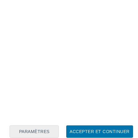
Calendrier lunaire
Lun
Mar
Mer
Jeu
Ven
Sam
Dim
8
9
10
11
12
13
14
15
16
17
18
19
20
21
PARAMÈTRES
ACCEPTER ET CONTINUER