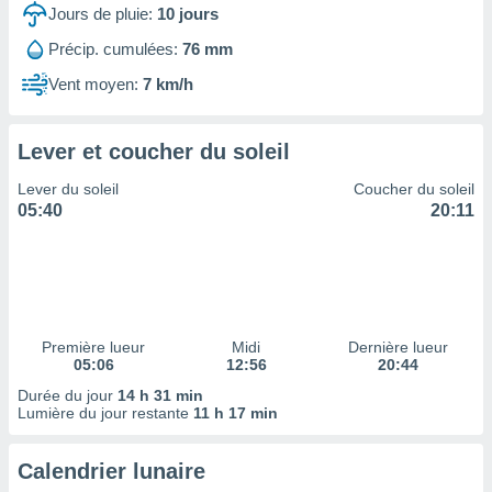
ires
Jours de pluie:
10
jours
ons le
ent des
Précip. cumulées:
76 mm
es
Vent moyen:
7 km/h
 :
et/ou
 à des
Lever et coucher du soleil
ions sur
eil,
Lever du soleil
Coucher du soleil
des
05:40
20:11
limitées
nner la
, créer
ils pour
ité
lisée,
Première lueur
Midi
Dernière lueur
05:06
12:56
20:44
des
our
Durée du jour
14 h 31 min
nner des
Lumière du jour restante
11 h 17 min
és
lisées,
Calendrier lunaire
s profils
enus