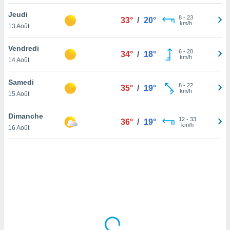
lisé en
Jeudi
 de
8
-
23
33°
/
20°
km/h
13 Août
. Vous
rouver
Vendredi
6
-
20
34°
/
18°
ations
km/h
14 Août
re
que de
Samedi
kies
8
-
22
35°
/
19°
km/h
15 Août
r votre
ement à
ment en
Dimanche
12
-
33
36°
/
19°
sur le
km/h
16 Août
res des
kies
le au
page de
te web.
MENT,
 les