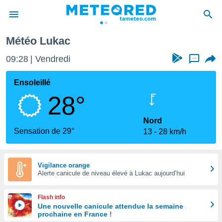
Météo Lukac
e
ntialité
09:28
Vendredi
...
enu de
o.com
Ensoleillé
o.com) a
28°
aré par
onnels
Nord
arantir
Sensation de 29°
13
28 km/h
té des
ions
. Vous
accéder
Vigilance orange
e en
Alerte canicule de niveau élevé à Lukac aujourd’hui
 les
Flash info
s :
Une nouvelle canicule attendue la semaine
prochaine en France !
r les