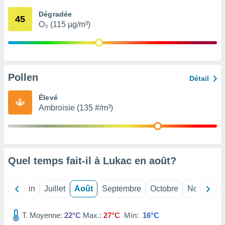
nées
Dégradée
lles sur
45
O₃ (115 µg/m³)
d'un
égitime,
vous
vous
 Pour ce
ous
Pollen
Détail
etirer
Élevé
ement
Ambroisie (135 #/m³)
 opposer
ement
nées à
ment en
 sur «
res
» ou
Quel temps fait-il à Lukac en
août
?
e
que de
kies
Mai
Juin
Juillet
Août
Septembre
Octobre
Novembre
ite web.
T. Moyenne:
22°C
Max.:
27°C
Mín:
16°C
t nos