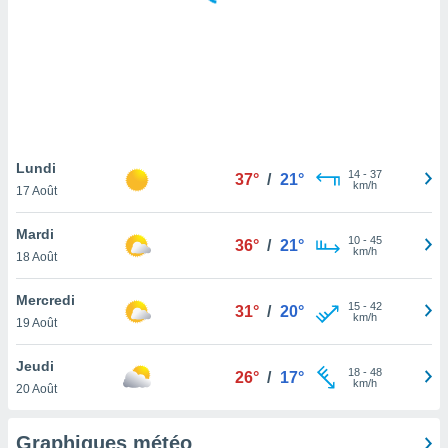
logies
e
s
tez pas
ation de
, vous
z à
à notre
Lundi
14
-
37
37°
/
21°
km/h
17 Août
.com.
 cas,
Mardi
10
-
45
us
36°
/
21°
km/h
18 Août
ns que
s
Mercredi
15
-
42
31°
/
20°
ires
km/h
19 Août
urer la
on sur le
Jeudi
18
-
48
 seront
26°
/
17°
km/h
20 Août
, et que
ies ne
as
Graphiques météo