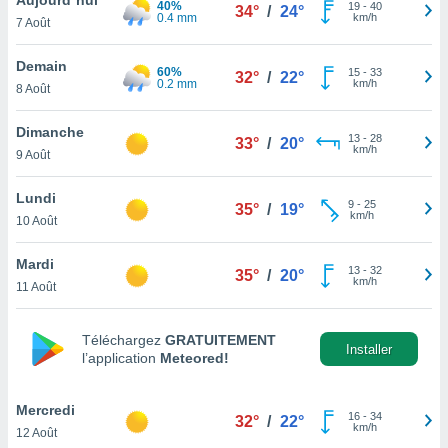
40%
n «
19
-
40
34°
/
24°
0.4 mm
km/h
7 Août
 et
r »,
cédez au
Demain
60%
15
-
33
32°
/
22°
 et vous
0.2 mm
km/h
8 Août
z
ation de
Dimanche
13
-
28
33°
/
20°
km/h
9 Août
qu'ils
 nous ou
aires,
Lundi
9
-
25
35°
/
19°
km/h
10 Août
nt de
t
Mardi
13
-
32
er le
35°
/
20°
km/h
11 Août
ement
te, ainsi
Téléchargez
GRATUITEMENT
per un
Installer
l’application
Meteored!
écifique
us
de la
Mercredi
16
-
34
32°
/
22°
 et du
km/h
12 Août