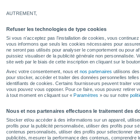
13°
AUTREMENT,
Sud
Refuser les technologies de type cookies
Sensation de 13°
6
-
11 km/h
Si vous n'acceptez pas l'installation de cookies, vous continu
vous informons que seuls les cookies nécessaires pour assurer la
ne seront pas utilisés pour analyser le comportement ou pour af
puissiez visualiser de la publicité générale non personnalisée. V
Flash info
site web par le biais de cette inscription en cliquant sur le bouto
Une nouvelle canicule attendue la semaine
prochaine en France !
Avec votre consentement, nous et
nos partenaires
utilisons des
pour stocker, accéder et traiter des données personnelles telles 
Météo 1 - 7 jours
Heure par heure
Actualité
Carte
identifiants de cookies. Certains fournisseurs peuvent traiter vo
vous pouvez vous opposer. Pour ce faire, vous pouvez retirer
à tout moment en cliquant sur «
Paramètres
» ou sur notre
poli
Demain
Dimanche
Aujourd´hui
Nous et nos partenaires effectuons le traitement des d
8 Août
9 Août
7 Août
Stocker et/ou accéder à des informations sur un appareil, utilise
profils pour la publicité personnalisée, utiliser des profils pour 
contenus personnalisés, utiliser des profils pour sélectionner
publicités, mesurer la performance des contenus, comprendre le