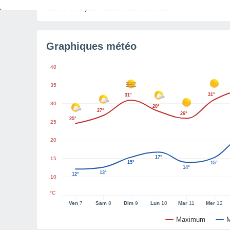
Lumière du jour restante
15 h 35 min
Graphiques météo
40
35
31°
31°
30
28°
27°
26°
25°
25
20
17°
15
15°
15°
14°
13°
12°
10
°C
Ven
7
Sam
8
Dim
9
Lun
10
Mar
11
Mer
12
Maximum