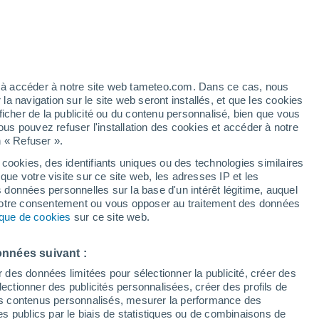
ez à accéder à notre site web tameteo.com. Dans ce cas, nous
 navigation sur le site web seront installés, et que les cookies
ficher de la publicité ou du contenu personnalisé, bien que vous
ous pouvez refuser l'installation des cookies et accéder à notre
n « Refuser ».
 cookies, des identifiants uniques ou des technologies similaires
que votre visite sur ce site web, les adresses IP et les
 de couverture nuageuse
Radar de pluie
Satellites
Modèles
s données personnelles sur la base d'un intérêt légitime, auquel
 votre consentement ou vous opposer au traitement des données
tique de cookies
sur ce site web.
Lundi
Mardi
Mercredi
Jeudi
onnées suivant :
10 Août
11 Août
12 Août
13 Août
r des données limitées pour sélectionner la publicité, créer des
sélectionner des publicités personnalisées, créer des profils de
 des contenus personnalisés, mesurer la performance des
s publics par le biais de statistiques ou de combinaisons de