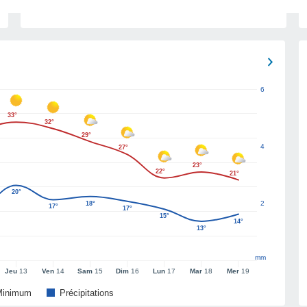
6
33°
32°
29°
4
27°
23°
22°
21°
20°
2
18°
17°
17°
15°
14°
13°
mm
Jeu
13
Ven
14
Sam
15
Dim
16
Lun
17
Mar
18
Mer
19
Minimum
Précipitations