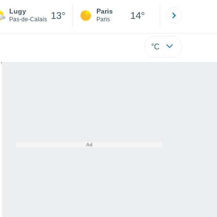
Lugy
Paris
Montpelli
13°
14°
Pas-de-Calais
Paris
Hérault
°C