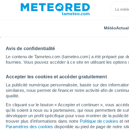
Météo
Actual
Avis de confidentialité
Le contenu de Tameteo.com (tameteo.com) a été préparé par des 
fournies. Vous pouvez accéder à ce site en utilisant les options 
Accepter les cookies et accéder gratuitement
Accueil
Hauts-de-France
Pas-de-Calais
Lugy
La publicité numérique personnalisée, basée sur des information
similaires, nous permet de financer notre activité afin de conti
Météo Lugy
qualité.
En cliquant sur le bouton « Accepter et continuer », vous accéde
06:28
Vendredi
qu'ils soient à nous ou à partenaires, qui nous permettent de sui
développer un profil spécifique pour vous montrer de la publicit
trouver plus d'informations dans notre
Politique de cookies
et re
Éclaircies
Paramètres des cookies
disponible au pied de page de notre si