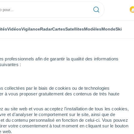
ités
Vidéos
Vigilance
Radar
Cartes
Satellites
Modèles
Monde
Ski
professionnels afin de garantir la qualité des informations
suivantes :
s collectées par le biais de cookies ou de technologies
nuer à vous proposer gratuitement des contenus de très haute
z au site web et vous acceptez l'installation de tous les cookies,
...
vre et d'analyser le comportement sur le site, ainsi que de
é et du contenu personnalisé en fonction de celui-ci. Vous pouvez
Heure par heure
tirer votre consentement à tout moment en cliquant sur le bouton
Ciel nuageux dans les
te web.
prochaines heures