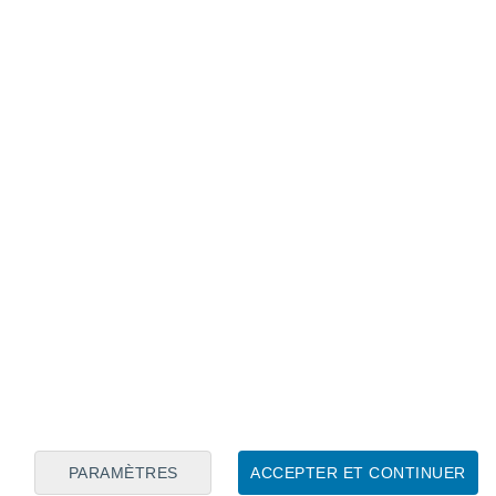
Calendrier lunaire
Lun
Mar
Mer
Jeu
Ven
Sam
Dim
7
8
9
10
11
12
13
14
15
16
17
18
19
20
PARAMÈTRES
ACCEPTER ET CONTINUER