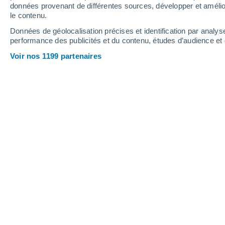
données provenant de différentes sources, développer et amélior
le contenu.
27°
/
13°
31°
/
15°
25°
/
12°
Données de géolocalisation précises et identification par analys
performance des publicités et du contenu, études d’audience e
12
-
27
km/h
14
-
30
km/h
15
12
-
25
km/h
Voir nos 1199 partenaires
Météo Lugy aujourd´hui
, 7 août
Éclaircies
13°
06:00
T. ressentie
13°
Éclaircies
13°
07:00
T. ressentie
13°
Éclaircies
14°
08:00
T. ressentie
14°
Éclaircies
17°
09:00
T. ressentie
17°