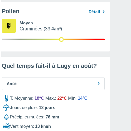
Pollen
Détail
Moyen
Graminées (33 #/m³)
Quel temps fait-il à Lugy en
août
?
Août
T. Moyenne:
18°C
Max.:
22°C
Mín:
14°C
Jours de pluie:
12
jours
Précip. cumulées:
76 mm
Vent moyen:
13 km/h