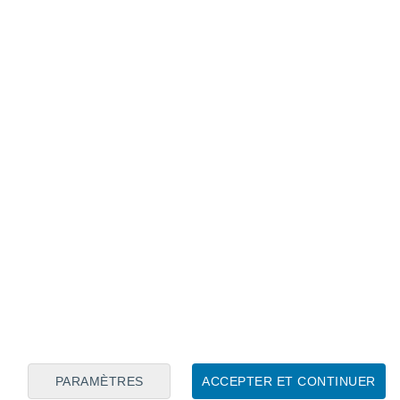
Calendrier lunaire
Lun
Mar
Mer
Jeu
Ven
Sam
Dim
7
8
9
10
11
12
13
14
15
16
17
18
19
20
PARAMÈTRES
ACCEPTER ET CONTINUER