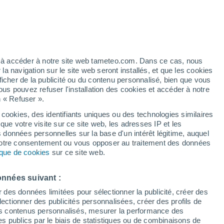
Vigilance jaune
Alerte canicule de niveau modéré à
Lugo aujourd’hui
 élevé!
ez à accéder à notre site web tameteo.com. Dans ce cas, nous
 navigation sur le site web seront installés, et que les cookies
ficher de la publicité ou du contenu personnalisé, bien que vous
ous pouvez refuser l'installation des cookies et accéder à notre
n « Refuser ».
 cookies, des identifiants uniques ou des technologies similaires
que votre visite sur ce site web, les adresses IP et les
 de couverture nuageuse
Radar de pluie
Satellites
Modèles
s données personnelles sur la base d'un intérêt légitime, auquel
 votre consentement ou vous opposer au traitement des données
tique de cookies
sur ce site web.
Lundi
Mardi
Mercredi
Jeudi
onnées suivant :
10 Août
11 Août
12 Août
13 Août
r des données limitées pour sélectionner la publicité, créer des
sélectionner des publicités personnalisées, créer des profils de
 des contenus personnalisés, mesurer la performance des
s publics par le biais de statistiques ou de combinaisons de