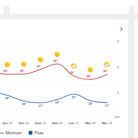
6
35°
32°
4
30°
30°
30°
29°
28°
2
21°
20°
19°
18°
18°
17°
17°
mm
Jeu
13
Ven
14
Sam
15
Dim
16
Lun
17
Mar
18
Mer
19
Minimum
Pluie