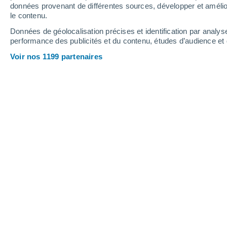
0.3 mm
données provenant de différentes sources, développer et amélior
le contenu.
28°
/
22°
30°
/
20°
31°
/
22°
Données de géolocalisation précises et identification par analys
performance des publicités et du contenu, études d’audience e
12
-
26
km/h
9
-
23
km/h
5
12
-
35
km/h
Voir nos 1199 partenaires
Météo Lugo aujourd´hui
, 7 août
Ensoleillé
30°
14:00
T. ressentie
31°
Ensoleillé
30°
15:00
T. ressentie
31°
Éclaircies
30°
16:00
T. ressentie
31°
Éclaircies
30°
17:00
T. ressentie
31°