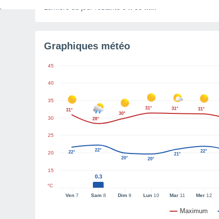
Lumière du jour restante
6 h 33 min
Graphiques météo
45
40
35
31°
31°
31°
31°
30°
30
28°
25
22°
22°
22°
20
21°
20°
20°
15
0.3
°C
Ven
7
Sam
8
Dim
9
Lun
10
Mar
11
Mer
12
Maximum