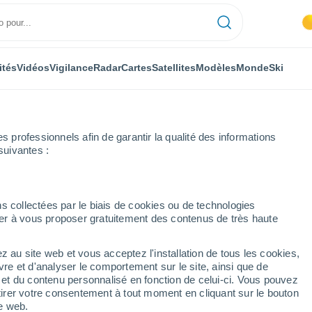
ités
Vidéos
Vigilance
Radar
Cartes
Satellites
Modèles
Monde
Ski
professionnels afin de garantir la qualité des informations
suivantes :
s collectées par le biais de cookies ou de technologies
nuer à vous proposer gratuitement des contenus de très haute
z au site web et vous acceptez l'installation de tous les cookies,
...
vre et d'analyser le comportement sur le site, ainsi que de
é et du contenu personnalisé en fonction de celui-ci. Vous pouvez
Heure par heure
tirer votre consentement à tout moment en cliquant sur le bouton
Intervalles nuageux dans les
te web.
prochaines heures