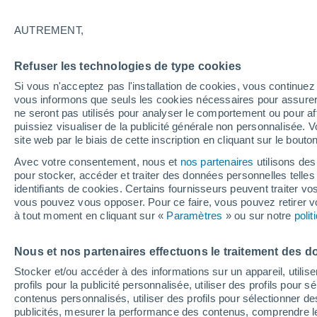
30°
AUTREMENT,
UV
8 Très
Refuser les technologies de type cookies
Sensation de 31°
FPS
25-50
Si vous n'acceptez pas l'installation de cookies, vous continu
vous informons que seuls les cookies nécessaires pour assurer la
ne seront pas utilisés pour analyser le comportement ou pour af
puissiez visualiser de la publicité générale non personnalisée. V
Flash info
site web par le biais de cette inscription en cliquant sur le bouto
Une nouvelle canicule attendue la semaine
prochaine en France !
Avec votre consentement, nous et
nos partenaires
utilisons des
pour stocker, accéder et traiter des données personnelles telles 
Météo 1 - 7 jours
Heure par heure
Actualité
Carte
identifiants de cookies. Certains fournisseurs peuvent traiter vo
vous pouvez vous opposer. Pour ce faire, vous pouvez retirer
à tout moment en cliquant sur «
Paramètres
» ou sur notre
poli
Demain
Dimanche
Aujourd´hui
Nous et nos partenaires effectuons le traitement des d
8 Août
9 Août
7 Août
Stocker et/ou accéder à des informations sur un appareil, utilise
profils pour la publicité personnalisée, utiliser des profils pour 
contenus personnalisés, utiliser des profils pour sélectionner
publicités, mesurer la performance des contenus, comprendre le
40%