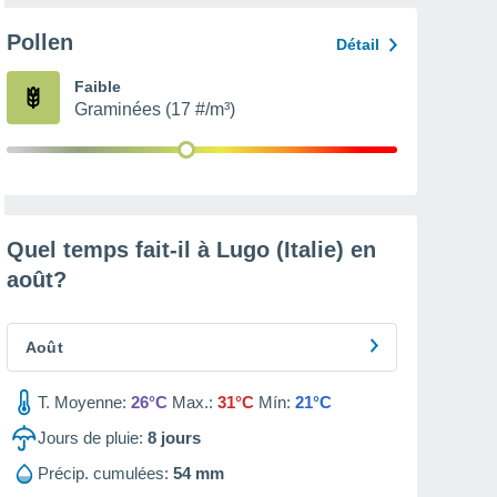
Pollen
Détail
Faible
Graminées (17 #/m³)
Quel temps fait-il à Lugo (Italie) en
août
?
Août
T. Moyenne:
26°C
Max.:
31°C
Mín:
21°C
Jours de pluie:
8
jours
Précip. cumulées:
54 mm