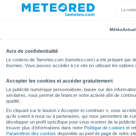
Météo
Actual
Avis de confidentialité
Le contenu de Tameteo.com (tameteo.com) a été préparé par des 
fournies. Vous pouvez accéder à ce site en utilisant les options 
Accepter les cookies et accéder gratuitement
Accueil
Italie
Province de Ravenne
Lugo
La publicité numérique personnalisée, basée sur des information
similaires, nous permet de financer notre activité afin de conti
Météo Lugo (Italie)
qualité.
En cliquant sur le bouton « Accepter et continuer », vous accéde
14:29
Vendredi
qu'ils soient à nous ou à partenaires, qui nous permettent de sui
développer un profil spécifique pour vous montrer de la publicit
trouver plus d'informations dans notre
Politique de cookies
et re
Ensoleillé
Paramètres des cookies
disponible au pied de page de notre si