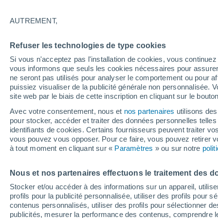
28°
AUTREMENT,
Nord
Refuser les technologies de type cookies
Sensation de 27°
9
-
24 km/
Si vous n'acceptez pas l'installation de cookies, vous continu
vous informons que seuls les cookies nécessaires pour assurer la
ne seront pas utilisés pour analyser le comportement ou pour af
puissiez visualiser de la publicité générale non personnalisée. V
Prévisions
site web par le biais de cette inscription en cliquant sur le bouto
30 °C en octobre, 35 °C en septembre ? « L’ét
aucune intention de s’arrêter » – mais le Rhin
Avec votre consentement, nous et
nos partenaires
utilisons des
paie le prix
pour stocker, accéder et traiter des données personnelles telles 
Météo 1 - 7 jours
Heure par heure
Actualité
Carte
identifiants de cookies. Certains fournisseurs peuvent traiter vo
vous pouvez vous opposer. Pour ce faire, vous pouvez retirer
à tout moment en cliquant sur «
Paramètres
» ou sur notre
poli
Demain
Dimanche
Aujourd´hui
Nous et nos partenaires effectuons le traitement des d
8 Août
9 Août
7 Août
Stocker et/ou accéder à des informations sur un appareil, utilise
profils pour la publicité personnalisée, utiliser des profils pour 
contenus personnalisés, utiliser des profils pour sélectionner
publicités, mesurer la performance des contenus, comprendre le
60%