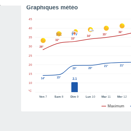
Graphiques météo
45
40
36°
35°
34°
35
33°
32°
30
28°
25
20
21°
21°
20°
20°
15
15°
14°
2.1
10
°C
Ven
7
Sam
8
Dim
9
Lun
10
Mar
11
Mer
12
Maximum