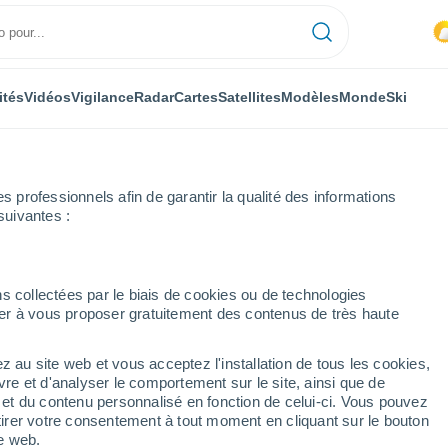
ités
Vidéos
Vigilance
Radar
Cartes
Satellites
Modèles
Monde
Ski
professionnels afin de garantir la qualité des informations
suivantes :
e
s collectées par le biais de cookies ou de technologies
nuer à vous proposer gratuitement des contenus de très haute
z au site web et vous acceptez l'installation de tous les cookies,
...
vre et d'analyser le comportement sur le site, ainsi que de
é et du contenu personnalisé en fonction de celui-ci. Vous pouvez
Heure par heure
tirer votre consentement à tout moment en cliquant sur le bouton
Intervalles nuageux dans les
te web.
prochaines heures