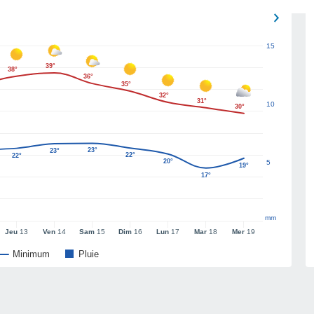
15
39°
38°
36°
35°
32°
31°
10
30°
23°
23°
22°
22°
20°
5
19°
17°
mm
Jeu
13
Ven
14
Sam
15
Dim
16
Lun
17
Mar
18
Mer
19
Minimum
Pluie