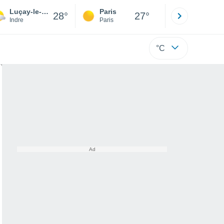
Luçay-le-Mâle
Paris
Montpelli
28°
27°
Indre
Paris
Hérault
°C