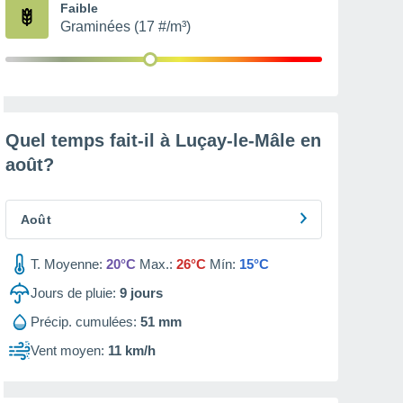
Faible
Graminées (17 #/m³)
Quel temps fait-il à Luçay-le-Mâle en
août
?
Août
T. Moyenne:
20°C
Max.:
26°C
Mín:
15°C
Jours de pluie:
9
jours
Précip. cumulées:
51 mm
Vent moyen:
11 km/h