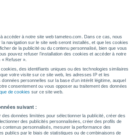
h
ez à accéder à notre site web tameteo.com. Dans ce cas, nous
 navigation sur le site web seront installés, et que les cookies
ficher de la publicité ou du contenu personnalisé, bien que vous
ous pouvez refuser l'installation des cookies et accéder à notre
n « Refuser ».
é n’a
 en
 cookies, des identifiants uniques ou des technologies similaires
que votre visite sur ce site web, les adresses IP et les
 de couverture nuageuse
Radar de pluie
Satellites
Modèles
s données personnelles sur la base d'un intérêt légitime, auquel
 votre consentement ou vous opposer au traitement des données
tique de cookies
sur ce site web.
Lundi
Mardi
Mercredi
Jeudi
onnées suivant :
10 Août
11 Août
12 Août
13 Août
r des données limitées pour sélectionner la publicité, créer des
sélectionner des publicités personnalisées, créer des profils de
 des contenus personnalisés, mesurer la performance des
s publics par le biais de statistiques ou de combinaisons de