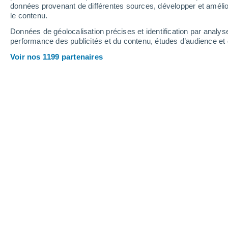
2.1 mm
données provenant de différentes sources, développer et amélior
le contenu.
32°
/
15°
33°
/
20°
28°
/
14°
Données de géolocalisation précises et identification par analys
performance des publicités et du contenu, études d’audience e
11
-
26
km/h
15
-
36
km/h
8
15
-
27
km/h
Voir nos 1199 partenaires
Météo Luçay-le-Mâle aujourd´hui
, 7 a
Éclaircies
28°
17:00
T. ressentie
27°
Éclaircies
28°
18:00
T. ressentie
27°
Éclaircies
27°
19:00
T. ressentie
26°
Éclaircies
26°
20:00
T. ressentie
26°