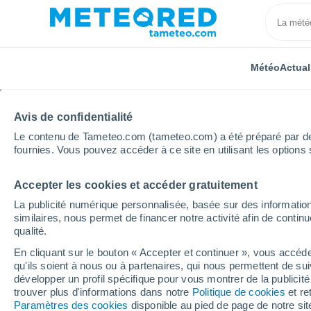
Météo
Actual
Avis de confidentialité
Le contenu de Tameteo.com (tameteo.com) a été préparé par des 
fournies. Vous pouvez accéder à ce site en utilisant les options 
Accepter les cookies et accéder gratuitement
Accueil
Centre-Val de Loire
Indre
Luçay-le-Mâl
La publicité numérique personnalisée, basée sur des information
similaires, nous permet de financer notre activité afin de conti
Météo Luçay-le-Mâle
qualité.
En cliquant sur le bouton « Accepter et continuer », vous accéde
17:01
Vendredi
qu'ils soient à nous ou à partenaires, qui nous permettent de sui
développer un profil spécifique pour vous montrer de la publicit
trouver plus d'informations dans notre
Politique de cookies
et re
Éclaircies
Paramètres des cookies
disponible au pied de page de notre si