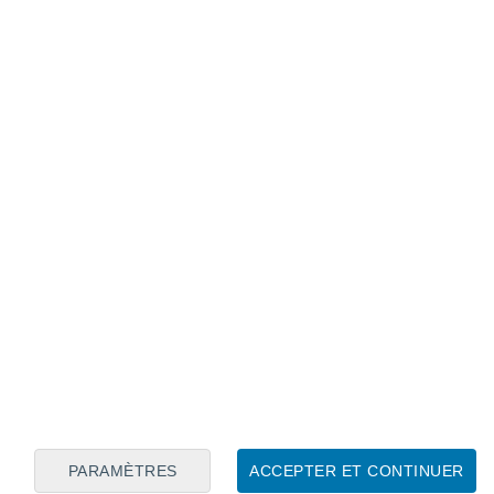
Calendrier lunaire
Lun
Mar
Mer
Jeu
Ven
Sam
Dim
7
8
9
10
11
12
13
14
15
16
17
18
19
20
PARAMÈTRES
ACCEPTER ET CONTINUER