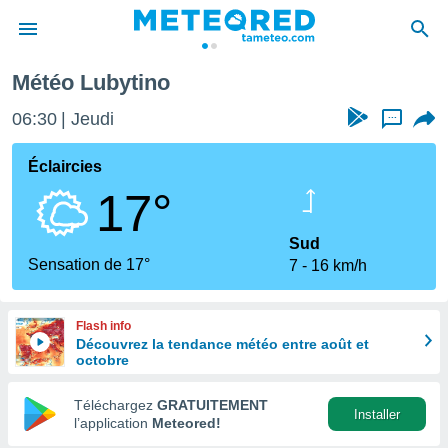
Météo Lubytino
e
ntialité
06:30
Jeudi
...
enu de
o.com
Éclaircies
o.com) a
17°
aré par
onnels
Sud
arantir
Sensation de 17°
7
16 km/h
té des
ions
. Vous
Flash info
accéder
Découvrez la tendance météo entre août et
e en
octobre
 les
Téléchargez
GRATUITEMENT
s :
Installer
l’application
Meteored!
r les