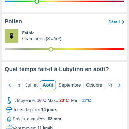
nées
lles sur
d'un
égitime,
Pollen
Détail
vous
vous
Faible
 Pour ce
Graminées (8 #/m³)
ous
etirer
ement
 opposer
Quel temps fait-il à Lubytino en
août
?
ement
nées à
ment en
Mai
Juin
Juillet
Août
Septembre
Octobre
Novembre
 sur «
res
» ou
e
T. Moyenne:
16°C
Max.:
20°C
Mín:
11°C
que de
kies
Jours de pluie:
14
jours
ite web.
Précip. cumulées:
88 mm
t nos
Vent moyen:
11 km/h