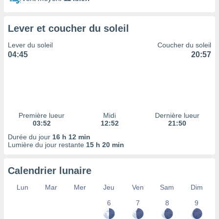
ires
ons le
ent des
Lever et coucher du soleil
es
 :
Lever du soleil
Coucher du soleil
et/ou
04:45
20:57
 à des
ions sur
eil,
des
limitées
Première lueur
Midi
Dernière lueur
nner la
03:52
12:52
21:50
, créer
ils pour
Durée du jour
16 h 12 min
ité
Lumière du jour restante
15 h 20 min
lisée,
des
Calendrier lunaire
our
nner des
Lun
Mar
Mer
Jeu
Ven
Sam
Dim
és
lisées,
6
7
8
9
s profils
enus