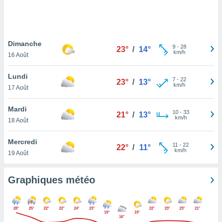
logies
e
s
Dimanche
tez pas
9
-
28
23°
/
14°
km/h
ation de
16 Août
, vous
z à
Lundi
7
-
22
23°
/
13°
à notre
km/h
17 Août
.com.
Mardi
 cas,
10
-
33
21°
/
13°
km/h
us
18 Août
ns que
s
Mercredi
11
-
22
22°
/
11°
km/h
19 Août
ires
urer la
on sur le
Graphiques météo
 seront
, et que
ies ne
28°
25°
22°
22°
24°
23°
22°
23°
23°
21°
19°
19°
as
16°