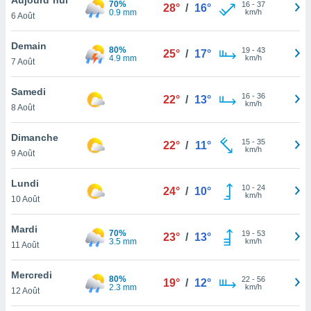
70%
n «
16
-
37
28°
/
16°
0.9 mm
km/h
6 Août
 et
r »,
cédez au
Demain
80%
19
-
43
25°
/
17°
 et vous
4.9 mm
km/h
7 Août
z
ation de
Samedi
16
-
36
22°
/
13°
km/h
8 Août
qu'ils
 nous ou
aires,
Dimanche
15
-
35
22°
/
11°
km/h
9 Août
nt de
t
Lundi
10
-
24
er le
24°
/
10°
km/h
10 Août
ement
te, ainsi
Mardi
70%
19
-
53
23°
/
13°
3.5 mm
km/h
per un
11 Août
écifique
us
Mercredi
80%
22
-
56
de la
19°
/
12°
2.3 mm
km/h
12 Août
 et du