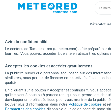
Météo
Actual
Avis de confidentialité
Le contenu de Tameteo.com (tameteo.com) a été préparé par des 
fournies. Vous pouvez accéder à ce site en utilisant les options 
Accepter les cookies et accéder gratuitement
Accueil
Bulgarie
Oblast de Lovetch
Lovech
La publicité numérique personnalisée, basée sur des information
similaires, nous permet de financer notre activité afin de conti
Météo Lovech
qualité.
En cliquant sur le bouton « Accepter et continuer », vous accéde
08:52
Samedi
qu'ils soient à nous ou à partenaires, qui nous permettent de sui
développer un profil spécifique pour vous montrer de la publicit
trouver plus d'informations dans notre
Politique de cookies
et re
Ensoleillé
Paramètres des cookies
disponible au pied de page de notre si