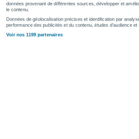
0.8 mm
0.3 mm
données provenant de différentes sources, développer et amélior
le contenu.
31°
/
20°
31°
/
18°
34°
/
20°
Données de géolocalisation précises et identification par analys
performance des publicités et du contenu, études d’audience e
12
-
28
km/h
13
-
32
km/h
8
9
-
24
km/h
Voir nos 1199 partenaires
Météo Lovech aujourd´hui
, 8 août
Ensoleillé
27°
09:00
T. ressentie
27°
Ensoleillé
29°
10:00
T. ressentie
29°
Ensoleillé
31°
11:00
T. ressentie
31°
Ensoleillé
32°
12:00
T. ressentie
32°