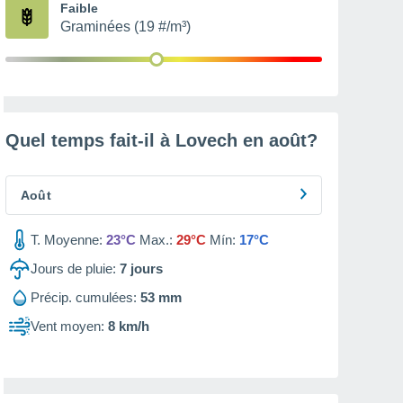
Faible
Graminées (19 #/m³)
Quel temps fait-il à Lovech en
août
?
Août
T. Moyenne:
23°C
Max.:
29°C
Mín:
17°C
Jours de pluie:
7
jours
Précip. cumulées:
53 mm
Vent moyen:
8 km/h