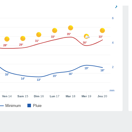
6
35°
33°
33°
31°
4
30°
29°
28°
2
19°
18°
16°
16°
15°
14°
13°
mm
Ven
14
Sam
15
Dim
16
Lun
17
Mar
18
Mer
19
Jeu
20
Minimum
Pluie