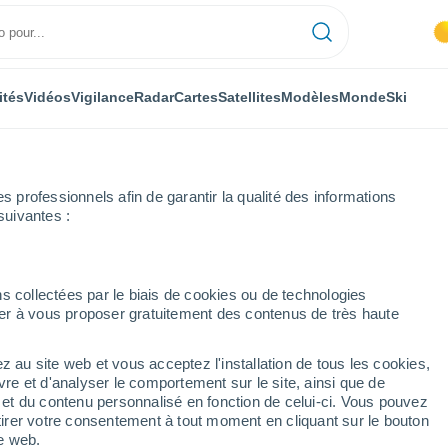
ités
Vidéos
Vigilance
Radar
Cartes
Satellites
Modèles
Monde
Ski
professionnels afin de garantir la qualité des informations
suivantes :
s collectées par le biais de cookies ou de technologies
nuer à vous proposer gratuitement des contenus de très haute
z au site web et vous acceptez l'installation de tous les cookies,
...
vre et d'analyser le comportement sur le site, ainsi que de
é et du contenu personnalisé en fonction de celui-ci. Vous pouvez
Heure par heure
tirer votre consentement à tout moment en cliquant sur le bouton
Intervalles nuageux dans les
te web.
prochaines heures