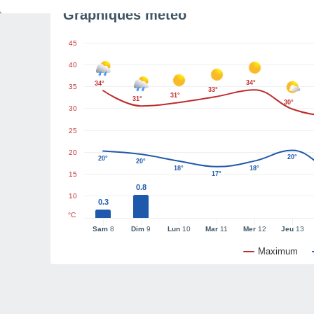
Graphiques météo
45
40
34°
34°
35
33°
31°
31°
30°
30
25
20
20°
20°
20°
18°
18°
15
17°
0.8
10
0.3
°C
Sam
8
Dim
9
Lun
10
Mar
11
Mer
12
Jeu
13
Maximum