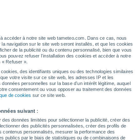
Vigilance undefined
Alerte froid extrême de niveau
undefined à Lovech aujourd’hui
h
ez à accéder à notre site web tameteo.com. Dans ce cas, nous
 navigation sur le site web seront installés, et que les cookies
ficher de la publicité ou du contenu personnalisé, bien que vous
ous pouvez refuser l'installation des cookies et accéder à notre
n « Refuser ».
 hors
 cookies, des identifiants uniques ou des technologies similaires
que votre visite sur ce site web, les adresses IP et les
 de couverture nuageuse
Radar de pluie
Satellites
Modèles
s données personnelles sur la base d'un intérêt légitime, auquel
 votre consentement ou vous opposer au traitement des données
tique de cookies
sur ce site web.
Mardi
Mercredi
Jeudi
Vendredi
onnées suivant :
11 Août
12 Août
13 Août
14 Août
r des données limitées pour sélectionner la publicité, créer des
sélectionner des publicités personnalisées, créer des profils de
 des contenus personnalisés, mesurer la performance des
s publics par le biais de statistiques ou de combinaisons de