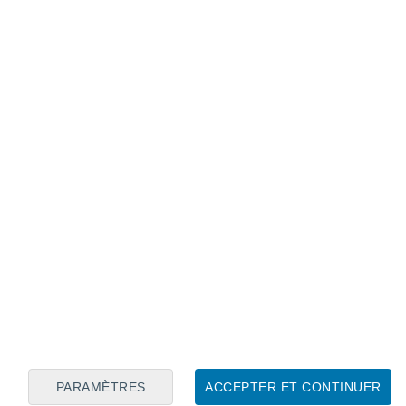
Calendrier lunaire
Lun
Mar
Mer
Jeu
Ven
Sam
Dim
8
9
10
11
12
13
14
15
16
17
18
19
20
21
PARAMÈTRES
ACCEPTER ET CONTINUER