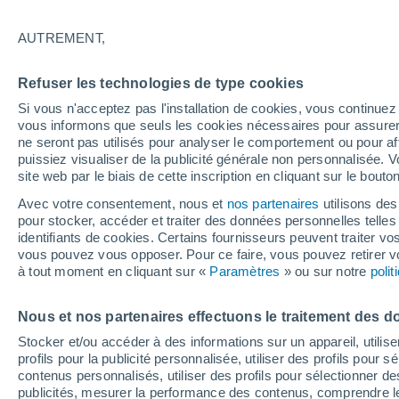
27°
AUTREMENT,
Ouest
Refuser les technologies de type cookies
Sensation de 27°
4
-
13 km/
Si vous n'acceptez pas l'installation de cookies, vous continu
vous informons que seuls les cookies nécessaires pour assurer la
ne seront pas utilisés pour analyser le comportement ou pour af
puissiez visualiser de la publicité générale non personnalisée. V
Astronomie
site web par le biais de cette inscription en cliquant sur le bouto
Alerte spatiale : un satellite privé envoyé à la
rescousse du télescope Swift de la NASA est
Avec votre consentement, nous et
nos partenaires
utilisons des
de contrôle
pour stocker, accéder et traiter des données personnelles telles 
Météo 1 - 7 jours
Heure par heure
Actualité
Carte
identifiants de cookies. Certains fournisseurs peuvent traiter vo
vous pouvez vous opposer. Pour ce faire, vous pouvez retirer
à tout moment en cliquant sur «
Paramètres
» ou sur notre
poli
Demain
Lundi
Aujourd´hui
Nous et nos partenaires effectuons le traitement des d
9 Août
10 Août
8 Août
Stocker et/ou accéder à des informations sur un appareil, utilise
profils pour la publicité personnalisée, utiliser des profils pour 
contenus personnalisés, utiliser des profils pour sélectionner
publicités, mesurer la performance des contenus, comprendre le
60%
50%