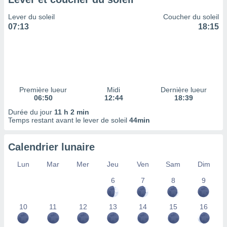
ires
ons le
Lever du soleil
Coucher du soleil
ent des
07:13
18:15
es
 :
et/ou
 à des
ions sur
eil,
Première lueur
Midi
Dernière lueur
des
06:50
12:44
18:39
limitées
Durée du jour
11 h 2 min
Temps restant avant le lever de soleil
44min
nner la
, créer
ils pour
Calendrier lunaire
ité
lisée,
Lun
Mar
Mer
Jeu
Ven
Sam
Dim
des
our
6
7
8
9
nner des
és
10
11
12
13
14
15
16
lisées,
s profils
enus