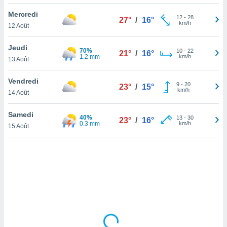
lisé en
Mercredi
 de
12
-
28
27°
/
16°
km/h
12 Août
. Vous
rouver
Jeudi
70%
10
-
22
21°
/
16°
ations
1.2 mm
km/h
13 Août
re
que de
Vendredi
kies
9
-
20
23°
/
15°
km/h
14 Août
r votre
ement à
ment en
Samedi
40%
13
-
30
23°
/
16°
sur le
0.3 mm
km/h
15 Août
res des
kies
le au
page de
te web.
MENT,
 les