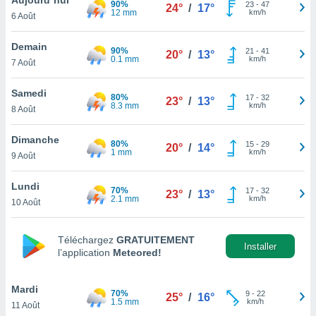
90%
n «
23
-
47
24°
/
17°
12 mm
km/h
6 Août
 et
r »,
cédez au
Demain
90%
21
-
41
20°
/
13°
 et vous
0.1 mm
km/h
7 Août
z
ation de
Samedi
80%
17
-
32
23°
/
13°
8.3 mm
km/h
8 Août
qu'ils
 nous ou
aires,
Dimanche
80%
15
-
29
20°
/
14°
1 mm
km/h
9 Août
nt de
t
Lundi
70%
17
-
32
er le
23°
/
13°
2.1 mm
km/h
10 Août
ement
te, ainsi
Téléchargez
GRATUITEMENT
per un
Installer
l’application
Meteored!
écifique
us
de la
Mardi
70%
9
-
22
25°
/
16°
 et du
1.5 mm
km/h
11 Août