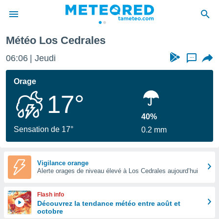
Météo Los Cedrales
e
ntialité
06:06
Jeudi
...
enu de
o.com
Orage
o.com) a
17°
aré par
onnels
40%
arantir
Sensation de 17°
0.2 mm
té des
ions
. Vous
accéder
Vigilance orange
e en
Alerte orages de niveau élevé à Los Cedrales aujourd’hui
 les
Flash info
s :
Découvrez la tendance météo entre août et
octobre
r les