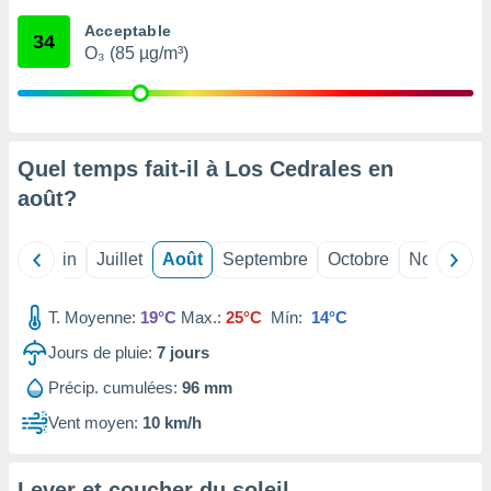
nées
Acceptable
lles sur
34
O₃ (85 µg/m³)
d'un
égitime,
vous
vous
 Pour ce
ous
Quel temps fait-il à Los Cedrales en
etirer
août
?
ement
 opposer
Mai
Juin
Juillet
Août
Septembre
Octobre
Novembre
ement
nées à
ment en
T. Moyenne:
19°C
Max.:
25°C
Mín:
14°C
 sur «
res
» ou
Jours de pluie:
7
jours
e
Précip. cumulées:
96 mm
que de
kies
Vent moyen:
10 km/h
ite web.
t nos
Lever et coucher du soleil