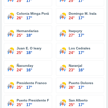
25°
17°
25°
17°
Colonia Minga Porá
Domingo M. Irala
26°
17°
24°
17°
Hernandarias
Itaquyry
25°
18°
27°
17°
Juan E. O leary
Los Cedrales
25°
18°
24°
17°
Ñacunday
Naranjal
24°
16°
23°
16°
Presidente Franco
Puerto Dolores
25°
17°
26°
17°
Puerto Presidente Franco
San Alberto
25°
17°
25°
17°