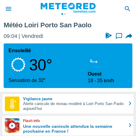
Météo Loiri Porto San Paolo
e
ntialité
09:04
Vendredi
...
enu de
o.com
Ensoleillé
o.com) a
30°
aré par
onnels
Ouest
arantir
Sensation de 32°
18
35 km/h
té des
ions
. Vous
Vigilance jaune
accéder
Alerte canicule de niveau modéré à Loiri Porto San Paolo
e en
aujourd’hui
 les
Flash info
s :
Une nouvelle canicule attendue la semaine
prochaine en France !
r les