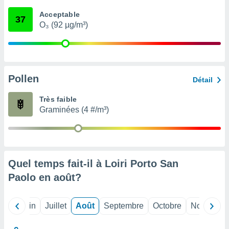
nées
Acceptable
lles sur
37
O₃ (92 µg/m³)
d'un
égitime,
vous
vous
 Pour ce
ous
Pollen
Détail
etirer
Très faible
ement
Graminées (4 #/m³)
 opposer
ement
nées à
ment en
 sur «
res
» ou
Quel temps fait-il à Loiri Porto San
e
Paolo en
août
?
que de
kies
ite web.
Mai
Juin
Juillet
Août
Septembre
Octobre
Novembre
t nos