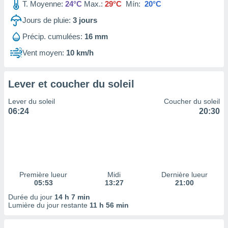
ires
T. Moyenne:
24°C
Max.:
29°C
Mín:
20°C
ons le
Jours de pluie:
3
jours
ent des
es
Précip. cumulées:
16 mm
 :
Vent moyen:
10 km/h
et/ou
 à des
ions sur
eil,
Lever et coucher du soleil
des
Lever du soleil
Coucher du soleil
limitées
06:24
20:30
nner la
, créer
ils pour
ité
lisée,
des
Première lueur
Midi
Dernière lueur
our
05:53
13:27
21:00
nner des
Durée du jour
14 h 7 min
és
Lumière du jour restante
11 h 56 min
lisées,
s profils
enus