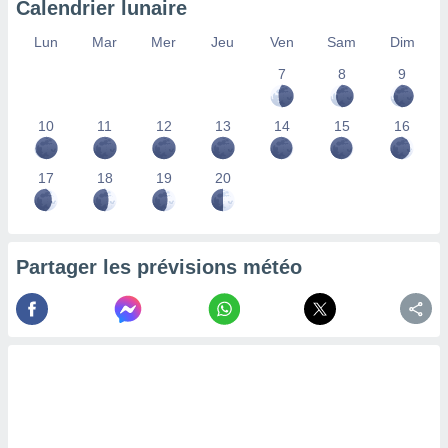
Calendrier lunaire
lisés,
des
Lun
Mar
Mer
Jeu
Ven
Sam
Dim
our
7
8
9
nner des
s
lisés,
10
11
12
13
14
15
16
la
ance des
s,
17
18
19
20
la
ance des
s,
dre les
Partager les prévisions météo
par le
ques ou
inaisons
ées
nt de
tes
,
er et
r les