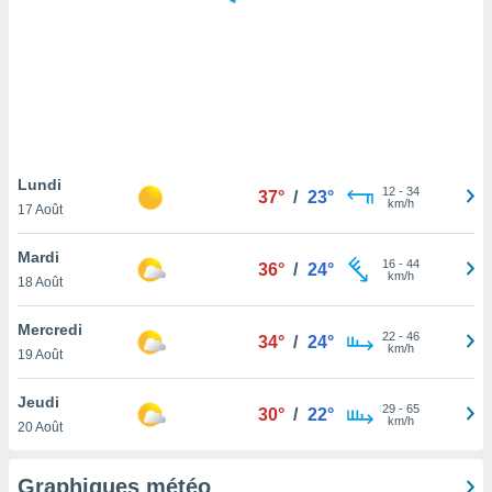
logies
e
s
tez pas
ation de
, vous
z à
à notre
Lundi
12
-
34
37°
/
23°
km/h
17 Août
.com.
 cas,
Mardi
16
-
44
us
36°
/
24°
km/h
18 Août
ns que
s
Mercredi
22
-
46
34°
/
24°
ires
km/h
19 Août
urer la
on sur le
Jeudi
29
-
65
 seront
30°
/
22°
km/h
20 Août
, et que
ies ne
as
Graphiques météo