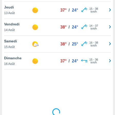
lisé en
Jeudi
 de
15
-
38
37°
/
24°
km/h
13 Août
. Vous
rouver
Vendredi
14
-
37
38°
/
24°
ations
km/h
14 Août
re
que de
Samedi
kies
16
-
38
38°
/
25°
km/h
15 Août
r votre
ement à
ment en
Dimanche
15
-
36
37°
/
24°
sur le
km/h
16 Août
res des
kies
le au
page de
te web.
MENT,
 les