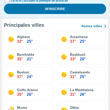
J'ai lu et j'accepte la politique de privacité
Principales villes
Autres villes
Alghero
Arzachena
32°
25°
37°
25°
Berchidda
Buddusò
35°
21°
33°
20°
Budoni
Castelsardo
37°
24°
31°
25°
Golfo Aranci
La Maddalena
35°
26°
31°
26°
Mores
Olbia