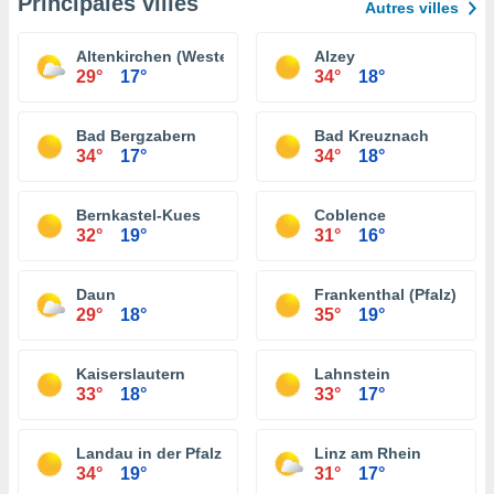
Principales villes
Autres villes
Altenkirchen (Westerwald)
Alzey
29°
17°
34°
18°
Bad Bergzabern
Bad Kreuznach
34°
17°
34°
18°
Bernkastel-Kues
Coblence
32°
19°
31°
16°
Daun
Frankenthal (Pfalz)
29°
18°
35°
19°
Kaiserslautern
Lahnstein
33°
18°
33°
17°
Landau in der Pfalz
Linz am Rhein
34°
19°
31°
17°