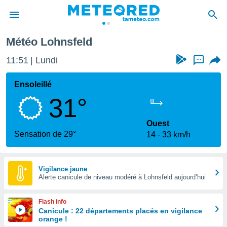
Météo Lohnsfeld
e
ntialité
11:51
Lundi
...
enu de
o.com
Ensoleillé
o.com) a
31°
aré par
onnels
Ouest
arantir
Sensation de 29°
14
33 km/h
té des
ions
. Vous
accéder
Vigilance jaune
e en
Alerte canicule de niveau modéré à Lohnsfeld aujourd’hui
 les
Flash info
s :
Canicule : 22 départements placés en vigilance
orange !
r les