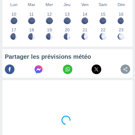
Lun
Mar
Mer
Jeu
Ven
Sam
Dim
lisés,
des
10
11
12
13
14
15
16
our
nner des
s
17
18
19
20
21
22
23
lisés,
la
ance des
s,
Partager les prévisions météo
la
ance des
s,
dre les
par le
ques ou
inaisons
ées
nt de
tes
,
er et
r les