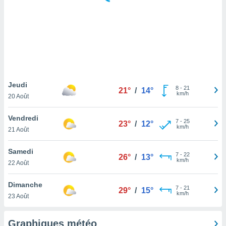
logies
e
s
tez pas
ation de
, vous
z à
à notre
Jeudi
8
-
21
21°
/
14°
km/h
20 Août
.com.
 cas,
Vendredi
7
-
25
us
23°
/
12°
km/h
21 Août
ns que
s
Samedi
7
-
22
26°
/
13°
ires
km/h
22 Août
urer la
on sur le
Dimanche
7
-
21
 seront
29°
/
15°
km/h
23 Août
, et que
ies ne
as
Graphiques météo