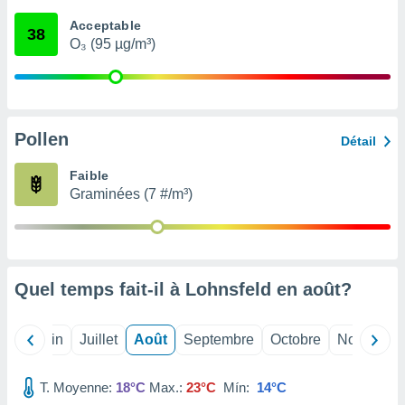
nées
Acceptable
lles sur
38
O₃ (95 µg/m³)
d'un
égitime,
vous
vous
 Pour ce
ous
Pollen
Détail
etirer
Faible
ement
Graminées (7 #/m³)
 opposer
ement
nées à
ment en
 sur «
res
» ou
Quel temps fait-il à Lohnsfeld en
août
?
e
que de
kies
Mai
Juin
Juillet
Août
Septembre
Octobre
Novembre
ite web.
T. Moyenne:
18°C
Max.:
23°C
Mín:
14°C
t nos