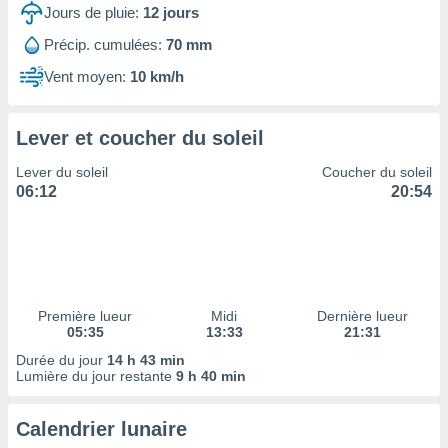
ires
Jours de pluie:
12
jours
ons le
ent des
Précip. cumulées:
70 mm
es
Vent moyen:
10 km/h
 :
et/ou
 à des
Lever et coucher du soleil
ions sur
eil,
Lever du soleil
Coucher du soleil
des
06:12
20:54
limitées
nner la
, créer
ils pour
ité
lisée,
Première lueur
Midi
Dernière lueur
05:35
13:33
21:31
des
our
Durée du jour
14 h 43 min
nner des
Lumière du jour restante
9 h 40 min
és
lisées,
Calendrier lunaire
s profils
enus