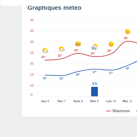
Graphiques météo
40
35
30°
30
25°
24°
25
23°
22°
22°
20
19°
17°
17°
15
16°
15°
15°
0.5
10
°C
Jeu
6
Ven
7
Sam
8
Dim
9
Lun
10
Mar
11
Maximum