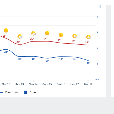
4
3
28°
26°
26°
25°
25°
25°
24°
2
22°
18°
18°
18°
18°
17°
16°
1
mm
Mer
12
Jeu
13
Ven
14
Sam
15
Dim
16
Lun
17
Mar
18
Minimum
Pluie