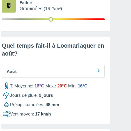
Faible
Graminées (19 #/m³)
Quel temps fait-il à Locmariaquer en
août
?
Août
T. Moyenne:
18°C
Max.:
20°C
Mín:
16°C
Jours de pluie:
9
jours
Précip. cumulées:
48 mm
Vent moyen:
17 km/h