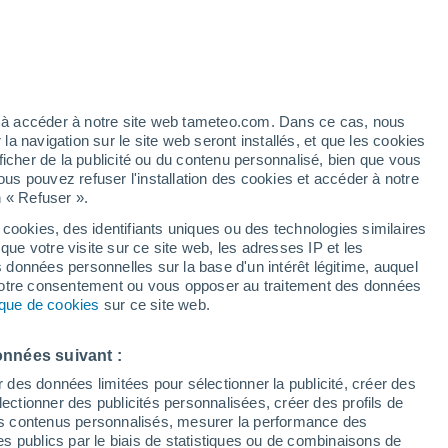
/h
ez à accéder à notre site web tameteo.com. Dans ce cas, nous
 navigation sur le site web seront installés, et que les cookies
ficher de la publicité ou du contenu personnalisé, bien que vous
ous pouvez refuser l'installation des cookies et accéder à notre
n « Refuser ».
 cookies, des identifiants uniques ou des technologies similaires
que votre visite sur ce site web, les adresses IP et les
des températures
Radar de pluie
Satellites
Modèles
s données personnelles sur la base d'un intérêt légitime, auquel
 votre consentement ou vous opposer au traitement des données
tique de cookies
sur ce site web.
imanche
Lundi
Mardi
Mercredi
onnées suivant :
9 Août
10 Août
11 Août
12 Août
r des données limitées pour sélectionner la publicité, créer des
sélectionner des publicités personnalisées, créer des profils de
 des contenus personnalisés, mesurer la performance des
s publics par le biais de statistiques ou de combinaisons de
30%