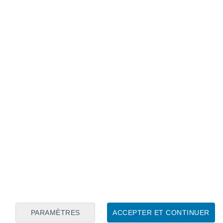
Calendrier lunaire
Lun
Mar
Mer
Jeu
Ven
Sam
Dim
6
7
8
9
10
11
12
13
14
15
16
17
18
19
PARAMÈTRES
ACCEPTER ET CONTINUER