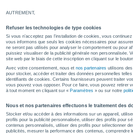
20°
AUTREMENT,
Ouest
Refuser les technologies de type cookies
Sensation de 20°
25
-
41 km
Si vous n'acceptez pas l'installation de cookies, vous continu
vous informons que seuls les cookies nécessaires pour assurer la
ne seront pas utilisés pour analyser le comportement ou pour af
puissiez visualiser de la publicité générale non personnalisée. V
Flash info
site web par le biais de cette inscription en cliquant sur le bouto
Une nouvelle canicule attendue la semaine
prochaine en France !
Avec votre consentement, nous et
nos partenaires
utilisons des
pour stocker, accéder et traiter des données personnelles telles 
Météo 1 - 7 jours
Heure par heure
Actualité
Carte 
identifiants de cookies. Certains fournisseurs peuvent traiter vo
vous pouvez vous opposer. Pour ce faire, vous pouvez retirer
à tout moment en cliquant sur «
Paramètres
» ou sur notre
poli
Demain
Samedi
D
Aujourd´hui
Nous et nos partenaires effectuons le traitement des d
7 Août
8 Août
6 Août
Stocker et/ou accéder à des informations sur un appareil, utilise
profils pour la publicité personnalisée, utiliser des profils pour 
contenus personnalisés, utiliser des profils pour sélectionner
publicités, mesurer la performance des contenus, comprendre le