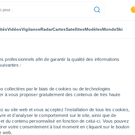
ités
Vidéos
Vigilance
Radar
Cartes
Satellites
Modèles
Monde
Ski
professionnels afin de garantir la qualité des informations
suivantes :
er
s collectées par le biais de cookies ou de technologies
nuer à vous proposer gratuitement des contenus de très haute
z au site web et vous acceptez l'installation de tous les cookies,
...
vre et d'analyser le comportement sur le site, ainsi que de
é et du contenu personnalisé en fonction de celui-ci. Vous pouvez
Heure par heure
tirer votre consentement à tout moment en cliquant sur le bouton
Ciel dégagé dans les prochaines
te web.
heures