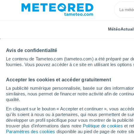
Météo
Actual
Avis de confidentialité
Le contenu de Tameteo.com (tameteo.com) a été préparé par des 
fournies. Vous pouvez accéder à ce site en utilisant les options 
Accepter les cookies et accéder gratuitement
Accueil
Région Bretagne
Morbihan
Locmariaqu
La publicité numérique personnalisée, basée sur des information
similaires, nous permet de financer notre activité afin de conti
Météo Locmariaquer
qualité.
En cliquant sur le bouton « Accepter et continuer », vous accéde
19:28
Jeudi
qu'ils soient à nous ou à partenaires, qui nous permettent de sui
développer un profil spécifique pour vous montrer de la publicit
trouver plus d'informations dans notre
Politique de cookies
et re
Ensoleillé
Paramètres des cookies
disponible au pied de page de notre si