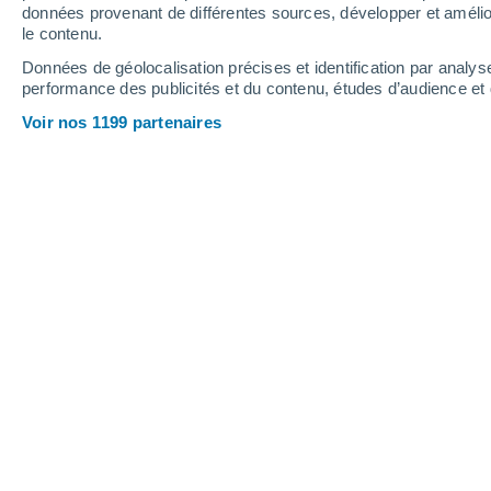
données provenant de différentes sources, développer et amélior
le contenu.
22°
/
15°
25°
/
16°
22°
/
15°
Données de géolocalisation précises et identification par analys
performance des publicités et du contenu, études d’audience e
20
-
30
km/h
19
-
29
km/h
22
25
-
41
km/h
Voir nos 1199 partenaires
Météo Locmariaquer aujourd´hui
, 6 a
Ensoleillé
21°
17:00
T. ressentie
21°
Ensoleillé
20°
18:00
T. ressentie
20°
Ensoleillé
20°
19:00
T. ressentie
20°
Ensoleillé
21°
20:00
T. ressentie
21°