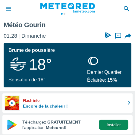
Météo Gourin
e
ntialité
01:28
Dimanche
...
enu de
o.com
Brume de poussière
o.com) a
18°
aré par
onnels
Dernier Quartier
arantir
Sensation de 18°
Éclairée:
15%
té des
ions
. Vous
accéder
Flash info
e en
Encore de la chaleur !
 les
Téléchargez
GRATUITEMENT
s :
Installer
l’application
Meteored!
r les