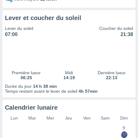
ires
ons le
ent des
Lever et coucher du soleil
es
 :
Lever du soleil
Coucher du soleil
et/ou
07:00
21:38
 à des
ions sur
eil,
des
limitées
Première lueur
Midi
Dernière lueur
nner la
06:25
14:19
22:13
, créer
ils pour
Durée du jour
14 h 38 min
ité
Temps restant avant le lever de soleil
4h 57min
lisée,
des
Calendrier lunaire
our
nner des
Lun
Mar
Mer
Jeu
Ven
Sam
Dim
és
lisées,
9
s profils
enus