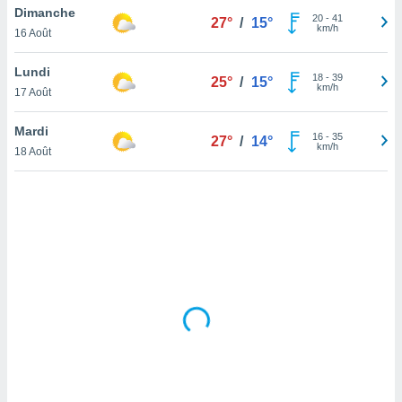
Dimanche
lisé en
20
-
41
27°
/
15°
km/h
 de
16 Août
. Vous
rouver
Lundi
18
-
39
25°
/
15°
km/h
17 Août
ations
re
Mardi
que de
16
-
35
27°
/
14°
km/h
kies
18 Août
r votre
ement à
ment en
sur le
res des
kies
le au
page de
te web.
MENT,
 les