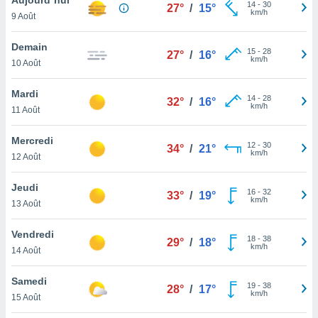
n «
14
-
30
27°
/
15°
km/h
9 Août
 et
r »,
cédez au
Demain
15
-
28
27°
/
16°
 et vous
km/h
10 Août
z
ation de
Mardi
14
-
28
32°
/
16°
km/h
11 Août
qu'ils
 nous ou
aires,
Mercredi
12
-
30
34°
/
21°
km/h
12 Août
nt de
t
Jeudi
16
-
32
er le
33°
/
19°
km/h
13 Août
ement
te, ainsi
Vendredi
18
-
38
29°
/
18°
km/h
per un
14 Août
écifique
us
Samedi
19
-
38
de la
28°
/
17°
km/h
15 Août
 et du