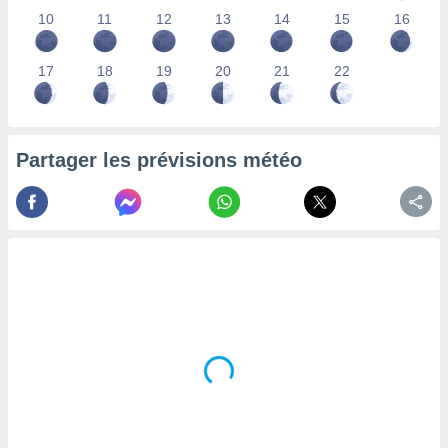
lisés,
10
11
12
13
14
15
16
des
our
17
18
19
20
21
22
nner des
s
lisés,
la
ance des
Partager les prévisions météo
s,
la
ance des
s,
dre les
par le
ques ou
inaisons
ées
nt de
tes
,
er et
r les