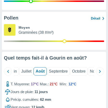
nées
lles sur
d'un
égitime,
Pollen
Détail
vous
vous
Moyen
 Pour ce
Graminées (38 #/m³)
ous
etirer
ement
 opposer
Quel temps fait-il à Gourin en
août
?
ement
nées à
ment en
Mai
Juin
Juillet
Août
Septembre
Octobre
Novembre
 sur «
res
» ou
e
T. Moyenne:
17°C
Max.:
21°C
Mín:
12°C
que de
kies
Jours de pluie:
11
jours
ite web.
Précip. cumulées:
62 mm
t nos
Vent moyen:
12 km/h