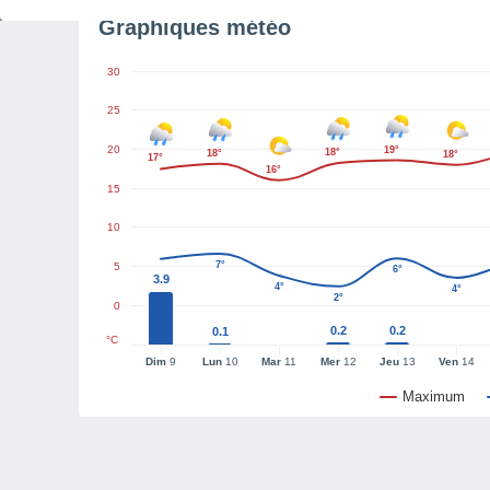
Graphiques météo
30
25
20
19°
18°
18°
18°
17°
16°
15
10
7°
5
6°
3.9
4°
4°
2°
0
0.2
0.2
0.1
°C
Dim
9
Lun
10
Mar
11
Mer
12
Jeu
13
Ven
14
Maximum