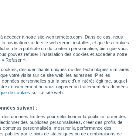
ez à accéder à notre site web tameteo.com. Dans ce cas, nous
 navigation sur le site web seront installés, et que les cookies
ficher de la publicité ou du contenu personnalisé, bien que vous
ous pouvez refuser l'installation des cookies et accéder à notre
n « Refuser ».
!
 cookies, des identifiants uniques ou des technologies similaires
que votre visite sur ce site web, les adresses IP et les
de pluie
Radar de pluie
Satellites
Modèles
s données personnelles sur la base d'un intérêt légitime, auquel
 votre consentement ou vous opposer au traitement des données
tique de cookies
sur ce site web.
ercredi
Jeudi
Vendredi
Samedi
onnées suivant :
12 Août
13 Août
14 Août
15 Août
r des données limitées pour sélectionner la publicité, créer des
sélectionner des publicités personnalisées, créer des profils de
 des contenus personnalisés, mesurer la performance des
s publics par le biais de statistiques ou de combinaisons de
30%
40%