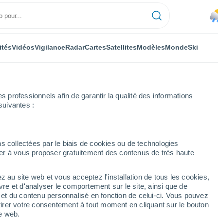
ités
Vidéos
Vigilance
Radar
Cartes
Satellites
Modèles
Monde
Ski
professionnels afin de garantir la qualité des informations
suivantes :
s collectées par le biais de cookies ou de technologies
nuer à vous proposer gratuitement des contenus de très haute
z au site web et vous acceptez l'installation de tous les cookies,
...
vre et d'analyser le comportement sur le site, ainsi que de
é et du contenu personnalisé en fonction de celui-ci. Vous pouvez
Heure par heure
tirer votre consentement à tout moment en cliquant sur le bouton
Pluie faible dans les prochaines
te web.
heures