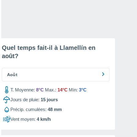
Quel temps fait-il à Llamellín en
août
?
Août
T. Moyenne:
8°C
Max.:
14°C
Mín:
3°C
Jours de pluie:
15
jours
Précip. cumulées:
48 mm
Vent moyen:
4 km/h