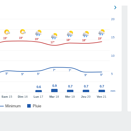
20
15
19°
19°
19°
19°
18°
18°
17°
10
7°
7°
5°
5
5°
5°
5°
5°
0.9
0.7
0.7
0.7
0.6
mm
Sam
15
Dim
16
Lun
17
Mar
18
Mer
19
Jeu
20
Ven
21
Minimum
Pluie