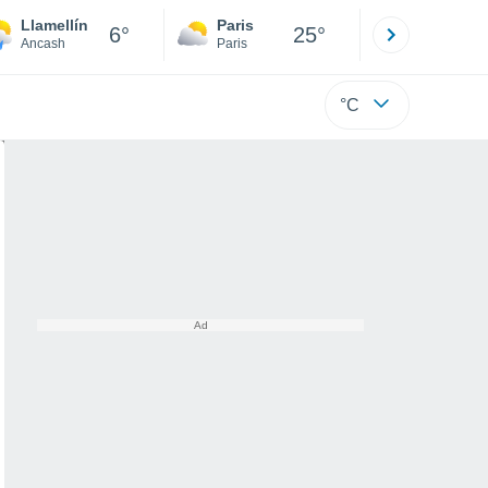
Llamellín
Paris
Montpelli
6°
25°
Ancash
Paris
Hérault
°C