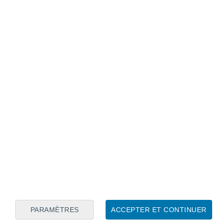
Calendrier lunaire
Lun
Mar
Mer
Jeu
Ven
Sam
Dim
9
10
11
12
13
14
15
16
17
18
19
20
21
22
PARAMÈTRES
ACCEPTER ET CONTINUER