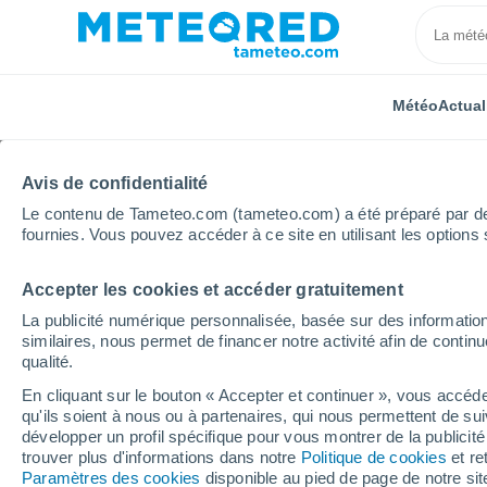
Météo
Actual
Avis de confidentialité
Le contenu de Tameteo.com (tameteo.com) a été préparé par des 
fournies. Vous pouvez accéder à ce site en utilisant les options 
Accepter les cookies et accéder gratuitement
Accueil
Pérou
Ancash
Llamellín
La publicité numérique personnalisée, basée sur des information
similaires, nous permet de financer notre activité afin de conti
Météo Llamellín
qualité.
En cliquant sur le bouton « Accepter et continuer », vous accéde
05:21
Dimanche
qu'ils soient à nous ou à partenaires, qui nous permettent de sui
développer un profil spécifique pour vous montrer de la publicit
trouver plus d'informations dans notre
Politique de cookies
et re
Pluie faible
Paramètres des cookies
disponible au pied de page de notre si