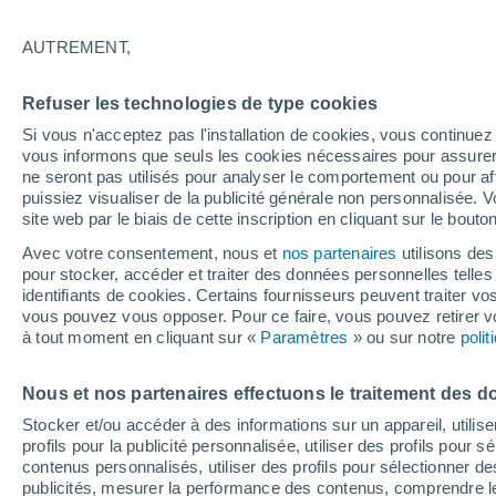
7°
AUTREMENT,
30%
Refuser les technologies de type cookies
Sensation de 9°
0.2 mm
Si vous n'acceptez pas l'installation de cookies, vous continu
vous informons que seuls les cookies nécessaires pour assurer la
ne seront pas utilisés pour analyser le comportement ou pour af
puissiez visualiser de la publicité générale non personnalisée. V
Flash info
site web par le biais de cette inscription en cliquant sur le bouto
Vigilance orange : alerte aux orages violents 
Avec votre consentement, nous et
nos partenaires
utilisons des
pour stocker, accéder et traiter des données personnelles telles 
Météo 1 - 7 jours
Heure par heure
Actualité
Carte 
identifiants de cookies. Certains fournisseurs peuvent traiter vo
vous pouvez vous opposer. Pour ce faire, vous pouvez retirer
à tout moment en cliquant sur «
Paramètres
» ou sur notre
poli
Demain
Mardi
M
Aujourd´hui
Nous et nos partenaires effectuons le traitement des d
10 Août
11 Août
9 Août
Stocker et/ou accéder à des informations sur un appareil, utilise
profils pour la publicité personnalisée, utiliser des profils pour 
contenus personnalisés, utiliser des profils pour sélectionner
publicités, mesurer la performance des contenus, comprendre le
60%
80%