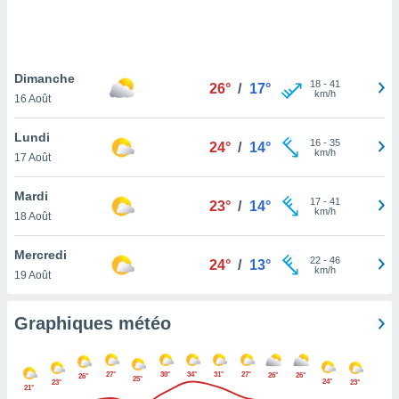
logies
e
s
Dimanche
tez pas
18
-
41
26°
/
17°
km/h
ation de
16 Août
, vous
z à
Lundi
16
-
35
24°
/
14°
à notre
km/h
17 Août
.com.
Mardi
 cas,
17
-
41
23°
/
14°
km/h
us
18 Août
ns que
s
Mercredi
22
-
46
24°
/
13°
km/h
19 Août
ires
urer la
on sur le
Graphiques météo
 seront
, et que
ies ne
27°
30°
34°
31°
27°
26°
26°
26°
25°
24°
as
23°
23°
21°