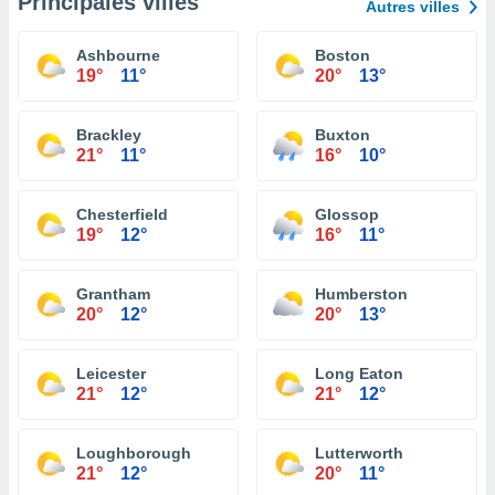
Principales villes
Autres villes
Ashbourne
Boston
19°
11°
20°
13°
Brackley
Buxton
21°
11°
16°
10°
Chesterfield
Glossop
19°
12°
16°
11°
Grantham
Humberston
20°
12°
20°
13°
Leicester
Long Eaton
21°
12°
21°
12°
Loughborough
Lutterworth
21°
12°
20°
11°