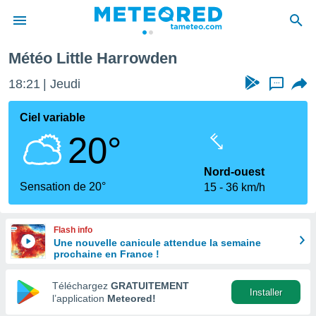
Météo Little Harrowden
e
ntialité
18:21
Jeudi
...
enu de
o.com
Ciel variable
o.com) a
20°
aré par
onnels
Nord-ouest
arantir
Sensation de 20°
15
36 km/h
té des
ions
. Vous
Flash info
accéder
Une nouvelle canicule attendue la semaine
e en
prochaine en France !
 les
Téléchargez
GRATUITEMENT
s :
Installer
l’application
Meteored!
r les