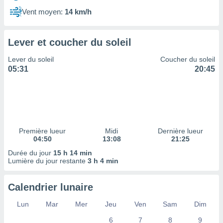
ires
ons le
Vent moyen:
14 km/h
ent des
es
 :
Lever et coucher du soleil
et/ou
Lever du soleil
Coucher du soleil
 à des
05:31
20:45
ions sur
eil,
des
limitées
nner la
, créer
Première lueur
Midi
Dernière lueur
ils pour
04:50
13:08
21:25
ité
Durée du jour
15 h 14 min
lisée,
Lumière du jour restante
3 h 4 min
des
our
nner des
Calendrier lunaire
és
lisées,
Lun
Mar
Mer
Jeu
Ven
Sam
Dim
s profils
6
7
8
9
enus