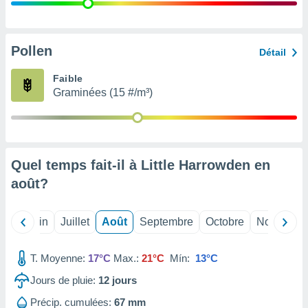
nées
lles sur
d'un
égitime,
Pollen
Détail
vous
vous
Faible
 Pour ce
Graminées (15 #/m³)
ous
etirer
ement
 opposer
Quel temps fait-il à Little Harrowden en
ement
nées à
août
?
ment en
 sur «
res
» ou
Mai
Juin
Juillet
Août
Septembre
Octobre
Novembre
e
que de
kies
T. Moyenne:
17°C
Max.:
21°C
Mín:
13°C
ite web.
Jours de pluie:
12
jours
t nos
Précip. cumulées:
67 mm