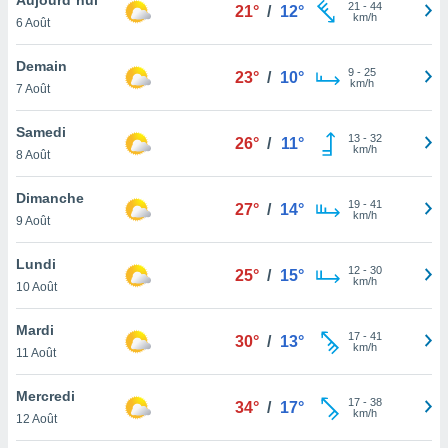
n «
21
-
44
21°
/
12°
km/h
6 Août
 et
r »,
cédez au
Demain
9
-
25
23°
/
10°
 et vous
km/h
7 Août
z
ation de
Samedi
13
-
32
26°
/
11°
km/h
8 Août
qu'ils
 nous ou
aires,
Dimanche
19
-
41
27°
/
14°
km/h
9 Août
nt de
t
Lundi
12
-
30
er le
25°
/
15°
km/h
10 Août
ement
te, ainsi
Mardi
17
-
41
30°
/
13°
km/h
per un
11 Août
écifique
us
Mercredi
17
-
38
de la
34°
/
17°
km/h
12 Août
 et du