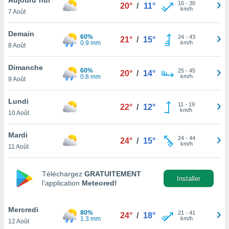
n «
16
-
30
20°
/
11°
km/h
7 Août
 et
r »,
cédez au
Demain
60%
24
-
43
21°
/
15°
 et vous
0.9 mm
km/h
8 Août
z
ation de
Dimanche
60%
25
-
45
20°
/
14°
0.8 mm
km/h
9 Août
qu'ils
 nous ou
aires,
Lundi
11
-
19
22°
/
12°
km/h
10 Août
nt de
t
Mardi
24
-
44
er le
24°
/
15°
km/h
11 Août
ement
te, ainsi
Téléchargez
GRATUITEMENT
per un
Installer
l’application
Meteored!
écifique
us
de la
Mercredi
80%
21
-
41
24°
/
18°
 et du
1.3 mm
km/h
12 Août