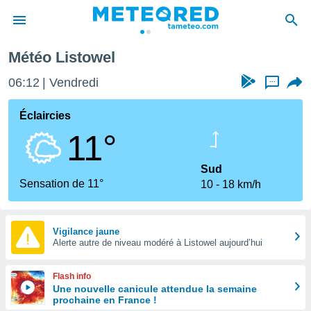
Météo Listowel
e
ntialité
06:12
Vendredi
...
enu de
o.com
Éclaircies
o.com) a
11°
aré par
onnels
Sud
arantir
Sensation de 11°
10
18 km/h
té des
ions
. Vous
accéder
Vigilance jaune
e en
Alerte autre de niveau modéré à Listowel aujourd’hui
 les
Flash info
s :
Une nouvelle canicule attendue la semaine
prochaine en France !
r les