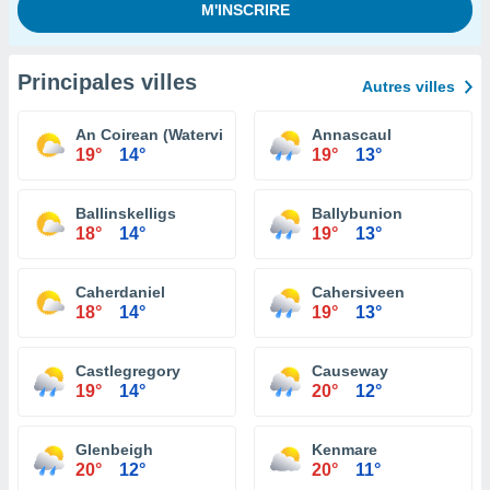
Principales villes
Autres villes
An Coirean (Waterville)
Annascaul
19°
14°
19°
13°
Ballinskelligs
Ballybunion
18°
14°
19°
13°
Caherdaniel
Cahersiveen
18°
14°
19°
13°
Castlegregory
Causeway
19°
14°
20°
12°
Glenbeigh
Kenmare
20°
12°
20°
11°