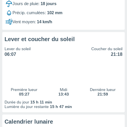
ires
Jours de pluie:
18
jours
ons le
ent des
Précip. cumulées:
102 mm
es
Vent moyen:
14 km/h
 :
et/ou
 à des
Lever et coucher du soleil
ions sur
eil,
Lever du soleil
Coucher du soleil
des
06:07
21:18
limitées
nner la
, créer
ils pour
ité
lisée,
Première lueur
Midi
Dernière lueur
05:27
13:43
21:59
des
our
Durée du jour
15 h 11 min
nner des
Lumière du jour restante
15 h 47 min
és
lisées,
Calendrier lunaire
s profils
enus