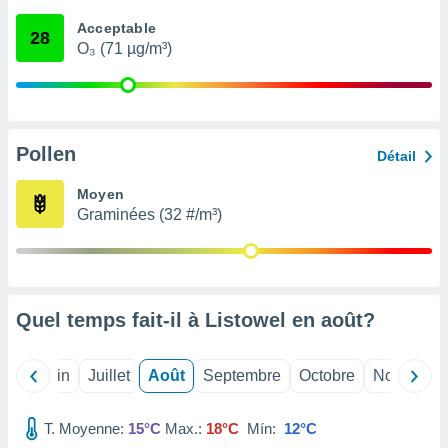
nées
Acceptable
lles sur
28
O₃ (71 µg/m³)
d'un
égitime,
vous
vous
 Pour ce
ous
Pollen
Détail
etirer
Moyen
ement
Graminées (32 #/m³)
 opposer
ement
nées à
ment en
 sur «
res
» ou
Quel temps fait-il à Listowel en
août
?
e
que de
kies
Mai
Juin
Juillet
Août
Septembre
Octobre
Novembre
ite web.
T. Moyenne:
15°C
Max.:
18°C
Mín:
12°C
t nos