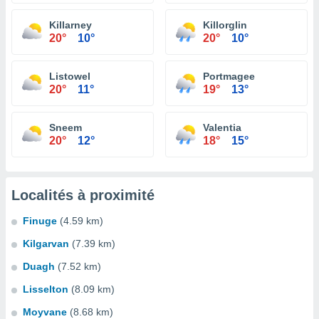
Killarney
Killorglin
20°
10°
20°
10°
Listowel
Portmagee
20°
11°
19°
13°
Sneem
Valentia
20°
12°
18°
15°
Localités à proximité
Finuge
(4.59 km)
Kilgarvan
(7.39 km)
Duagh
(7.52 km)
Lisselton
(8.09 km)
Moyvane
(8.68 km)