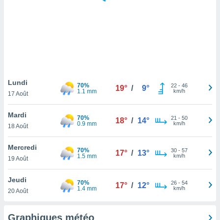
logies
e
s
tez pas
ation de
, vous
z à
à notre
Lundi
70%
22
-
46
19°
/
9°
1.1 mm
km/h
17 Août
.com.
 cas,
Mardi
70%
21
-
50
us
18°
/
14°
0.9 mm
km/h
18 Août
ns que
s
Mercredi
70%
30
-
57
17°
/
13°
ires
1.5 mm
km/h
19 Août
urer la
on sur le
Jeudi
70%
26
-
54
 seront
17°
/
12°
1.4 mm
km/h
20 Août
, et que
ies ne
as
Graphiques météo