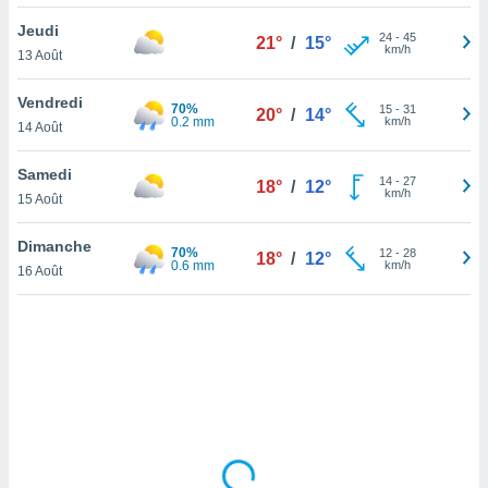
lisé en
Jeudi
 de
24
-
45
21°
/
15°
km/h
13 Août
. Vous
rouver
Vendredi
70%
15
-
31
20°
/
14°
ations
0.2 mm
km/h
14 Août
re
que de
Samedi
kies
14
-
27
18°
/
12°
km/h
15 Août
r votre
ement à
ment en
Dimanche
70%
12
-
28
18°
/
12°
sur le
0.6 mm
km/h
16 Août
res des
kies
le au
page de
te web.
MENT,
 les