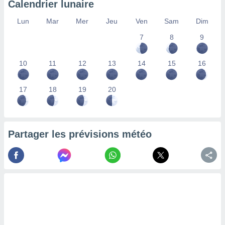
Calendrier lunaire
lisés,
des
Lun
Mar
Mer
Jeu
Ven
Sam
Dim
our
7
8
9
nner des
s
lisés,
10
11
12
13
14
15
16
la
ance des
s,
17
18
19
20
la
ance des
s,
dre les
Partager les prévisions météo
par le
ques ou
inaisons
ées
nt de
tes
,
er et
r les