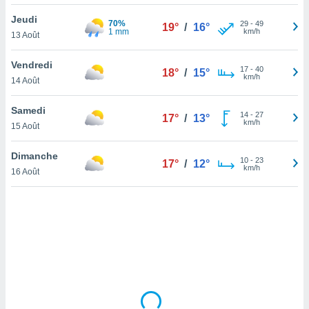
lisé en
Jeudi
 de
70%
29
-
49
19°
/
16°
1 mm
km/h
13 Août
. Vous
rouver
Vendredi
17
-
40
18°
/
15°
ations
km/h
14 Août
re
que de
Samedi
kies
14
-
27
17°
/
13°
km/h
15 Août
r votre
ement à
ment en
Dimanche
10
-
23
17°
/
12°
sur le
km/h
16 Août
res des
kies
le au
page de
te web.
MENT,
 les