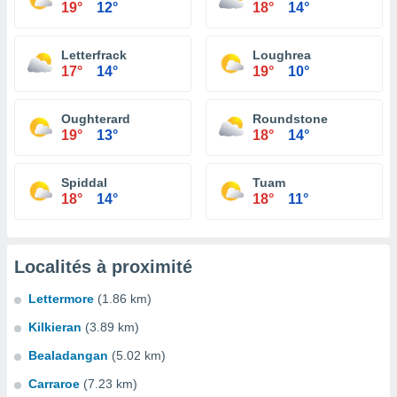
19°
12°
18°
14°
Letterfrack
Loughrea
17°
14°
19°
10°
Oughterard
Roundstone
19°
13°
18°
14°
Spiddal
Tuam
18°
14°
18°
11°
Localités à proximité
Lettermore
(1.86 km)
Kilkieran
(3.89 km)
Bealadangan
(5.02 km)
Carraroe
(7.23 km)