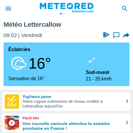
Météo Lettercallow
e
ntialité
09:02
Vendredi
...
enu de
o.com
Éclaircies
o.com) a
16°
aré par
onnels
Sud-ouest
arantir
Sensation de 16°
21
35 km/h
té des
ions
. Vous
Vigilance jaune
accéder
Alerte vagues-submersion de niveau modéré à
e en
Lettercallow aujourd’hui
 les
Flash info
s :
Une nouvelle canicule attendue la semaine
prochaine en France !
r les