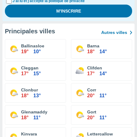
J'ai lu et j'accepte la politique de privacité
Principales villes
Autres villes
Ballinasloe
Barna
19°
10°
18°
14°
Cleggan
Clifden
17°
15°
17°
14°
Clonbur
Corr
18°
13°
20°
11°
Glenamaddy
Gort
18°
11°
20°
11°
Kinvara
Lettercallow