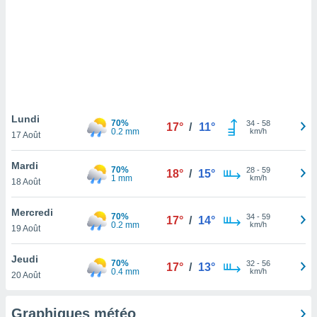
logies
e
s
tez pas
ation de
, vous
z à
à notre
Lundi
70%
34
-
58
17°
/
11°
0.2 mm
km/h
17 Août
.com.
 cas,
Mardi
70%
28
-
59
us
18°
/
15°
1 mm
km/h
18 Août
ns que
s
Mercredi
70%
34
-
59
17°
/
14°
ires
0.2 mm
km/h
19 Août
urer la
on sur le
Jeudi
70%
32
-
56
 seront
17°
/
13°
0.4 mm
km/h
20 Août
, et que
ies ne
as
Graphiques météo