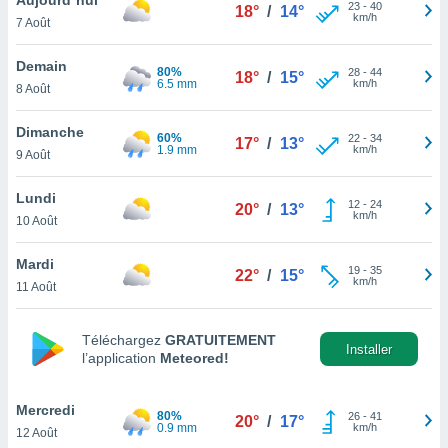
n «
23
-
40
18°
/
14°
km/h
7 Août
 et
r »,
cédez au
Demain
80%
28
-
44
18°
/
15°
 et vous
6.5 mm
km/h
8 Août
z
ation de
Dimanche
60%
22
-
34
17°
/
13°
1.9 mm
km/h
9 Août
qu'ils
 nous ou
aires,
Lundi
12
-
24
20°
/
13°
km/h
10 Août
nt de
t
Mardi
19
-
35
er le
22°
/
15°
km/h
11 Août
ement
te, ainsi
Téléchargez
GRATUITEMENT
per un
Installer
l’application
Meteored!
écifique
us
de la
Mercredi
80%
26
-
41
20°
/
17°
 et du
0.9 mm
km/h
12 Août