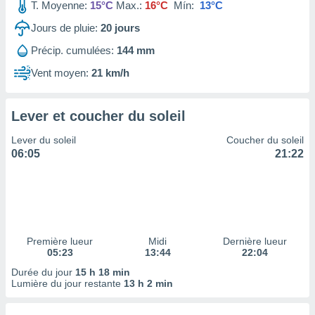
ires
T. Moyenne:
15°C
Max.:
16°C
Mín:
13°C
ons le
Jours de pluie:
20
jours
ent des
es
Précip. cumulées:
144 mm
 :
Vent moyen:
21 km/h
et/ou
 à des
ions sur
eil,
Lever et coucher du soleil
des
Lever du soleil
Coucher du soleil
limitées
06:05
21:22
nner la
, créer
ils pour
ité
lisée,
des
Première lueur
Midi
Dernière lueur
our
05:23
13:44
22:04
nner des
Durée du jour
15 h 18 min
és
Lumière du jour restante
13 h 2 min
lisées,
s profils
enus