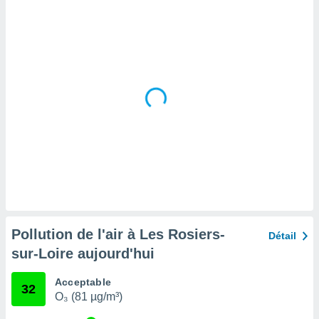
tre
ement,
enaires
s des
 des
nts
 ou des
gies
es pour
 accéder
r des
lles
ue votre
r ce site
Pollution de l'air à Les Rosiers-
Détail
 IP et
sur-Loire aujourd'hui
ifiants
es.
Acceptable
32
O₃ (81 µg/m³)
eurs
traiter