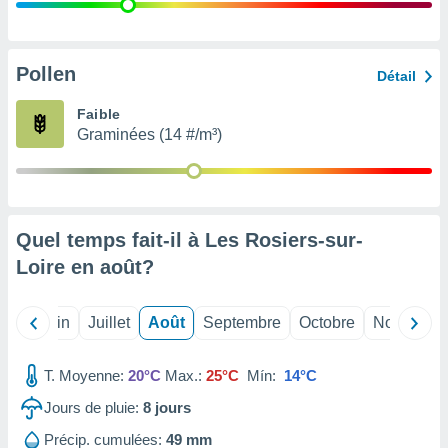
nées
lles sur
d'un
égitime,
Pollen
Détail
vous
vous
Faible
 Pour ce
Graminées (14 #/m³)
ous
etirer
ement
 opposer
Quel temps fait-il à Les Rosiers-sur-
ement
nées à
Loire en
août
?
ment en
 sur «
res
» ou
Mai
Juin
Juillet
Août
Septembre
Octobre
Novembre
e
que de
kies
T. Moyenne:
20°C
Max.:
25°C
Mín:
14°C
ite web.
Jours de pluie:
8
jours
t nos
Précip. cumulées:
49 mm