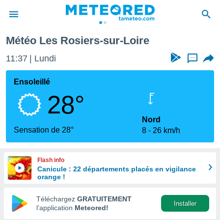
ire
Météo Les Rosiers-sur-Loire
e
ntialité
11:37
Lundi
...
enu de
o.com
Ensoleillé
o.com) a
28°
aré par
onnels
Nord
arantir
Sensation de 28°
8
26 km/h
té des
ions
. Vous
Flash info
accéder
Canicule : 22 départements placés en vigilance
e en
orange !
 les
Téléchargez
GRATUITEMENT
s :
Installer
l’application
Meteored!
r les