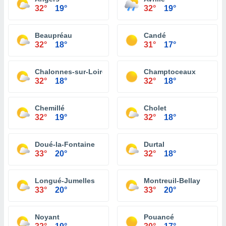
32°
19°
32°
19°
Beaupréau
Candé
32°
18°
31°
17°
Chalonnes-sur-Loire
Champtoceaux
32°
18°
32°
18°
Chemillé
Cholet
32°
19°
32°
18°
Doué-la-Fontaine
Durtal
33°
20°
32°
18°
Longué-Jumelles
Montreuil-Bellay
33°
20°
33°
20°
Noyant
Pouancé