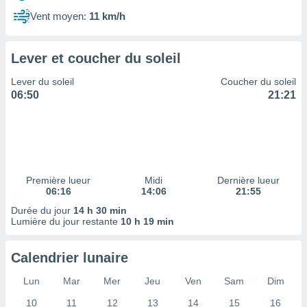
ires
ons le
Vent moyen:
11 km/h
ent des
es
 :
Lever et coucher du soleil
et/ou
Lever du soleil
Coucher du soleil
 à des
06:50
21:21
ions sur
eil,
des
limitées
nner la
, créer
Première lueur
Midi
Dernière lueur
ils pour
06:16
14:06
21:55
ité
Durée du jour
14 h 30 min
lisée,
Lumière du jour restante
10 h 19 min
des
our
nner des
Calendrier lunaire
és
lisées,
Lun
Mar
Mer
Jeu
Ven
Sam
Dim
s profils
10
11
12
13
14
15
16
enus