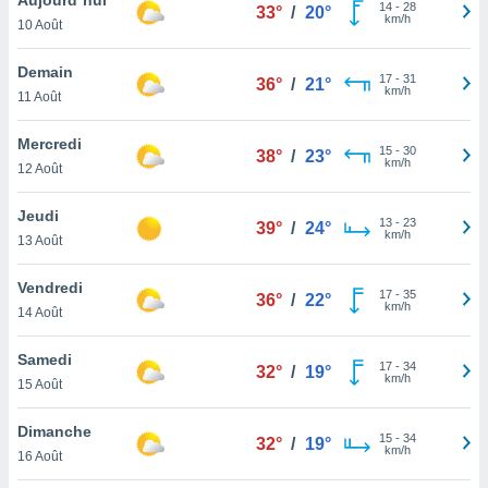
n «
14
-
28
33°
/
20°
km/h
10 Août
 et
r »,
cédez au
Demain
17
-
31
36°
/
21°
 et vous
km/h
11 Août
z
ation de
Mercredi
15
-
30
38°
/
23°
km/h
12 Août
qu'ils
 nous ou
aires,
Jeudi
13
-
23
39°
/
24°
km/h
13 Août
nt de
t
Vendredi
17
-
35
er le
36°
/
22°
km/h
14 Août
ement
te, ainsi
Samedi
17
-
34
32°
/
19°
km/h
per un
15 Août
écifique
us
Dimanche
15
-
34
de la
32°
/
19°
km/h
16 Août
 et du