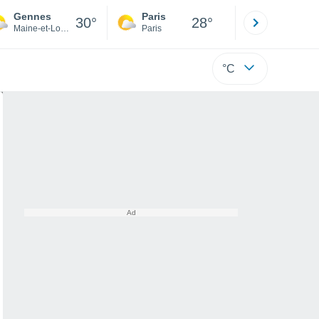
Gennes
Paris
Montpelli
30°
28°
Maine-et-Loire
Paris
Hérault
°C