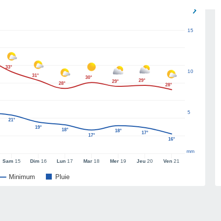
15
33°
10
31°
30°
29°
29°
28°
28°
5
21°
19°
18°
18°
17°
17°
16°
mm
Sam
15
Dim
16
Lun
17
Mar
18
Mer
19
Jeu
20
Ven
21
Minimum
Pluie