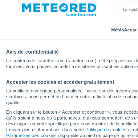
Météo
Actual
Avis de confidentialité
Le contenu de Tameteo.com (tameteo.com) a été préparé par des 
fournies. Vous pouvez accéder à ce site en utilisant les options 
Accepter les cookies et accéder gratuitement
Accueil
Pays de la Loire
Maine-et-Loire
Genne
La publicité numérique personnalisée, basée sur des information
similaires, nous permet de financer notre activité afin de conti
Météo Gennes
qualité.
En cliquant sur le bouton « Accepter et continuer », vous accéde
12:36
Dimanche
qu'ils soient à nous ou à partenaires, qui nous permettent de sui
développer un profil spécifique pour vous montrer de la publicit
trouver plus d'informations dans notre
Politique de cookies
et re
Éclaircies
Paramètres des cookies
disponible au pied de page de notre si