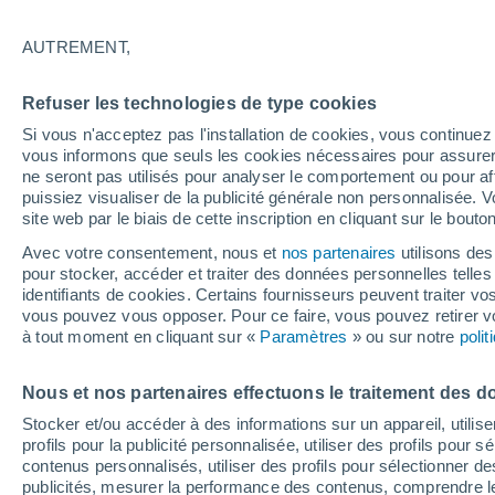
30°
AUTREMENT,
UV
6 Élev
Refuser les technologies de type cookies
Sensation de 29°
FPS
15-25
Si vous n'acceptez pas l'installation de cookies, vous continu
vous informons que seuls les cookies nécessaires pour assurer la
ne seront pas utilisés pour analyser le comportement ou pour af
puissiez visualiser de la publicité générale non personnalisée. V
Flash info
site web par le biais de cette inscription en cliquant sur le bouto
Vigilance orange : alerte aux orages violents 
Avec votre consentement, nous et
nos partenaires
utilisons des
pour stocker, accéder et traiter des données personnelles telles 
Météo 1 - 7 jours
Heure par heure
Actualité
Carte
identifiants de cookies. Certains fournisseurs peuvent traiter vo
vous pouvez vous opposer. Pour ce faire, vous pouvez retirer
à tout moment en cliquant sur «
Paramètres
» ou sur notre
poli
Demain
Mardi
M
Aujourd´hui
Nous et nos partenaires effectuons le traitement des d
10 Août
11 Août
9 Août
Stocker et/ou accéder à des informations sur un appareil, utilise
profils pour la publicité personnalisée, utiliser des profils pour 
contenus personnalisés, utiliser des profils pour sélectionner
publicités, mesurer la performance des contenus, comprendre le
70%