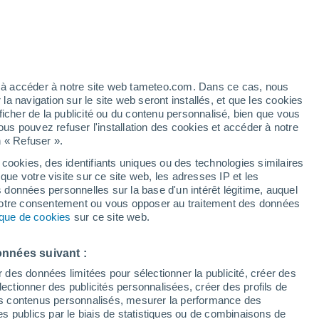
Vigilance jaune
Alerte canicule de niveau modéré à
Gennes aujourd’hui
é
ez à accéder à notre site web tameteo.com. Dans ce cas, nous
 navigation sur le site web seront installés, et que les cookies
ficher de la publicité ou du contenu personnalisé, bien que vous
ous pouvez refuser l'installation des cookies et accéder à notre
n « Refuser ».
!
 cookies, des identifiants uniques ou des technologies similaires
que votre visite sur ce site web, les adresses IP et les
 de couverture nuageuse
Radar de pluie
Satellites
Modèles
s données personnelles sur la base d'un intérêt légitime, auquel
 votre consentement ou vous opposer au traitement des données
tique de cookies
sur ce site web.
ercredi
Jeudi
Vendredi
Samedi
onnées suivant :
12 Août
13 Août
14 Août
15 Août
r des données limitées pour sélectionner la publicité, créer des
sélectionner des publicités personnalisées, créer des profils de
 des contenus personnalisés, mesurer la performance des
s publics par le biais de statistiques ou de combinaisons de