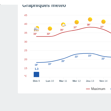
Graphiques météo
45
40
38°
37°
37°
35°
35
33°
33°
30
25
23°
23°
22°
20
20°
19°
18°
15
1.3
°C
Dim
9
Lun
10
Mar
11
Mer
12
Jeu
13
Ven
14
Maximum