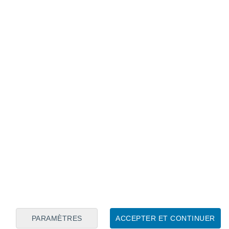
Calendrier lunaire
Lun
Mar
Mer
Jeu
Ven
Sam
Dim
9
10
11
12
13
14
15
16
17
18
19
20
21
22
PARAMÈTRES
ACCEPTER ET CONTINUER