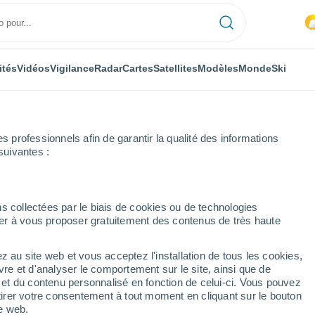
ités
Vidéos
Vigilance
Radar
Cartes
Satellites
Modèles
Monde
Ski
professionnels afin de garantir la qualité des informations
suivantes :
s
s collectées par le biais de cookies ou de technologies
nuer à vous proposer gratuitement des contenus de très haute
z au site web et vous acceptez l'installation de tous les cookies,
...
vre et d'analyser le comportement sur le site, ainsi que de
é et du contenu personnalisé en fonction de celui-ci. Vous pouvez
Heure par heure
tirer votre consentement à tout moment en cliquant sur le bouton
Intervalles nuageux dans les
te web.
prochaines heures