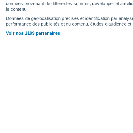
1.3 mm
données provenant de différentes sources, développer et amélior
le contenu.
33°
/
19°
35°
/
20°
33°
/
18°
Données de géolocalisation précises et identification par analys
performance des publicités et du contenu, études d’audience e
16
-
28
km/h
16
-
33
km/h
15
14
-
38
km/h
Voir nos 1199 partenaires
Météo Gennes aujourd´hui
, 9 août
Éclaircies
30°
13:00
T. ressentie
29°
Éclaircies
31°
14:00
T. ressentie
30°
Éclaircies
32°
15:00
T. ressentie
31°
Ensoleillé
32°
16:00
T. ressentie
31°