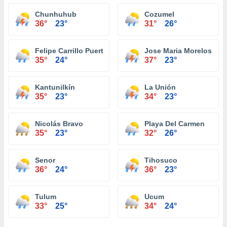
Chunhuhub
Cozumel
36°
23°
31°
26°
Felipe Carrillo Puerto
Jose Maria Morelos
35°
24°
37°
23°
Kantunilkín
La Unión
35°
23°
34°
23°
Nicolás Bravo
Playa Del Carmen
35°
23°
32°
26°
Senor
Tihosuco
36°
24°
36°
23°
Tulum
Ucum
33°
25°
34°
24°