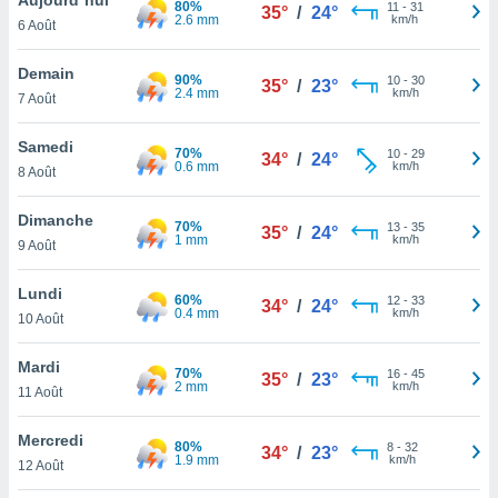
80%
n «
11
-
31
35°
/
24°
2.6 mm
km/h
6 Août
 et
r »,
cédez au
Demain
90%
10
-
30
35°
/
23°
 et vous
2.4 mm
km/h
7 Août
z
ation de
Samedi
70%
10
-
29
34°
/
24°
0.6 mm
km/h
8 Août
qu'ils
 nous ou
aires,
Dimanche
70%
13
-
35
35°
/
24°
1 mm
km/h
9 Août
nt de
t
Lundi
60%
12
-
33
er le
34°
/
24°
0.4 mm
km/h
10 Août
ement
te, ainsi
Mardi
70%
16
-
45
35°
/
23°
2 mm
km/h
per un
11 Août
écifique
us
Mercredi
80%
8
-
32
de la
34°
/
23°
1.9 mm
km/h
12 Août
 et du