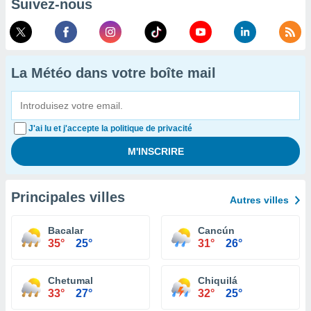
Suivez-nous
La Météo dans votre boîte mail
J'ai lu et j'accepte la politique de privacité
Principales villes
Autres villes
Bacalar
Cancún
35°
25°
31°
26°
Chetumal
Chiquilá
33°
27°
32°
25°