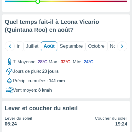
nées
lles sur
d'un
égitime,
Quel temps fait-il à Leona Vicario
vous
(Quintana Roo) en
août
?
vous
 Pour ce
ous
Mai
Juin
Juillet
Août
Septembre
Octobre
Novembre
etirer
ement
T. Moyenne:
28°C
Max.:
32°C
Mín:
24°C
 opposer
ement
Jours de pluie:
23
jours
nées à
Précip. cumulées:
141 mm
ment en
 sur «
Vent moyen:
8 km/h
res
» ou
e
que de
Lever et coucher du soleil
kies
ite web.
Lever du soleil
Coucher du soleil
06:24
19:24
t nos