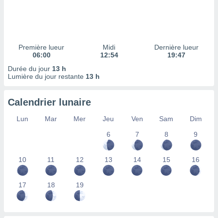
ires
ons le
ent des
es
 :
Première lueur
Midi
Dernière lueur
et/ou
06:00
12:54
19:47
 à des
Durée du jour
13 h
ions sur
Lumière du jour restante
13 h
eil,
des
limitées
Calendrier lunaire
nner la
Lun
Mar
Mer
Jeu
Ven
Sam
Dim
, créer
ils pour
6
7
8
9
ité
lisée,
10
11
12
13
14
15
16
des
our
nner des
17
18
19
és
lisées,
s profils
enus