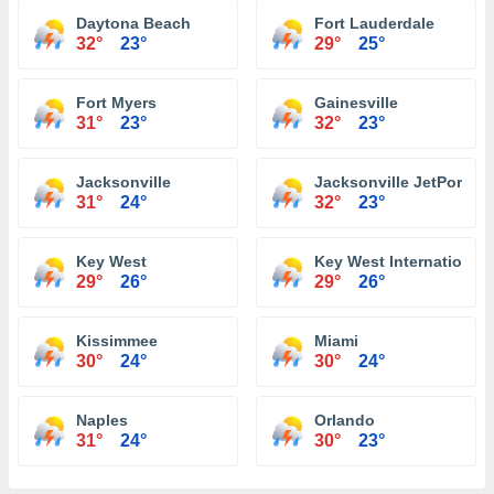
Daytona Beach
Fort Lauderdale
32°
23°
29°
25°
Fort Myers
Gainesville
31°
23°
32°
23°
Jacksonville
Jacksonville JetPort at 
31°
24°
32°
23°
Key West
Key West International 
29°
26°
29°
26°
Kissimmee
Miami
30°
24°
30°
24°
Naples
Orlando
31°
24°
30°
23°