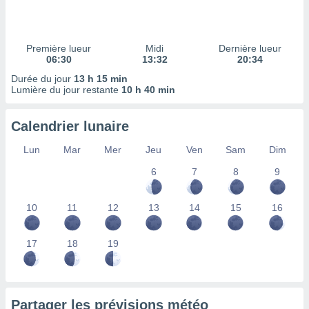
ires
ons le
ent des
es
Première lueur
Midi
Dernière lueur
 :
06:30
13:32
20:34
et/ou
Durée du jour
13 h 15 min
 à des
Lumière du jour restante
10 h 40 min
ions sur
eil,
Calendrier lunaire
des
limitées
Lun
Mar
Mer
Jeu
Ven
Sam
Dim
nner la
6
7
8
9
, créer
ils pour
ité
10
11
12
13
14
15
16
lisée,
des
our
17
18
19
nner des
és
lisées,
s profils
Partager les prévisions météo
enus