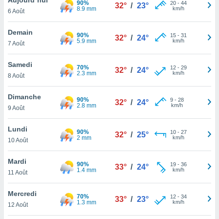
90%
n «
20
-
44
32°
/
23°
8.9 mm
km/h
6 Août
 et
r »,
cédez au
Demain
90%
15
-
31
32°
/
24°
 et vous
5.9 mm
km/h
7 Août
z
ation de
Samedi
70%
12
-
29
32°
/
24°
2.3 mm
km/h
8 Août
qu'ils
 nous ou
aires,
Dimanche
90%
9
-
28
32°
/
24°
2.8 mm
km/h
9 Août
nt de
t
Lundi
90%
10
-
27
er le
32°
/
25°
2 mm
km/h
10 Août
ement
te, ainsi
Mardi
90%
19
-
36
33°
/
24°
1.4 mm
km/h
per un
11 Août
écifique
us
Mercredi
70%
12
-
34
de la
33°
/
23°
1.3 mm
km/h
12 Août
 et du