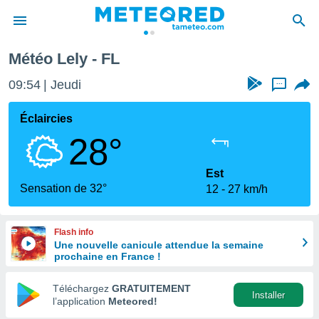
Météo Lely - FL
e
ntialité
09:54
Jeudi
...
enu de
o.com
Éclaircies
o.com) a
28°
aré par
onnels
Est
arantir
Sensation de 32°
12
27 km/h
té des
ions
. Vous
Flash info
accéder
Une nouvelle canicule attendue la semaine
e en
prochaine en France !
 les
Téléchargez
GRATUITEMENT
s :
Installer
l’application
Meteored!
r les