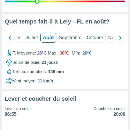
nées
lles sur
d'un
égitime,
Quel temps fait-il à Lely - FL en
août
?
vous
vous
 Pour ce
Mai
Juin
Juillet
Août
Septembre
Octobre
Novembre
ous
etirer
T. Moyenne:
28°C
Max.:
30°C
Mín:
26°C
ement
Jours de pluie:
23
jours
 opposer
ement
Précip. cumulées:
148 mm
nées à
ment en
Vent moyen:
11 km/h
 sur «
res
» ou
e
Lever et coucher du soleil
que de
kies
Lever du soleil
Coucher du soleil
ite web.
06:55
20:09
t nos