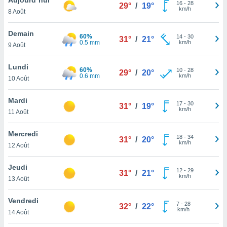
n «
16
-
28
29°
/
19°
km/h
8 Août
 et
r »,
cédez au
Demain
60%
14
-
30
31°
/
21°
 et vous
0.5 mm
km/h
9 Août
z
ation de
Lundi
60%
10
-
28
29°
/
20°
0.6 mm
km/h
10 Août
qu'ils
 nous ou
aires,
Mardi
17
-
30
31°
/
19°
km/h
11 Août
nt de
t
Mercredi
18
-
34
er le
31°
/
20°
km/h
12 Août
ement
te, ainsi
Jeudi
12
-
29
31°
/
21°
km/h
per un
13 Août
écifique
us
Vendredi
7
-
28
de la
32°
/
22°
km/h
14 Août
 et du