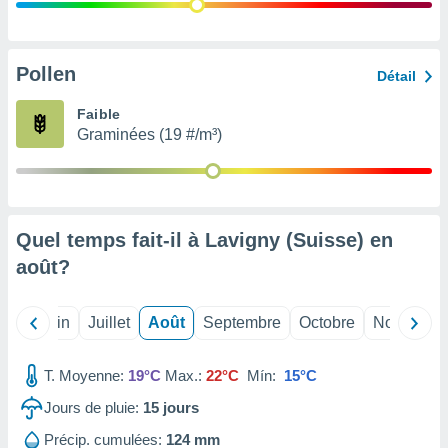
nées
lles sur
d'un
égitime,
Pollen
Détail
vous
vous
Faible
 Pour ce
Graminées (19 #/m³)
ous
etirer
ement
 opposer
Quel temps fait-il à Lavigny (Suisse) en
ement
nées à
août
?
ment en
 sur «
res
» ou
Mai
Juin
Juillet
Août
Septembre
Octobre
Novembre
e
que de
kies
T. Moyenne:
19°C
Max.:
22°C
Mín:
15°C
ite web.
Jours de pluie:
15
jours
t nos
Précip. cumulées:
124 mm