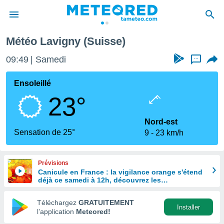
Météo Lavigny (Suisse)
e
ntialité
09:49
Samedi
...
enu de
o.com
Ensoleillé
o.com) a
23°
aré par
onnels
Nord-est
arantir
Sensation de 25°
9
23 km/h
té des
ions
. Vous
Prévisions
accéder
Canicule en France : la vigilance orange s'étend
e en
déjà ce samedi à 12h, découvrez les
 les
départements concernés
Téléchargez
GRATUITEMENT
s :
Installer
l’application
Meteored!
r les