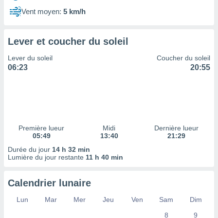
ires
ons le
Vent moyen:
5 km/h
ent des
es
 :
Lever et coucher du soleil
et/ou
Lever du soleil
Coucher du soleil
 à des
06:23
20:55
ions sur
eil,
des
limitées
nner la
, créer
Première lueur
Midi
Dernière lueur
ils pour
05:49
13:40
21:29
ité
Durée du jour
14 h 32 min
lisée,
Lumière du jour restante
11 h 40 min
des
our
nner des
Calendrier lunaire
és
lisées,
Lun
Mar
Mer
Jeu
Ven
Sam
Dim
s profils
8
9
enus