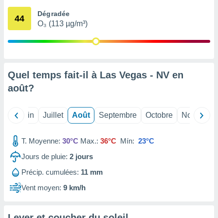
nées
Dégradée
lles sur
44
O₃ (113 µg/m³)
d'un
égitime,
vous
vous
 Pour ce
ous
Quel temps fait-il à Las Vegas - NV en
etirer
août
?
ement
 opposer
Mai
Juin
Juillet
Août
Septembre
Octobre
Novembre
ement
nées à
ment en
T. Moyenne:
30°C
Max.:
36°C
Mín:
23°C
 sur «
res
» ou
Jours de pluie:
2
jours
e
Précip. cumulées:
11 mm
que de
kies
Vent moyen:
9 km/h
ite web.
t nos
Lever et coucher du soleil