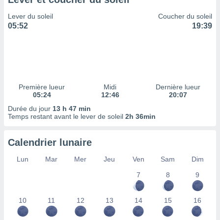
ires
ons le
Lever du soleil
Coucher du soleil
ent des
05:52
19:39
es
 :
et/ou
 à des
ions sur
eil,
Première lueur
Midi
Dernière lueur
des
05:24
12:46
20:07
limitées
Durée du jour
13 h 47 min
Temps restant avant le lever de soleil
2h 36min
nner la
, créer
ils pour
Calendrier lunaire
ité
lisée,
Lun
Mar
Mer
Jeu
Ven
Sam
Dim
des
our
7
8
9
nner des
és
10
11
12
13
14
15
16
lisées,
s profils
enus