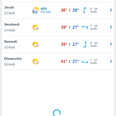
lisé en
Jeudi
 de
40%
9
-
34
36°
/
28°
0.6 mm
km/h
13 Août
. Vous
rouver
Vendredi
7
-
34
39°
/
27°
ations
km/h
14 Août
re
que de
Samedi
kies
8
-
32
39°
/
27°
km/h
15 Août
r votre
ement à
ment en
Dimanche
7
-
27
41°
/
27°
sur le
km/h
16 Août
res des
kies
le au
page de
te web.
MENT,
 les