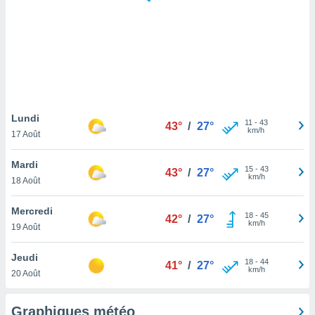
logies
e
s
tez pas
ation de
, vous
z à
à notre
Lundi
11
-
43
43°
/
27°
km/h
17 Août
.com.
 cas,
Mardi
15
-
43
us
43°
/
27°
km/h
18 Août
ns que
s
Mercredi
18
-
45
42°
/
27°
ires
km/h
19 Août
urer la
on sur le
Jeudi
18
-
44
 seront
41°
/
27°
km/h
20 Août
, et que
ies ne
as
Graphiques météo