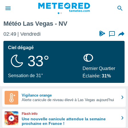
Météo Las Vegas - NV
e
ntialité
02:49
Vendredi
...
enu de
o.com
Ciel dégagé
o.com) a
33°
aré par
onnels
Dernier Quartier
arantir
Sensation de 31°
Éclairée:
31%
té des
ions
. Vous
accéder
Vigilance orange
e en
Alerte canicule de niveau élevé à Las Vegas aujourd’hui
 les
Flash info
s :
Une nouvelle canicule attendue la semaine
prochaine en France !
r les