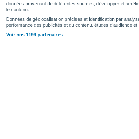
4.1 mm
3 mm
7.2 mm
données provenant de différentes sources, développer et amélior
le contenu.
32°
/
23°
34°
/
24°
32°
/
22°
Données de géolocalisation précises et identification par analys
performance des publicités et du contenu, études d’audience e
12
-
28
km/h
11
-
33
km/h
14
14
-
33
km/h
Voir nos 1199 partenaires
Météo Las Palmas Mobile Home Park 
Ciel dégagé
23°
05:00
T. ressentie
21°
Ciel dégagé
23°
06:00
T. ressentie
22°
Éclaircies
24°
08:00
T. ressentie
24°
Couvert
28°
11:00
T. ressentie
32°