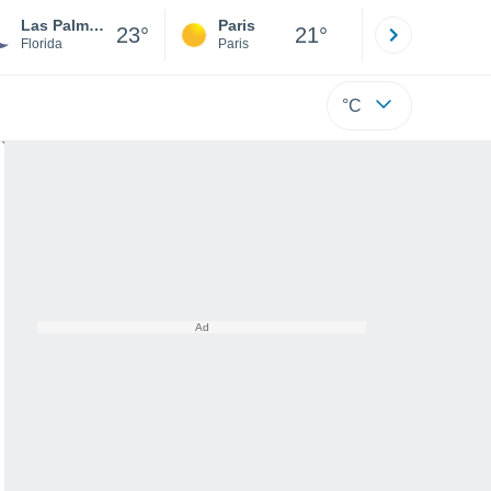
Las Palmas Mobile Home Park
Paris
Montpelli
23°
21°
Florida
Paris
Hérault
°C