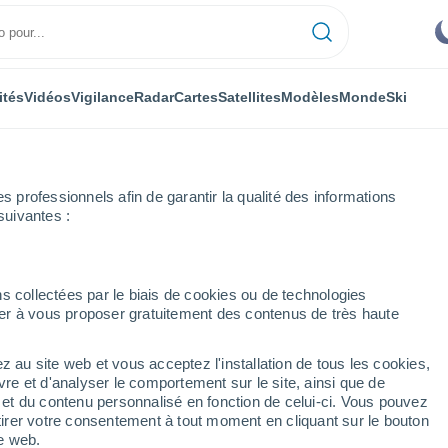
ités
Vidéos
Vigilance
Radar
Cartes
Satellites
Modèles
Monde
Ski
professionnels afin de garantir la qualité des informations
suivantes :
Home Park
s collectées par le biais de cookies ou de technologies
nuer à vous proposer gratuitement des contenus de très haute
le Home Park - FL
z au site web et vous acceptez l'installation de tous les cookies,
...
vre et d'analyser le comportement sur le site, ainsi que de
é et du contenu personnalisé en fonction de celui-ci. Vous pouvez
Heure par heure
tirer votre consentement à tout moment en cliquant sur le bouton
Ciel couvert dans les prochaines
te web.
heures