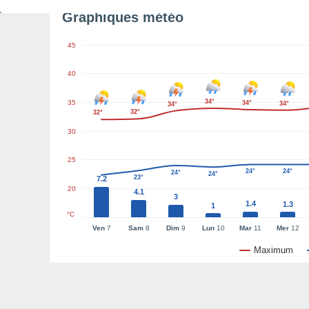
Graphiques météo
45
40
34°
35
34°
34°
34°
32°
32°
30
25
24°
24°
24°
24°
23°
7.2
20
4.1
3
1.4
1.3
1
°C
Ven
7
Sam
8
Dim
9
Lun
10
Mar
11
Mer
12
Maximum