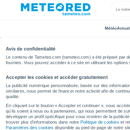
Météo
Actual
Avis de confidentialité
Le contenu de Tameteo.com (tameteo.com) a été préparé par des 
fournies. Vous pouvez accéder à ce site en utilisant les options 
Accepter les cookies et accéder gratuitement
Accueil
États-Unis
Floride
Las Palmas Mobile 
La publicité numérique personnalisée, basée sur des information
similaires, nous permet de financer notre activité afin de conti
Météo Las Palmas Mobi
qualité.
En cliquant sur le bouton « Accepter et continuer », vous accéde
05:07
Vendredi
qu'ils soient à nous ou à partenaires, qui nous permettent de sui
développer un profil spécifique pour vous montrer de la publicit
trouver plus d'informations dans notre
Politique de cookies
et re
Ciel dégagé
Paramètres des cookies
disponible au pied de page de notre si