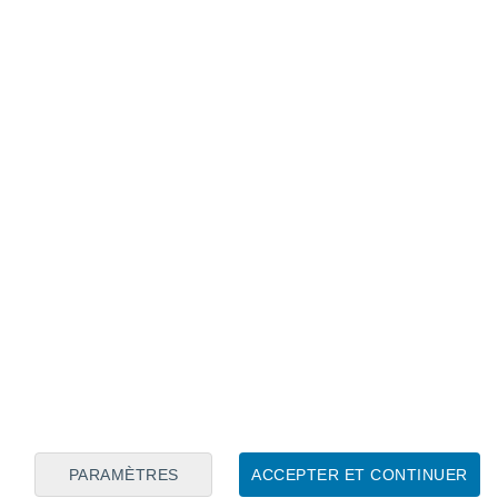
Calendrier lunaire
Lun
Mar
Mer
Jeu
Ven
Sam
Dim
7
8
9
10
11
12
13
14
15
16
17
18
19
20
PARAMÈTRES
ACCEPTER ET CONTINUER