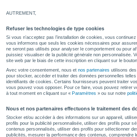
23°
AUTREMENT,
Dernier Qu
Refuser les technologies de type cookies
Éclairée:
3
Sensation de 21°
Si vous n'acceptez pas l'installation de cookies, vous continu
vous informons que seuls les cookies nécessaires pour assurer la
ne seront pas utilisés pour analyser le comportement ou pour af
puissiez visualiser de la publicité générale non personnalisée. V
Flash info
site web par le biais de cette inscription en cliquant sur le bouto
Une nouvelle canicule attendue la semaine
prochaine en France !
Avec votre consentement, nous et
nos partenaires
utilisons des
pour stocker, accéder et traiter des données personnelles telles 
Météo 1 - 7 jours
Heure par heure
Actualité
Carte 
identifiants de cookies. Certains fournisseurs peuvent traiter vo
vous pouvez vous opposer. Pour ce faire, vous pouvez retirer
à tout moment en cliquant sur «
Paramètres
» ou sur notre
poli
Demain
Dimanche
Aujourd´hui
Nous et nos partenaires effectuons le traitement des d
8 Août
9 Août
7 Août
Stocker et/ou accéder à des informations sur un appareil, utilise
profils pour la publicité personnalisée, utiliser des profils pour 
contenus personnalisés, utiliser des profils pour sélectionner
publicités, mesurer la performance des contenus, comprendre le
90%
80%
90%