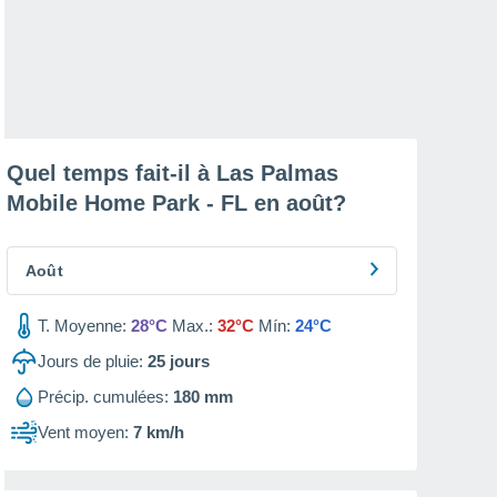
Quel temps fait-il à Las Palmas
Mobile Home Park - FL en
août
?
Août
T. Moyenne:
28°C
Max.:
32°C
Mín:
24°C
Jours de pluie:
25
jours
Précip. cumulées:
180 mm
Vent moyen:
7 km/h