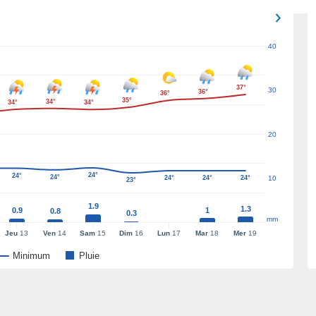
40
37°
30
36°
36°
35°
34°
34°
34°
20
24°
24°
24°
24°
24°
24°
10
23°
1.9
1.3
0.9
1
0.8
0.3
mm
Jeu
13
Ven
14
Sam
15
Dim
16
Lun
17
Mar
18
Mer
19
Minimum
Pluie