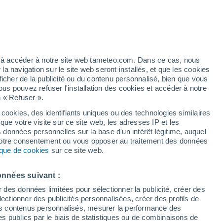
artier
2%
ez à accéder à notre site web tameteo.com. Dans ce cas, nous
 navigation sur le site web seront installés, et que les cookies
ficher de la publicité ou du contenu personnalisé, bien que vous
ous pouvez refuser l'installation des cookies et accéder à notre
n « Refuser ».
 cookies, des identifiants uniques ou des technologies similaires
que votre visite sur ce site web, les adresses IP et les
de pluie
Radar de pluie
Satellites
Modèles
s données personnelles sur la base d'un intérêt légitime, auquel
 votre consentement ou vous opposer au traitement des données
tique de cookies
sur ce site web.
Lundi
Mardi
Mercredi
Jeudi
onnées suivant :
10 Août
11 Août
12 Août
13 Août
r des données limitées pour sélectionner la publicité, créer des
sélectionner des publicités personnalisées, créer des profils de
 des contenus personnalisés, mesurer la performance des
s publics par le biais de statistiques ou de combinaisons de
80%
80%
90%
70%