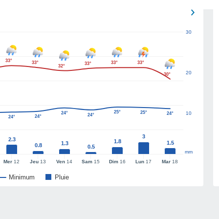
30
33°
33°
33°
33°
33°
32°
20
30°
25°
25°
24°
10
24°
24°
24°
24°
3
2.3
1.8
1.5
1.3
0.8
0.5
mm
Mer
12
Jeu
13
Ven
14
Sam
15
Dim
16
Lun
17
Mar
18
Minimum
Pluie