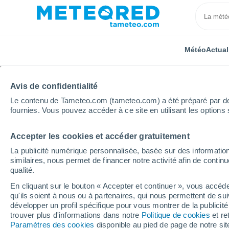
Météo
Actual
Avis de confidentialité
Le contenu de Tameteo.com (tameteo.com) a été préparé par des 
fournies. Vous pouvez accéder à ce site en utilisant les options 
Accepter les cookies et accéder gratuitement
Accueil
Porto Rico
Municipalité de Caguas
Las 
La publicité numérique personnalisée, basée sur des information
similaires, nous permet de financer notre activité afin de conti
Météo Las Carolinas 
qualité.
En cliquant sur le bouton « Accepter et continuer », vous accéde
06:41
Jeudi
qu'ils soient à nous ou à partenaires, qui nous permettent de sui
développer un profil spécifique pour vous montrer de la publicit
trouver plus d'informations dans notre
Politique de cookies
et re
Éclaircies
Paramètres des cookies
disponible au pied de page de notre si