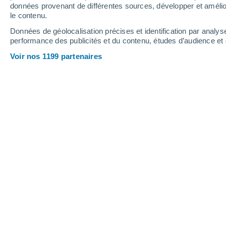
2.3 mm
données provenant de différentes sources, développer et amélior
le contenu.
32°
/
23°
33°
/
23°
32°
/
24°
Données de géolocalisation précises et identification par analys
performance des publicités et du contenu, études d’audience e
14
-
35
km/h
18
-
45
km/h
14
14
-
35
km/h
Voir nos 1199 partenaires
Météo Las Carolinas Comunidad aujo
Éclaircies
25°
07:00
T. ressentie
26°
Éclaircies
28°
08:00
T. ressentie
30°
Éclaircies
29°
09:00
T. ressentie
32°
Éclaircies
31°
11:00
T. ressentie
34°