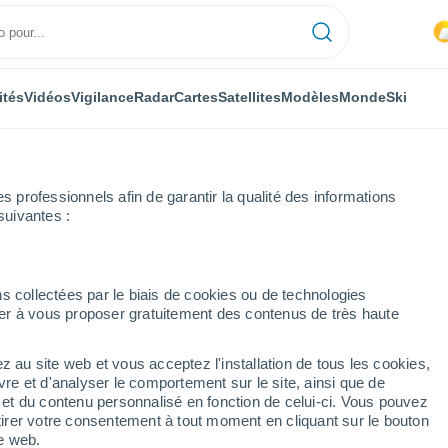
ités
Vidéos
Vigilance
Radar
Cartes
Satellites
Modèles
Monde
Ski
professionnels afin de garantir la qualité des informations
suivantes :
Carolinas Comunidad
s collectées par le biais de cookies ou de technologies
nuer à vous proposer gratuitement des contenus de très haute
Comunidad
z au site web et vous acceptez l'installation de tous les cookies,
...
vre et d'analyser le comportement sur le site, ainsi que de
é et du contenu personnalisé en fonction de celui-ci. Vous pouvez
Heure par heure
tirer votre consentement à tout moment en cliquant sur le bouton
Chaleur humide et étouffante
te web.
dans les prochaines heures