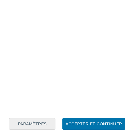
Calendrier lunaire
Lun
Mar
Mer
Jeu
Ven
Sam
Dim
6
7
8
9
10
11
12
13
14
15
16
17
18
19
PARAMÈTRES
ACCEPTER ET CONTINUER