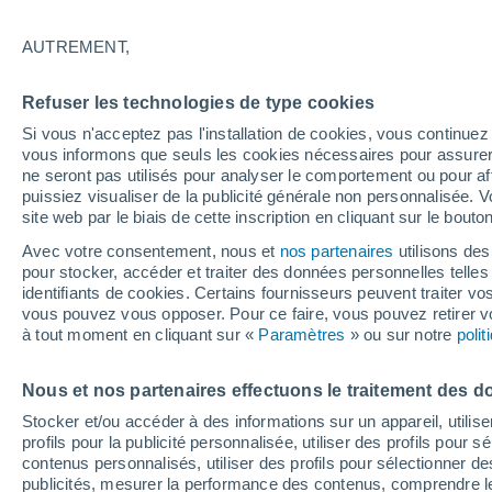
25°
AUTREMENT,
Sud-est
Refuser les technologies de type cookies
Sensation de 26°
8
-
17 km/
Si vous n'acceptez pas l'installation de cookies, vous continu
vous informons que seuls les cookies nécessaires pour assurer la
ne seront pas utilisés pour analyser le comportement ou pour af
puissiez visualiser de la publicité générale non personnalisée. V
Flash info
site web par le biais de cette inscription en cliquant sur le bouto
Découvrez la tendance météo entre août et oc
Avec votre consentement, nous et
nos partenaires
utilisons des
pour stocker, accéder et traiter des données personnelles telles 
Météo 1 - 7 jours
Heure par heure
Actualité
Carte
identifiants de cookies. Certains fournisseurs peuvent traiter vo
vous pouvez vous opposer. Pour ce faire, vous pouvez retirer
à tout moment en cliquant sur «
Paramètres
» ou sur notre
poli
Demain
Samedi
D
Aujourd´hui
Nous et nos partenaires effectuons le traitement des d
7 Août
8 Août
6 Août
Stocker et/ou accéder à des informations sur un appareil, utilise
profils pour la publicité personnalisée, utiliser des profils pour 
contenus personnalisés, utiliser des profils pour sélectionner
publicités, mesurer la performance des contenus, comprendre le
60%