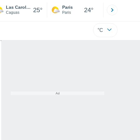
Las Carolinas Comunidad
Paris
Montpelli
25°
24°
Caguas
Paris
Hérault
°C