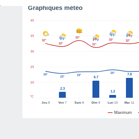
Graphiques météo
40
35
33°
33°
32°
32°
32°
31°
30
25
24°
7.8
24°
23°
23°
6.7
20
2.3
1.2
°C
Jeu
6
Ven
7
Sam
8
Dim
9
Lun
10
Mar
11
Maximum