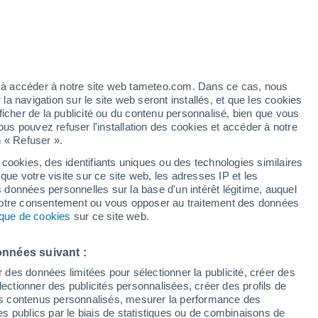
Vigilance jaune
Alerte canicule de niveau modéré à
Las Carolinas Comunidad
aujourd’hui
h
ez à accéder à notre site web tameteo.com. Dans ce cas, nous
 navigation sur le site web seront installés, et que les cookies
ficher de la publicité ou du contenu personnalisé, bien que vous
ous pouvez refuser l'installation des cookies et accéder à notre
n « Refuser ».
tobre
 cookies, des identifiants uniques ou des technologies similaires
que votre visite sur ce site web, les adresses IP et les
 de couverture nuageuse
Radar de pluie
Satellites
Modèles
s données personnelles sur la base d'un intérêt légitime, auquel
 votre consentement ou vous opposer au traitement des données
tique de cookies
sur ce site web.
imanche
Lundi
Mardi
Mercredi
onnées suivant :
9 Août
10 Août
11 Août
12 Août
r des données limitées pour sélectionner la publicité, créer des
sélectionner des publicités personnalisées, créer des profils de
 des contenus personnalisés, mesurer la performance des
s publics par le biais de statistiques ou de combinaisons de
90%
80%
90%
90%