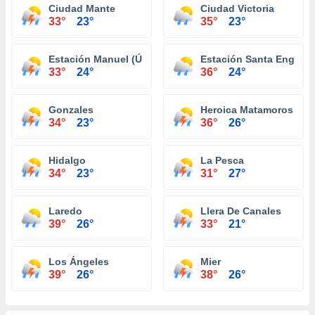
Ciudad Mante
Ciudad Victoria
33°
23°
35°
23°
Estación Manuel (Úrsulo Galván)
Estación Santa Engraci
33°
24°
36°
24°
Gonzales
Heroica Matamoros
34°
23°
36°
26°
Hidalgo
La Pesca
34°
23°
31°
27°
Laredo
Llera De Canales
39°
26°
33°
21°
Los Ángeles
Mier
39°
26°
38°
26°