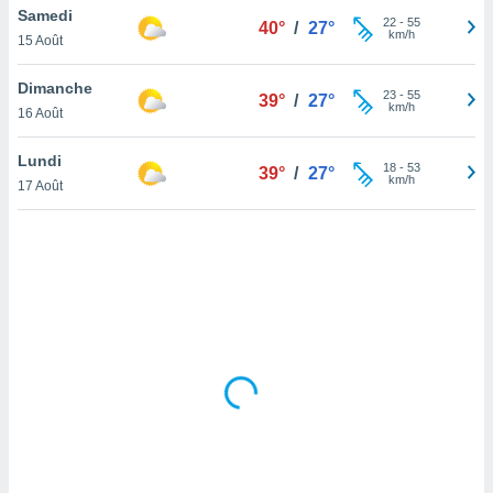
Samedi
lisé en
22
-
55
40°
/
27°
km/h
 de
15 Août
. Vous
rouver
Dimanche
23
-
55
39°
/
27°
km/h
16 Août
ations
re
Lundi
que de
18
-
53
39°
/
27°
km/h
kies
17 Août
r votre
ement à
ment en
sur le
res des
kies
le au
page de
te web.
MENT,
 les