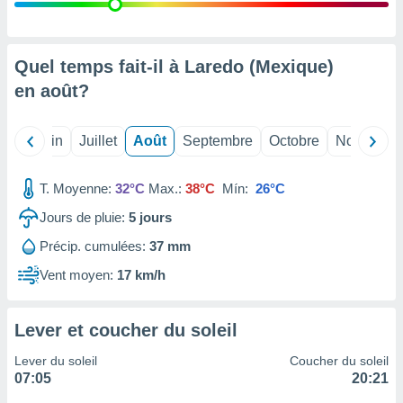
nées
lles sur
d'un
égitime,
Quel temps fait-il à Laredo (Mexique)
vous
en
août
?
vous
 Pour ce
ous
Mai
Juin
Juillet
Août
Septembre
Octobre
Novembre
etirer
ement
T. Moyenne:
32°C
Max.:
38°C
Mín:
26°C
 opposer
ement
Jours de pluie:
5
jours
nées à
Précip. cumulées:
37 mm
ment en
 sur «
Vent moyen:
17 km/h
res
» ou
e
que de
Lever et coucher du soleil
kies
ite web.
Lever du soleil
Coucher du soleil
07:05
20:21
t nos