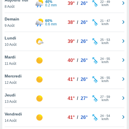
40%
n «
22
-
49
39°
/
26°
0.2 mm
km/h
8 Août
 et
r »,
cédez au
Demain
60%
21
-
47
38°
/
26°
 et vous
0.6 mm
km/h
9 Août
z
ation de
Lundi
25
-
53
39°
/
26°
km/h
10 Août
qu'ils
 nous ou
aires,
Mardi
24
-
55
40°
/
26°
km/h
11 Août
nt de
t
Mercredi
26
-
55
er le
41°
/
26°
km/h
12 Août
ement
te, ainsi
Jeudi
27
-
59
41°
/
27°
km/h
per un
13 Août
écifique
us
Vendredi
24
-
54
de la
41°
/
26°
km/h
14 Août
 et du