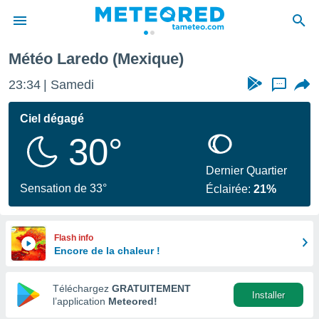
Météo Laredo (Mexique)
e
ntialité
23:34
Samedi
...
enu de
o.com
Ciel dégagé
o.com) a
30°
aré par
onnels
Dernier Quartier
arantir
Sensation de 33°
Éclairée:
21%
té des
ions
. Vous
accéder
Flash info
e en
Encore de la chaleur !
 les
Téléchargez
GRATUITEMENT
s :
Installer
l’application
Meteored!
r les