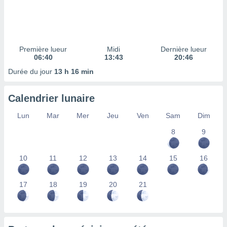
ires
ons le
ent des
es
 :
Première lueur
Midi
Dernière lueur
et/ou
06:40
13:43
20:46
 à des
Durée du jour
13 h 16 min
ions sur
eil,
des
Calendrier lunaire
limitées
Lun
Mar
Mer
Jeu
Ven
Sam
Dim
nner la
, créer
8
9
ils pour
ité
10
11
12
13
14
15
16
lisée,
des
our
17
18
19
20
21
nner des
és
lisées,
s profils
enus