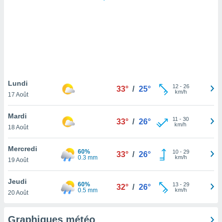
logies
e
s
tez pas
ation de
, vous
z à
à notre
Lundi
12
-
26
33°
/
25°
km/h
17 Août
.com.
 cas,
Mardi
11
-
30
us
33°
/
26°
km/h
18 Août
ns que
s
Mercredi
60%
10
-
29
33°
/
26°
ires
0.3 mm
km/h
19 Août
urer la
on sur le
Jeudi
60%
13
-
29
 seront
32°
/
26°
0.5 mm
km/h
20 Août
, et que
ies ne
as
Graphiques météo