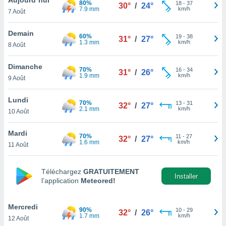
80%
n «
18
-
37
30°
/
24°
7.9 mm
km/h
7 Août
 et
r »,
cédez au
Demain
60%
19
-
38
31°
/
27°
 et vous
1.3 mm
km/h
8 Août
z
ation de
Dimanche
70%
16
-
34
31°
/
26°
1.9 mm
km/h
9 Août
qu'ils
 nous ou
aires,
Lundi
70%
13
-
31
32°
/
27°
2.1 mm
km/h
10 Août
nt de
t
Mardi
70%
11
-
27
er le
32°
/
27°
1.6 mm
km/h
11 Août
ement
te, ainsi
Téléchargez
GRATUITEMENT
per un
Installer
l’application
Meteored!
écifique
us
de la
Mercredi
90%
10
-
29
32°
/
26°
 et du
1.7 mm
km/h
12 Août