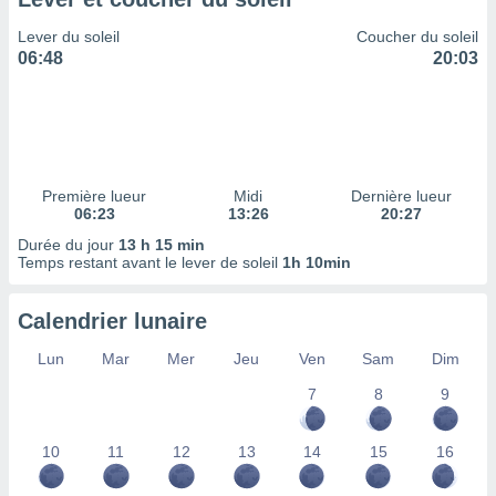
ires
ons le
Lever du soleil
Coucher du soleil
ent des
06:48
20:03
es
 :
et/ou
 à des
ions sur
eil,
Première lueur
Midi
Dernière lueur
des
06:23
13:26
20:27
limitées
Durée du jour
13 h 15 min
Temps restant avant le lever de soleil
1h 10min
nner la
, créer
ils pour
Calendrier lunaire
ité
lisée,
Lun
Mar
Mer
Jeu
Ven
Sam
Dim
des
our
7
8
9
nner des
és
10
11
12
13
14
15
16
lisées,
s profils
enus