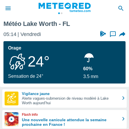
Météo Lake Worth - FL
e
ntialité
05:14
Vendredi
...
enu de
o.com
Orage
o.com) a
24°
aré par
onnels
60%
arantir
Sensation de 24°
3.5 mm
té des
ions
. Vous
Vigilance jaune
accéder
Alerte vagues-submersion de niveau modéré à Lake
e en
Worth aujourd’hui
 les
Flash info
s :
Une nouvelle canicule attendue la semaine
prochaine en France !
r les