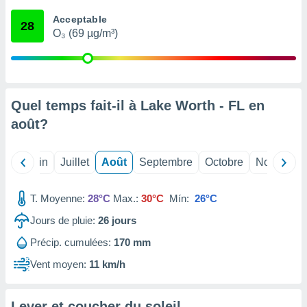
nées
Acceptable
lles sur
28
O₃ (69 µg/m³)
d'un
égitime,
vous
vous
 Pour ce
ous
Quel temps fait-il à Lake Worth - FL en
etirer
août
?
ement
 opposer
Mai
Juin
Juillet
Août
Septembre
Octobre
Novembre
ement
nées à
ment en
T. Moyenne:
28°C
Max.:
30°C
Mín:
26°C
 sur «
res
» ou
Jours de pluie:
26
jours
e
Précip. cumulées:
170 mm
que de
kies
Vent moyen:
11 km/h
ite web.
t nos
Lever et coucher du soleil