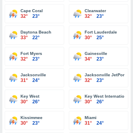
Cape Coral
Clearwater
32°
23°
32°
23°
Daytona Beach
Fort Lauderdale
33°
22°
30°
25°
Fort Myers
Gainesville
32°
23°
34°
23°
Jacksonville
Jacksonville JetPort at 
31°
24°
32°
23°
Key West
Key West International 
30°
26°
30°
26°
Kissimmee
Miami
30°
23°
31°
24°