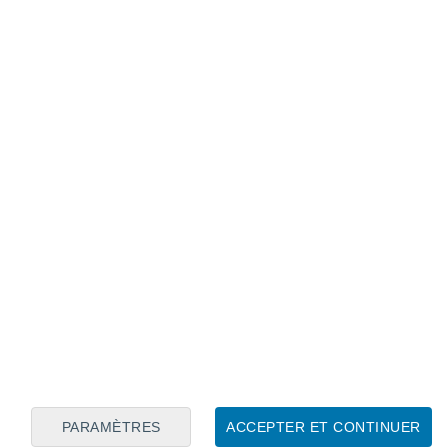
Calendrier lunaire
Lun
Mar
Mer
Jeu
Ven
Sam
Dim
7
8
9
10
11
12
13
14
15
16
17
18
19
20
PARAMÈTRES
ACCEPTER ET CONTINUER