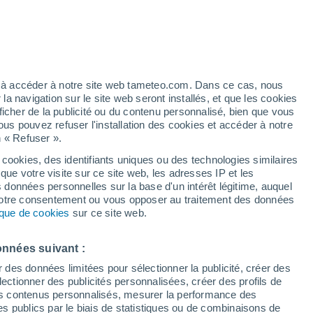
t
h
ez à accéder à notre site web tameteo.com. Dans ce cas, nous
 navigation sur le site web seront installés, et que les cookies
ficher de la publicité ou du contenu personnalisé, bien que vous
ous pouvez refuser l'installation des cookies et accéder à notre
de pluie
Radar de pluie
Satellites
Modèles
n « Refuser ».
 cookies, des identifiants uniques ou des technologies similaires
que votre visite sur ce site web, les adresses IP et les
s données personnelles sur la base d'un intérêt légitime, auquel
Lundi
Mardi
Mercredi
Jeudi
 votre consentement ou vous opposer au traitement des données
10 Août
11 Août
12 Août
13 Août
tique de cookies
sur ce site web.
onnées suivant :
80%
80%
r des données limitées pour sélectionner la publicité, créer des
0.6 mm
0.5 mm
sélectionner des publicités personnalisées, créer des profils de
10°
/
2°
10°
/
2°
14°
/
6°
12°
/
3°
 des contenus personnalisés, mesurer la performance des
s publics par le biais de statistiques ou de combinaisons de