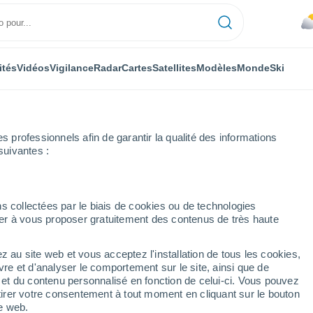
ités
Vidéos
Vigilance
Radar
Cartes
Satellites
Modèles
Monde
Ski
professionnels afin de garantir la qualité des informations
suivantes :
Lake Coleridge
s collectées par le biais de cookies ou de technologies
nuer à vous proposer gratuitement des contenus de très haute
z au site web et vous acceptez l'installation de tous les cookies,
...
vre et d'analyser le comportement sur le site, ainsi que de
é et du contenu personnalisé en fonction de celui-ci. Vous pouvez
Heure par heure
tirer votre consentement à tout moment en cliquant sur le bouton
Pluie faible dans les prochaines
te web.
heures