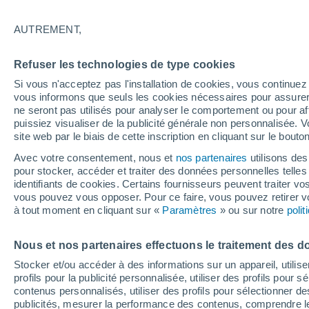
3°
AUTREMENT,
Nord-oues
Refuser les technologies de type cookies
Sensation de 1°
7
-
33 km/
Si vous n'acceptez pas l'installation de cookies, vous continu
vous informons que seuls les cookies nécessaires pour assurer la
ne seront pas utilisés pour analyser le comportement ou pour af
puissiez visualiser de la publicité générale non personnalisée. V
Météo 1 - 7 jours
Heure par heure
Actualité
Carte 
site web par le biais de cette inscription en cliquant sur le bouto
Avec votre consentement, nous et
nos partenaires
utilisons des
pour stocker, accéder et traiter des données personnelles telles 
identifiants de cookies. Certains fournisseurs peuvent traiter vo
Demain
Dimanche
Aujourd´hui
vous pouvez vous opposer. Pour ce faire, vous pouvez retirer
8 Août
9 Août
7 Août
à tout moment en cliquant sur «
Paramètres
» ou sur notre
poli
Nous et nos partenaires effectuons le traitement des d
90%
90%
50%
Stocker et/ou accéder à des informations sur un appareil, utilise
13 mm
5.4 mm
0.2 mm
profils pour la publicité personnalisée, utiliser des profils pour 
11°
/
4°
9°
/
3°
9°
/
1°
contenus personnalisés, utiliser des profils pour sélectionner
publicités, mesurer la performance des contenus, comprendre le