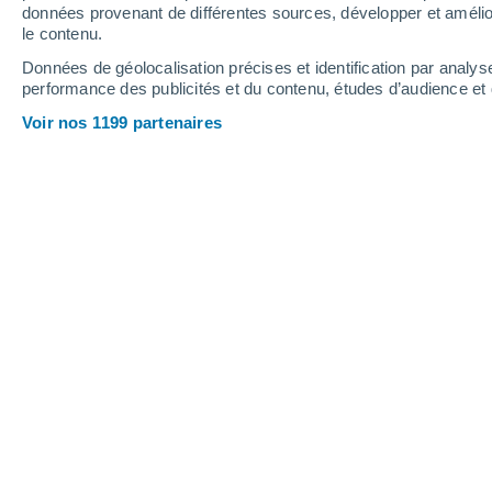
données provenant de différentes sources, développer et amélior
6
-
27
km/h
5
-
25
km/h
6
9
-
40
km/h
le contenu.
Données de géolocalisation précises et identification par analys
performance des publicités et du contenu, études d’audience e
Météo Lake Coleridge aujourd´hui
, 7
Voir nos 1199 partenaires
Ciel variable
3°
08:00
T. ressentie
1°
Ciel variable
5°
09:00
T. ressentie
3°
Pluie faible
30%
5°
10:00
0.1 mm
T. ressentie
4°
Ciel variable
6°
11:00
T. ressentie
5°
Ciel variable
7°
12:00
T. ressentie
6°