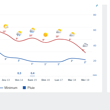
80
60
12°
10°
10°
9°
9°
9°
40
5°
3°
2°
20
2°
2°
1°
1°
1°
0.3
0.4
mm
Jeu
13
Ven
14
Sam
15
Dim
16
Lun
17
Mar
18
Mer
19
Minimum
Pluie