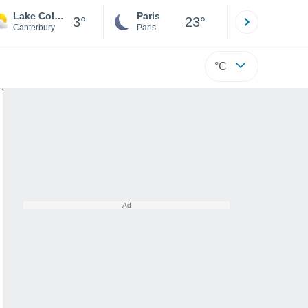
Lake Coleridge
Paris
Montpelli
3°
23°
Canterbury
Paris
Hérault
°C