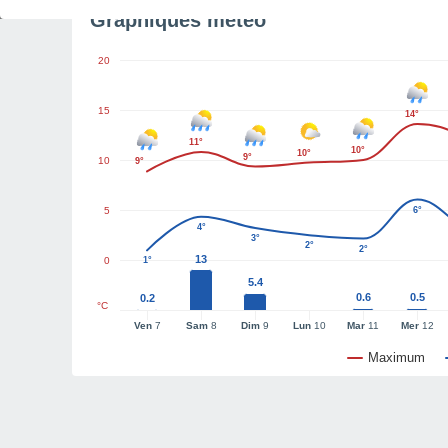
Graphiques météo
20
15
14°
11°
10°
10°
9°
10
9°
5
6°
4°
3°
2°
2°
13
0
1°
5.4
0.6
0.5
0.2
°C
Ven
7
Sam
8
Dim
9
Lun
10
Mar
11
Mer
12
Maximum