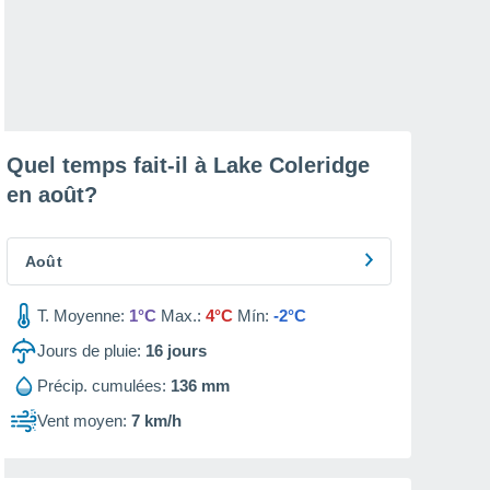
Quel temps fait-il à Lake Coleridge
en
août
?
Août
T. Moyenne:
1°C
Max.:
4°C
Mín:
-2°C
Jours de pluie:
16
jours
Précip. cumulées:
136 mm
Vent moyen:
7 km/h