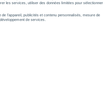
er les services, utiliser des données limitées pour sélectionner
-
25
km/h
8
-
39
km/h
14
-
51
km/h
17
-
60
km/h
e de l’appareil, publicités et contenu personnalisés, mesure de
t développement de services.
 août
Nord-ouest
0 Faible
7
-
33 km/h
FPS:
non
Nord-ouest
0 Faible
9
-
37 km/h
FPS:
non
Nord-ouest
1 Faible
8
-
38 km/h
FPS:
non
Nord-ouest
1 Faible
7
-
36 km/h
FPS:
non
Ouest
1 Faible
8
-
38 km/h
FPS:
non