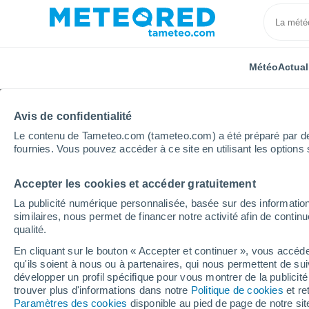
Météo
Actual
Avis de confidentialité
Le contenu de Tameteo.com (tameteo.com) a été préparé par des 
fournies. Vous pouvez accéder à ce site en utilisant les options 
Accepter les cookies et accéder gratuitement
Accueil
Nouvelle-Zélande
Région de Canterbury
La publicité numérique personnalisée, basée sur des information
similaires, nous permet de financer notre activité afin de conti
Météo Lake Coleridge
qualité.
En cliquant sur le bouton « Accepter et continuer », vous accéde
07:35
Vendredi
qu'ils soient à nous ou à partenaires, qui nous permettent de sui
développer un profil spécifique pour vous montrer de la publicit
trouver plus d'informations dans notre
Politique de cookies
et re
Ciel variable
Paramètres des cookies
disponible au pied de page de notre si