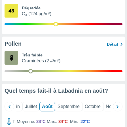
nées
Dégradée
lles sur
48
O₃ (124 µg/m³)
d'un
égitime,
vous
vous
 Pour ce
ous
Pollen
Détail
etirer
Très faible
ement
Graminées (2 #/m³)
 opposer
ement
nées à
ment en
 sur «
res
» ou
Quel temps fait-il à Labadnia en
août
?
e
que de
kies
Mai
Juin
Juillet
Août
Septembre
Octobre
Novembre
ite web.
T. Moyenne:
28°C
Max.:
34°C
Mín:
22°C
t nos