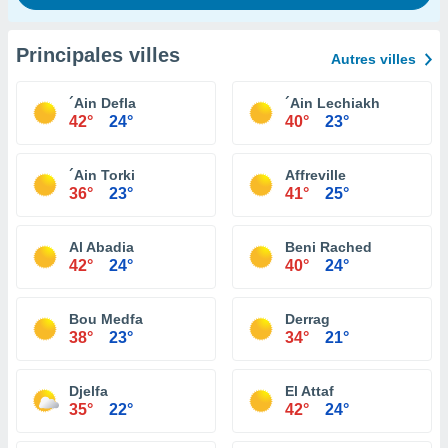
Principales villes
Autres villes
´Ain Defla
´Ain Lechiakh
42°
24°
40°
23°
´Ain Torki
Affreville
36°
23°
41°
25°
Al Abadia
Beni Rached
42°
24°
40°
24°
Bou Medfa
Derrag
38°
23°
34°
21°
Djelfa
El Attaf
35°
22°
42°
24°