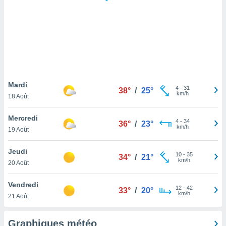
logies
e
s
tez pas
ation de
, vous
z à
à notre
Mardi
4
-
31
38°
/
25°
km/h
18 Août
.com.
 cas,
Mercredi
4
-
34
us
36°
/
23°
km/h
19 Août
ns que
s
Jeudi
10
-
35
34°
/
21°
ires
km/h
20 Août
urer la
on sur le
Vendredi
12
-
42
 seront
33°
/
20°
km/h
21 Août
, et que
ies ne
as
Graphiques météo