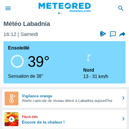
Météo Labadnia
e
ntialité
16:12
Samedi
...
enu de
o.com
Ensoleillé
o.com) a
39°
aré par
onnels
Nord
arantir
Sensation de 38°
13
31 km/h
té des
ions
. Vous
accéder
Vigilance orange
e en
Alerte canicule de niveau élevé à Labadnia aujourd’hui
 les
s :
Flash info
Encore de la chaleur !
r les