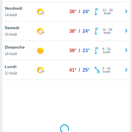
lisé en
Vendredi
 de
12
-
33
38°
/
24°
km/h
14 Août
. Vous
rouver
Samedi
11
-
34
38°
/
24°
ations
km/h
15 Août
re
que de
Dimanche
kies
8
-
31
39°
/
23°
km/h
16 Août
r votre
ement à
ment en
Lundi
6
-
41
41°
/
25°
sur le
km/h
17 Août
res des
kies
le au
page de
te web.
MENT,
 les