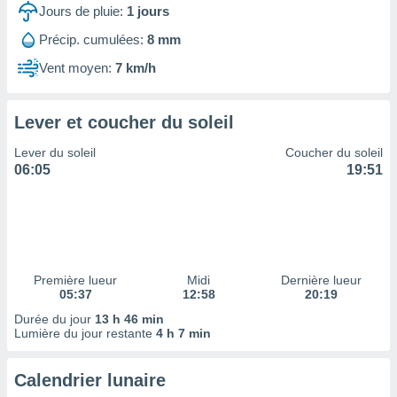
ires
Jours de pluie:
1
jours
ons le
ent des
Précip. cumulées:
8 mm
es
Vent moyen:
7 km/h
 :
et/ou
 à des
Lever et coucher du soleil
ions sur
eil,
Lever du soleil
Coucher du soleil
des
06:05
19:51
limitées
nner la
, créer
ils pour
ité
lisée,
Première lueur
Midi
Dernière lueur
05:37
12:58
20:19
des
our
Durée du jour
13 h 46 min
nner des
Lumière du jour restante
4 h 7 min
és
lisées,
Calendrier lunaire
s profils
enus