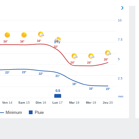
10
7.5
34°
34°
34°
32°
5
26°
24°
24°
23°
23°
22°
21°
2.5
18°
16°
15°
0.5
mm
Ven
14
Sam
15
Dim
16
Lun
17
Mar
18
Mer
19
Jeu
20
Minimum
Pluie