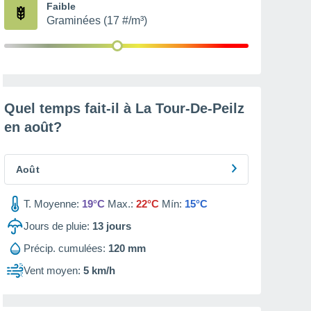
Faible
Graminées (17 #/m³)
Quel temps fait-il à La Tour-De-Peilz
en
août
?
Août
T. Moyenne:
19°C
Max.:
22°C
Mín:
15°C
Jours de pluie:
13
jours
Précip. cumulées:
120 mm
Vent moyen:
5 km/h