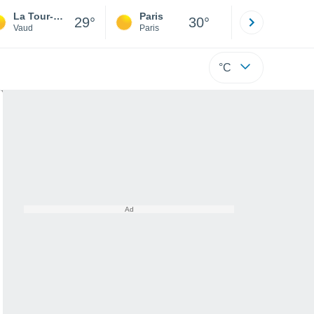
La Tour-De-Peilz
Paris
Montpelli
29°
30°
Vaud
Paris
Hérault
°C