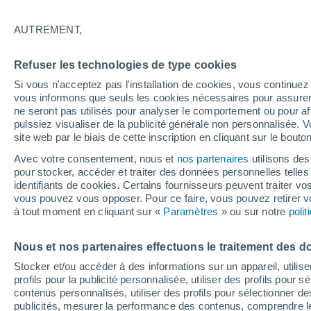
29°
AUTREMENT,
Sud-oues
Refuser les technologies de type cookies
Sensation de 29°
3
-
15 km/
Si vous n'acceptez pas l'installation de cookies, vous continu
vous informons que seuls les cookies nécessaires pour assurer la
ne seront pas utilisés pour analyser le comportement ou pour af
puissiez visualiser de la publicité générale non personnalisée. V
Flash info
site web par le biais de cette inscription en cliquant sur le bouto
Encore de la chaleur !
Avec votre consentement, nous et
nos partenaires
utilisons des
pour stocker, accéder et traiter des données personnelles telles 
Météo 1 - 7 jours
Heure par heure
Actualité
Carte
identifiants de cookies. Certains fournisseurs peuvent traiter vo
vous pouvez vous opposer. Pour ce faire, vous pouvez retirer
à tout moment en cliquant sur «
Paramètres
» ou sur notre
poli
Demain
Lundi
Aujourd´hui
Nous et nos partenaires effectuons le traitement des d
9 Août
10 Août
8 Août
Stocker et/ou accéder à des informations sur un appareil, utilise
profils pour la publicité personnalisée, utiliser des profils pour 
contenus personnalisés, utiliser des profils pour sélectionner
publicités, mesurer la performance des contenus, comprendre le
50%