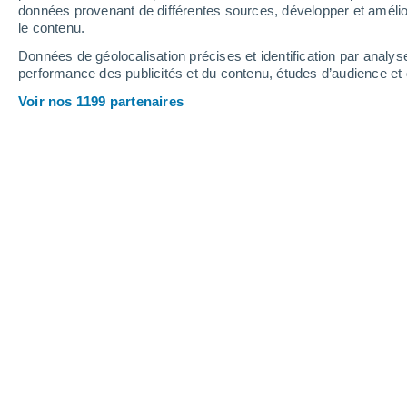
0.9 mm
données provenant de différentes sources, développer et amélior
le contenu.
32°
/
21°
31°
/
21°
30°
/
20°
Données de géolocalisation précises et identification par analys
performance des publicités et du contenu, études d’audience e
12
-
35
km/h
7
-
27
km/h
6
6
-
23
km/h
Voir nos 1199 partenaires
Météo La Tour-De-Peilz aujourd´hui
, 
Ensoleillé
30°
17:00
T. ressentie
29°
Ensoleillé
30°
18:00
T. ressentie
29°
Ensoleillé
29°
19:00
T. ressentie
29°
Ensoleillé
28°
20:00
T. ressentie
29°