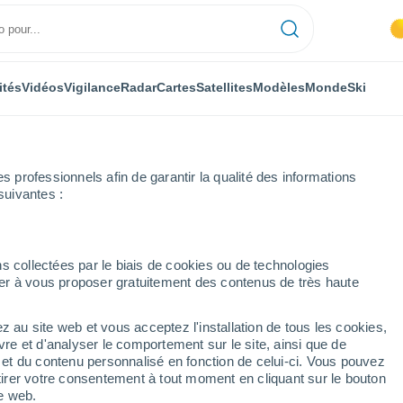
ités
Vidéos
Vigilance
Radar
Cartes
Satellites
Modèles
Monde
Ski
professionnels afin de garantir la qualité des informations
suivantes :
s collectées par le biais de cookies ou de technologies
nuer à vous proposer gratuitement des contenus de très haute
z au site web et vous acceptez l'installation de tous les cookies,
...
vre et d'analyser le comportement sur le site, ainsi que de
é et du contenu personnalisé en fonction de celui-ci. Vous pouvez
Heure par heure
tirer votre consentement à tout moment en cliquant sur le bouton
Intervalles nuageux dans les
te web.
prochaines heures