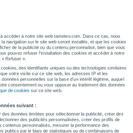
t
h
ez à accéder à notre site web tameteo.com. Dans ce cas, nous
 navigation sur le site web seront installés, et que les cookies
ficher de la publicité ou du contenu personnalisé, bien que vous
ous pouvez refuser l'installation des cookies et accéder à notre
n « Refuser ».
 cookies, des identifiants uniques ou des technologies similaires
que votre visite sur ce site web, les adresses IP et les
 de couverture nuageuse
Radar de pluie
Satellites
Modèles
s données personnelles sur la base d'un intérêt légitime, auquel
 votre consentement ou vous opposer au traitement des données
tique de cookies
sur ce site web.
Mardi
Mercredi
Jeudi
Vendredi
onnées suivant :
11 Août
12 Août
13 Août
14 Août
r des données limitées pour sélectionner la publicité, créer des
sélectionner des publicités personnalisées, créer des profils de
 des contenus personnalisés, mesurer la performance des
s publics par le biais de statistiques ou de combinaisons de