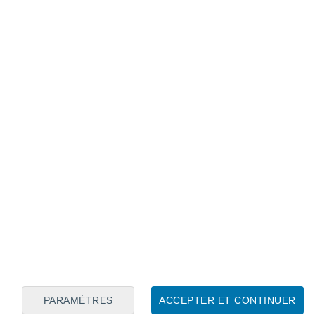
Calendrier lunaire
Lun
Mar
Mer
Jeu
Ven
Sam
Dim
8
9
10
11
12
13
14
15
16
17
18
19
20
21
PARAMÈTRES
ACCEPTER ET CONTINUER