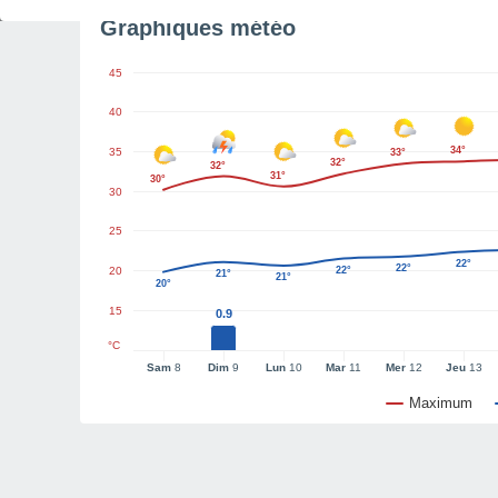
Graphiques météo
45
40
34°
35
33°
32°
32°
31°
30°
30
25
22°
22°
20
22°
21°
21°
20°
15
0.9
°C
Sam
8
Dim
9
Lun
10
Mar
11
Mer
12
Jeu
13
Maximum