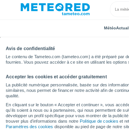
Météo
Actual
Avis de confidentialité
Le contenu de Tameteo.com (tameteo.com) a été préparé par des 
fournies. Vous pouvez accéder à ce site en utilisant les options 
Accepter les cookies et accéder gratuitement
Accueil
Suisse
Vaud
La Tour-De-Peilz
La publicité numérique personnalisée, basée sur des information
similaires, nous permet de financer notre activité afin de conti
Météo La Tour-De-Peilz
qualité.
En cliquant sur le bouton « Accepter et continuer », vous accéde
18:58
Samedi
qu'ils soient à nous ou à partenaires, qui nous permettent de sui
développer un profil spécifique pour vous montrer de la publicit
trouver plus d'informations dans notre
Politique de cookies
et re
Ensoleillé
Paramètres des cookies
disponible au pied de page de notre si