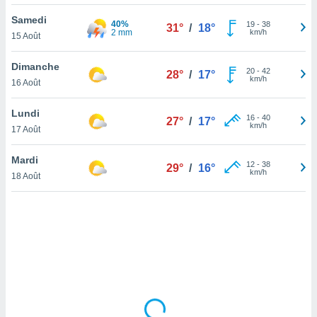
lisé en
Samedi
 de
40%
19
-
38
31°
/
18°
2 mm
km/h
15 Août
. Vous
rouver
Dimanche
20
-
42
28°
/
17°
ations
km/h
16 Août
re
que de
Lundi
kies
16
-
40
27°
/
17°
km/h
17 Août
r votre
ement à
ment en
Mardi
12
-
38
29°
/
16°
sur le
km/h
18 Août
res des
kies
le au
page de
te web.
MENT,
 les