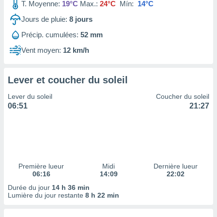
ires
T. Moyenne:
19°C
Max.:
24°C
Mín:
14°C
ons le
Jours de pluie:
8
jours
ent des
es
Précip. cumulées:
52 mm
 :
Vent moyen:
12 km/h
et/ou
 à des
ions sur
eil,
Lever et coucher du soleil
des
Lever du soleil
Coucher du soleil
limitées
06:51
21:27
nner la
, créer
ils pour
ité
lisée,
des
Première lueur
Midi
Dernière lueur
our
06:16
14:09
22:02
nner des
Durée du jour
14 h 36 min
és
Lumière du jour restante
8 h 22 min
lisées,
s profils
enus