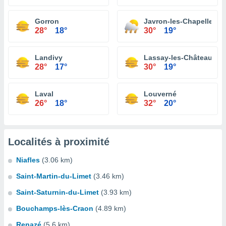
Gorron
Javron-les-Chapelles
28°
18°
30°
19°
Landivy
Lassay-les-Châteaux
28°
17°
30°
19°
Laval
Louverné
26°
18°
32°
20°
Localités à proximité
Niafles
(3.06 km)
Saint-Martin-du-Limet
(3.46 km)
Saint-Saturnin-du-Limet
(3.93 km)
Bouchamps-lès-Craon
(4.89 km)
Renazé
(5.6 km)