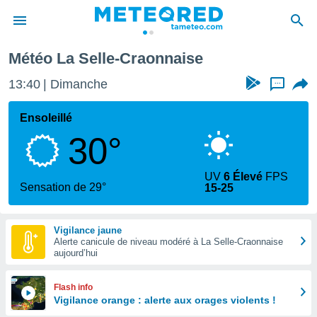
elle-Craonnaise
Météo La Selle-Craonnaise
e
ntialité
13:40
Dimanche
...
enu de
o.com
Ensoleillé
o.com) a
30°
aré par
onnels
UV
6 Élevé
FPS
arantir
Sensation de 29°
15-25
té des
ions
. Vous
Vigilance jaune
accéder
Alerte canicule de niveau modéré à La Selle-Craonnaise
e en
aujourd’hui
 les
s :
Flash info
Vigilance orange : alerte aux orages violents !
r les