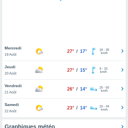
logies
e
s
tez pas
ation de
, vous
z à
à notre
Mercredi
18
-
35
27°
/
17°
km/h
19 Août
.com.
 cas,
Jeudi
9
-
33
us
27°
/
15°
km/h
20 Août
ns que
s
Vendredi
25
-
50
26°
/
14°
ires
km/h
21 Août
urer la
on sur le
Samedi
20
-
44
 seront
23°
/
14°
km/h
22 Août
, et que
ies ne
as
Graphiques météo