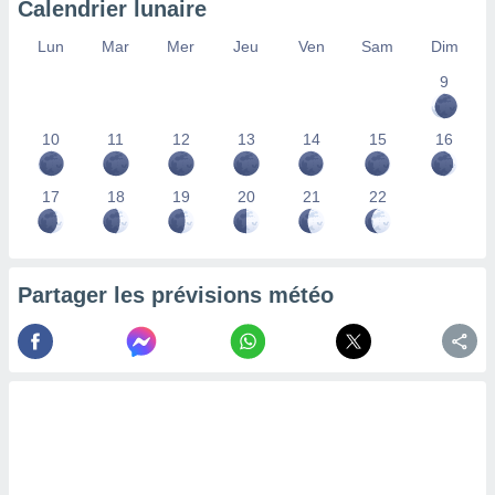
Calendrier lunaire
lisés,
des
Lun
Mar
Mer
Jeu
Ven
Sam
Dim
our
9
nner des
s
lisés,
10
11
12
13
14
15
16
la
ance des
s,
17
18
19
20
21
22
la
ance des
s,
dre les
Partager les prévisions météo
par le
ques ou
inaisons
ées
nt de
tes
,
er et
r les