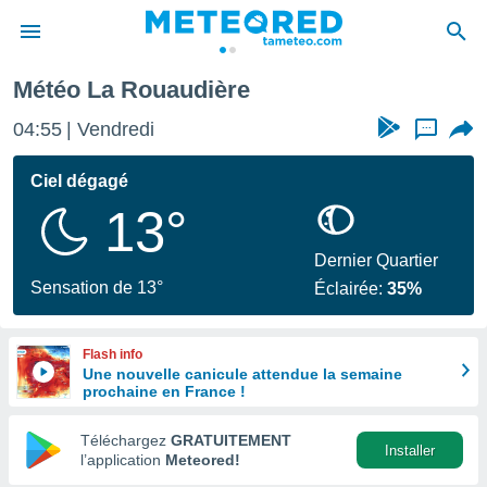
ouaudière
Météo La Rouaudière
e
ntialité
04:55
Vendredi
...
enu de
o.com
Ciel dégagé
o.com) a
13°
aré par
onnels
Dernier Quartier
arantir
Sensation de 13°
Éclairée:
35%
té des
ions
. Vous
Flash info
accéder
Une nouvelle canicule attendue la semaine
e en
prochaine en France !
 les
Téléchargez
GRATUITEMENT
s :
Installer
l’application
Meteored!
r les