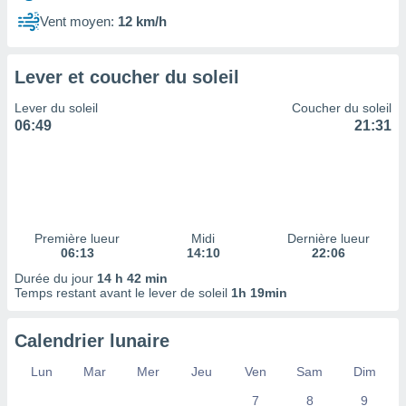
ires
ons le
Vent moyen:
12 km/h
ent des
es
 :
Lever et coucher du soleil
et/ou
Lever du soleil
Coucher du soleil
 à des
06:49
21:31
ions sur
eil,
des
limitées
nner la
, créer
Première lueur
Midi
Dernière lueur
ils pour
06:13
14:10
22:06
ité
Durée du jour
14 h 42 min
lisée,
Temps restant avant le lever de soleil
1h 19min
des
our
nner des
Calendrier lunaire
és
lisées,
Lun
Mar
Mer
Jeu
Ven
Sam
Dim
s profils
7
8
9
enus