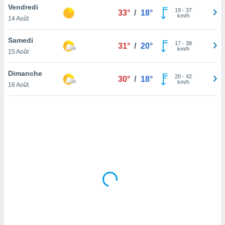
Vendredi
lisé en
19
-
37
33°
/
18°
km/h
 de
14 Août
. Vous
rouver
Samedi
17
-
38
31°
/
20°
km/h
15 Août
ations
re
Dimanche
que de
20
-
42
30°
/
18°
km/h
kies
16 Août
r votre
ement à
ment en
sur le
res des
kies
le au
page de
te web.
MENT,
 les