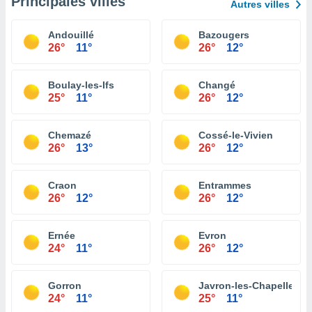
Principales villes
Autres villes
Andouillé
Bazougers
26°
11°
26°
12°
Boulay-les-Ifs
Changé
25°
11°
26°
12°
Chemazé
Cossé-le-Vivien
26°
13°
26°
12°
Craon
Entrammes
26°
12°
26°
12°
Ernée
Evron
24°
11°
26°
12°
Gorron
Javron-les-Chapelles
24°
11°
25°
11°