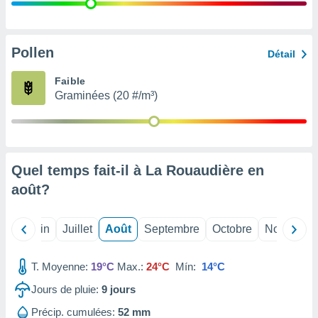
nées
lles sur
d'un
égitime,
Pollen
Détail
vous
vous
Faible
 Pour ce
Graminées (20 #/m³)
ous
etirer
ement
 opposer
Quel temps fait-il à La Rouaudière en
ement
nées à
août
?
ment en
 sur «
res
» ou
Mai
Juin
Juillet
Août
Septembre
Octobre
Novembre
e
que de
kies
T. Moyenne:
19°C
Max.:
24°C
Mín:
14°C
ite web.
Jours de pluie:
9
jours
t nos
Précip. cumulées:
52 mm