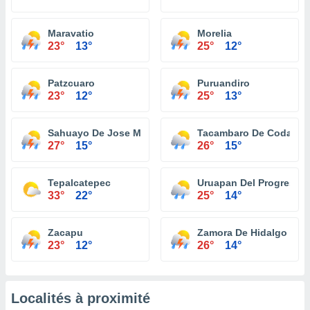
Maravatio
Morelia
23°
13°
25°
12°
Patzcuaro
Puruandiro
23°
12°
25°
13°
Sahuayo De Jose Maria Morelos
Tacambaro De Codallos
27°
15°
26°
15°
Tepalcatepec
Uruapan Del Progreso
33°
22°
25°
14°
Zacapu
Zamora De Hidalgo
23°
12°
26°
14°
Localités à proximité