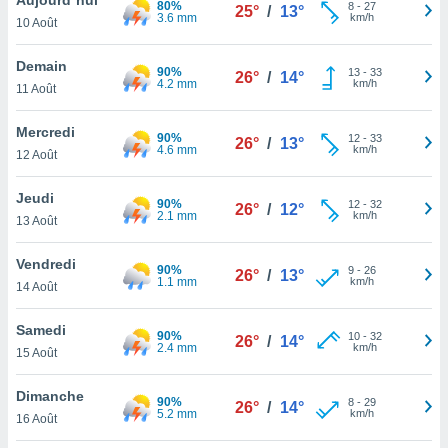
80%
n «
8
-
27
25°
/
13°
3.6 mm
km/h
10 Août
 et
r »,
cédez au
Demain
90%
13
-
33
26°
/
14°
 et vous
4.2 mm
km/h
11 Août
z
ation de
Mercredi
90%
12
-
33
26°
/
13°
4.6 mm
km/h
12 Août
qu'ils
 nous ou
aires,
Jeudi
90%
12
-
32
26°
/
12°
2.1 mm
km/h
13 Août
nt de
t
Vendredi
90%
9
-
26
er le
26°
/
13°
1.1 mm
km/h
14 Août
ement
te, ainsi
Samedi
90%
10
-
32
26°
/
14°
2.4 mm
km/h
per un
15 Août
écifique
us
Dimanche
90%
8
-
29
de la
26°
/
14°
5.2 mm
km/h
16 Août
 et du