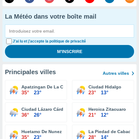
La Météo dans votre boîte mail
J'ai lu et j'accepte la politique de privacité
Principales villes
Autres villes
Apatzingan De La Constitucion
Ciudad Hidalgo
35°
23°
23°
13°
Ciudad Lázaro Cárdenas
Heroica Zitacuaro
36°
26°
21°
12°
Huetamo De Nunez
La Piedad de Cabadas
35°
23°
28°
14°