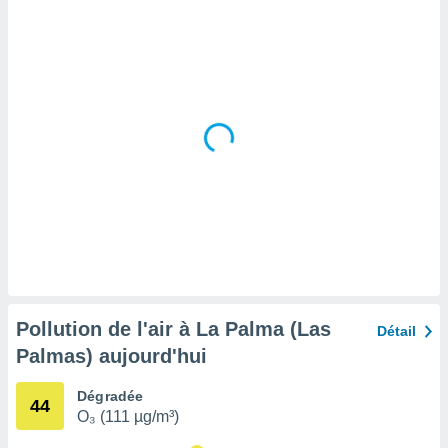
tre
ement,
enaires
s des
 des
nts
 ou des
gies
es pour
 accéder
r des
lles
ue votre
r ce site
Pollution de l'air à La Palma (Las
Détail
 IP et
Palmas) aujourd'hui
ifiants
es.
Dégradée
44
O₃ (111 µg/m³)
eurs
traiter