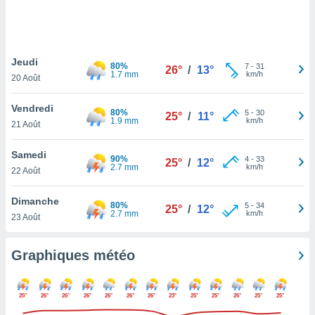
logies
e
s
Jeudi
tez pas
80%
7
-
31
26°
/
13°
1.7 mm
km/h
ation de
20 Août
, vous
z à
Vendredi
80%
5
-
30
25°
/
11°
à notre
1.9 mm
km/h
21 Août
.com.
Samedi
 cas,
90%
4
-
33
25°
/
12°
2.7 mm
km/h
us
22 Août
ns que
s
Dimanche
80%
5
-
34
25°
/
12°
2.7 mm
km/h
23 Août
ires
urer la
on sur le
Graphiques météo
 seront
, et que
ies ne
25°
26°
26°
26°
26°
26°
26°
23°
25°
25°
26°
25°
25°
as