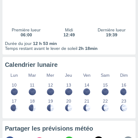
ires
ons le
ent des
es
 :
Première lueur
Midi
Dernière lueur
et/ou
06:00
12:49
19:39
 à des
Durée du jour
12 h 53 min
ions sur
Temps restant avant le lever de soleil
2h 18min
eil,
des
limitées
Calendrier lunaire
nner la
Lun
Mar
Mer
Jeu
Ven
Sam
Dim
, créer
ils pour
10
11
12
13
14
15
16
ité
lisée,
17
18
19
20
21
22
23
des
our
nner des
és
lisées,
Partager les prévisions météo
s profils
enus