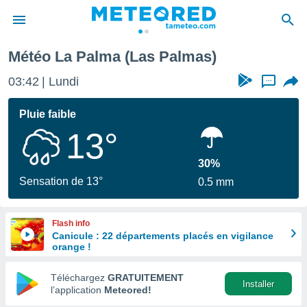
Météo La Palma (Las Palmas)
e
ntialité
03:42
Lundi
...
enu de
o.com
Pluie faible
o.com) a
13°
aré par
onnels
30%
arantir
Sensation de 13°
0.5 mm
té des
ions
. Vous
Flash info
accéder
Canicule : 22 départements placés en vigilance
e en
orange !
 les
Téléchargez
GRATUITEMENT
s :
Installer
l’application
Meteored!
r les