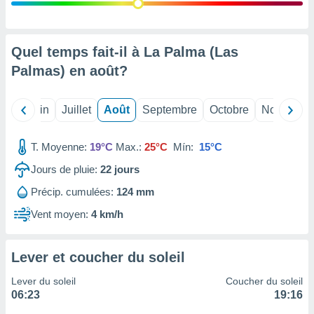
nées
lles sur
d'un
égitime,
Quel temps fait-il à La Palma (Las
vous
Palmas) en
août
?
vous
 Pour ce
ous
Mai
Juin
Juillet
Août
Septembre
Octobre
Novembre
etirer
ement
T. Moyenne:
19°C
Max.:
25°C
Mín:
15°C
 opposer
ement
Jours de pluie:
22
jours
nées à
Précip. cumulées:
124 mm
ment en
 sur «
Vent moyen:
4 km/h
res
» ou
e
que de
Lever et coucher du soleil
kies
ite web.
Lever du soleil
Coucher du soleil
06:23
19:16
t nos