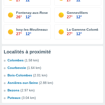
27°
12°
27°
12°
Fontenay-aux-Roses
Gennevilliers
26°
12°
27°
12°
Issy-les-Moulineaux
La Garenne-Colombes
27°
12°
27°
12°
Localités à proximité
Colombes
(1.58 km)
Courbevoie
(1.64 km)
Bois-Colombes
(2.01 km)
Asnières-sur-Seine
(2.88 km)
Bezons
(2.97 km)
Puteaux
(3.04 km)