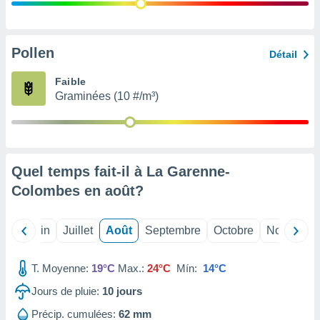
nées
lles sur
d'un
égitime,
Pollen
Détail
vous
vous
Faible
 Pour ce
Graminées (10 #/m³)
ous
etirer
ement
 opposer
Quel temps fait-il à La Garenne-
ement
nées à
Colombes en
août
?
ment en
 sur «
res
» ou
Mai
Juin
Juillet
Août
Septembre
Octobre
Novembre
e
que de
kies
T. Moyenne:
19°C
Max.:
24°C
Mín:
14°C
ite web.
Jours de pluie:
10
jours
t nos
Précip. cumulées:
62 mm