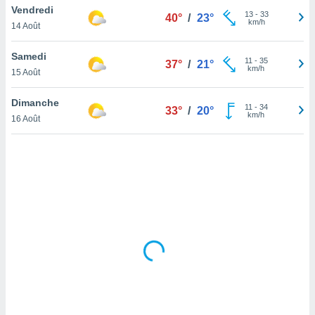
Vendredi
lisé en
13
-
33
40°
/
23°
km/h
 de
14 Août
. Vous
rouver
Samedi
11
-
35
37°
/
21°
km/h
15 Août
ations
re
Dimanche
que de
11
-
34
33°
/
20°
km/h
kies
16 Août
r votre
ement à
ment en
sur le
res des
kies
le au
page de
te web.
MENT,
 les