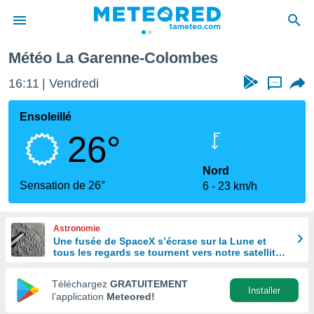
es
Météo La Garenne-Colombes
e
ntialité
16:11
Vendredi
...
enu de
o.com
Ensoleillé
o.com) a
26°
aré par
onnels
Nord
arantir
Sensation de 26°
6
23 km/h
té des
ions
. Vous
Astronomie
accéder
Une fusée de SpaceX s’écrase sur la Lune et
e en
tous les regards se tournent vers notre satellite à
 les
la recherche du cratère
Téléchargez
GRATUITEMENT
s :
Installer
l’application
Meteored!
r les