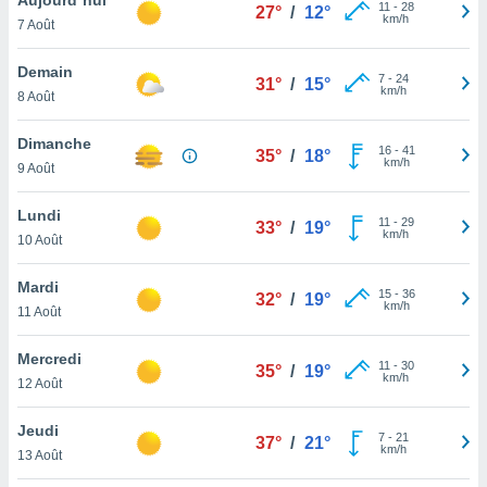
n «
11
-
28
27°
/
12°
km/h
7 Août
 et
r »,
cédez au
Demain
7
-
24
31°
/
15°
 et vous
km/h
8 Août
z
ation de
Dimanche
16
-
41
35°
/
18°
km/h
9 Août
qu'ils
 nous ou
aires,
Lundi
11
-
29
33°
/
19°
km/h
10 Août
nt de
t
Mardi
15
-
36
er le
32°
/
19°
km/h
11 Août
ement
te, ainsi
Mercredi
11
-
30
35°
/
19°
km/h
per un
12 Août
écifique
us
Jeudi
7
-
21
de la
37°
/
21°
km/h
13 Août
 et du