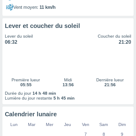
ires
ons le
Vent moyen:
11 km/h
ent des
es
 :
Lever et coucher du soleil
et/ou
Lever du soleil
Coucher du soleil
 à des
06:32
21:20
ions sur
eil,
des
limitées
nner la
, créer
Première lueur
Midi
Dernière lueur
ils pour
05:55
13:56
21:56
ité
Durée du jour
14 h 48 min
lisée,
Lumière du jour restante
5 h 45 min
des
our
nner des
Calendrier lunaire
és
lisées,
Lun
Mar
Mer
Jeu
Ven
Sam
Dim
s profils
7
8
9
enus