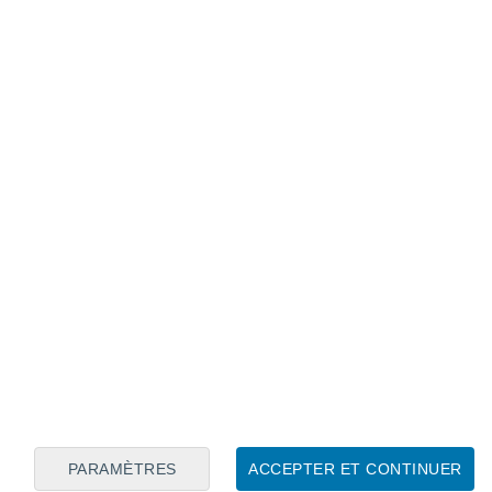
Calendrier lunaire
Lun
Mar
Mer
Jeu
Ven
Sam
Dim
7
8
9
10
11
12
13
14
15
16
17
18
19
20
PARAMÈTRES
ACCEPTER ET CONTINUER