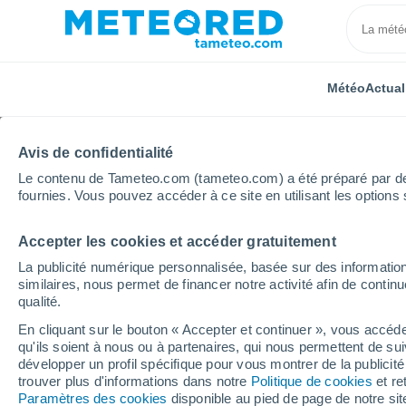
Météo
Actual
Avis de confidentialité
Le contenu de Tameteo.com (tameteo.com) a été préparé par des 
fournies. Vous pouvez accéder à ce site en utilisant les options 
Accepter les cookies et accéder gratuitement
Accueil
Nouvelle-Aquitaine
Département de la Corr
La publicité numérique personnalisée, basée sur des information
similaires, nous permet de financer notre activité afin de conti
Météo La Chapelle-aux
qualité.
En cliquant sur le bouton « Accepter et continuer », vous accéde
01:50
Vendredi
qu'ils soient à nous ou à partenaires, qui nous permettent de sui
développer un profil spécifique pour vous montrer de la publicit
trouver plus d'informations dans notre
Politique de cookies
et re
Ciel dégagé
Paramètres des cookies
disponible au pied de page de notre si