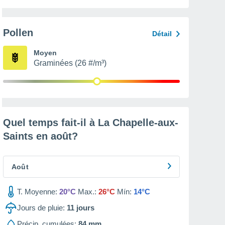
Pollen
Détail
Moyen
Graminées (26 #/m³)
Quel temps fait-il à La Chapelle-aux-
Saints en
août
?
Août
T. Moyenne:
20°C
Max.:
26°C
Mín:
14°C
Jours de pluie:
11
jours
Précip. cumulées:
84 mm