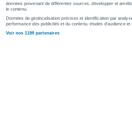
0.3 mm
données provenant de différentes sources, développer et amélior
le contenu.
35°
/
15°
35°
/
19°
31°
/
14°
Données de géolocalisation précises et identification par analys
performance des publicités et du contenu, études d’audience e
11
-
22
km/h
15
-
39
km/h
10
8
-
21
km/h
Voir nos 1199 partenaires
Météo La Chapelle-aux-Saints aujour
Ciel dégagé
18°
02:00
T. ressentie
18°
Ciel dégagé
17°
03:00
T. ressentie
17°
Ciel dégagé
16°
05:00
T. ressentie
16°
Ensoleillé
16°
08:00
T. ressentie
16°