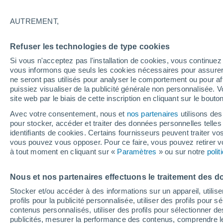
18°
AUTREMENT,
Dernier Qu
Refuser les technologies de type cookies
Éclairée:
3
Sensation de 18°
Si vous n'acceptez pas l'installation de cookies, vous continu
vous informons que seuls les cookies nécessaires pour assurer la
ne seront pas utilisés pour analyser le comportement ou pour af
puissiez visualiser de la publicité générale non personnalisée. V
Flash info
site web par le biais de cette inscription en cliquant sur le bouto
Une nouvelle canicule attendue la semaine
prochaine en France !
Avec votre consentement, nous et
nos partenaires
utilisons des
pour stocker, accéder et traiter des données personnelles telles 
Météo 1 - 7 jours
Heure par heure
Actualité
Carte 
identifiants de cookies. Certains fournisseurs peuvent traiter vo
vous pouvez vous opposer. Pour ce faire, vous pouvez retirer
à tout moment en cliquant sur «
Paramètres
» ou sur notre
poli
Demain
Dimanche
Aujourd´hui
Nous et nos partenaires effectuons le traitement des d
8 Août
9 Août
7 Août
Stocker et/ou accéder à des informations sur un appareil, utilise
profils pour la publicité personnalisée, utiliser des profils pour 
contenus personnalisés, utiliser des profils pour sélectionner
publicités, mesurer la performance des contenus, comprendre le
60%