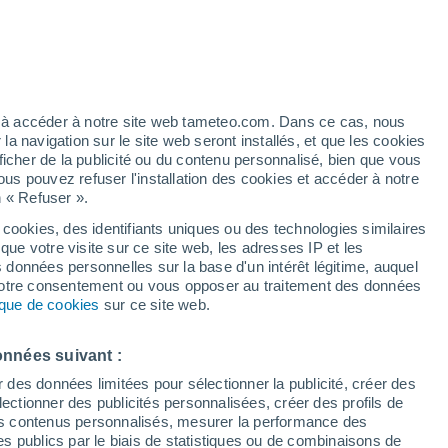
artier
5%
ez à accéder à notre site web tameteo.com. Dans ce cas, nous
 navigation sur le site web seront installés, et que les cookies
ficher de la publicité ou du contenu personnalisé, bien que vous
ous pouvez refuser l'installation des cookies et accéder à notre
n « Refuser ».
 cookies, des identifiants uniques ou des technologies similaires
que votre visite sur ce site web, les adresses IP et les
des températures
Radar de pluie
Satellites
Modèles
s données personnelles sur la base d'un intérêt légitime, auquel
 votre consentement ou vous opposer au traitement des données
tique de cookies
sur ce site web.
Lundi
Mardi
Mercredi
Jeudi
onnées suivant :
10 Août
11 Août
12 Août
13 Août
r des données limitées pour sélectionner la publicité, créer des
sélectionner des publicités personnalisées, créer des profils de
 des contenus personnalisés, mesurer la performance des
s publics par le biais de statistiques ou de combinaisons de
60%