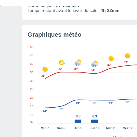
Durée du jour
14 h 26 min
Temps restant avant le lever de soleil
4h 22min
Graphiques météo
50
45
39°
40
37°
35°
35°
34°
35
31°
30
25
20
19°
19°
19°
19°
15
15°
14°
10
0.3
0.3
°C
Ven
7
Sam
8
Dim
9
Lun
10
Mar
11
Mer
12