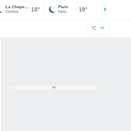
La Chapelle-aux-Saints
Paris
Montpelli
18°
18°
Corrèze
Paris
Hérault
°C