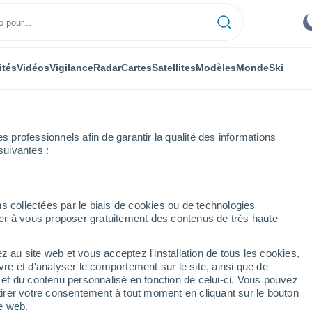
ités
Vidéos
Vigilance
Radar
Cartes
Satellites
Modèles
Monde
Ski
professionnels afin de garantir la qualité des informations
suivantes :
èze
La Chapelle-aux-Saints
s collectées par le biais de cookies ou de technologies
nuer à vous proposer gratuitement des contenus de très haute
-Saints
z au site web et vous acceptez l'installation de tous les cookies,
...
vre et d'analyser le comportement sur le site, ainsi que de
é et du contenu personnalisé en fonction de celui-ci. Vous pouvez
Heure par heure
tirer votre consentement à tout moment en cliquant sur le bouton
Ciel dégagé dans les prochaines
te web.
heures