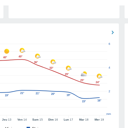
6
40°
40°
36°
4
33°
29°
25°
24°
2
21°
21°
20°
19°
19°
16°
15°
mm
Jeu
13
Ven
14
Sam
15
Dim
16
Lun
17
Mar
18
Mer
19