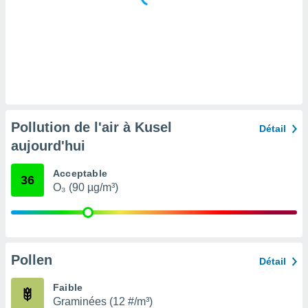
tre
ement,
enaires
s des
 des
nts
 ou des
gies
Pollution de l'air à Kusel
Détail
es pour
aujourd'hui
 accéder
r des
Acceptable
36
lles
O₃ (90 µg/m³)
ue votre
r ce site
 IP et
ifiants
Pollen
Détail
es.
Faible
eurs
Graminées (12 #/m³)
traiter