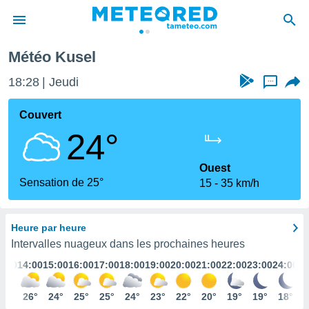
Météo Kusel
e
ntialité
18:28
Jeudi
...
enu de
o.com
Couvert
o.com) a
24°
aré par
onnels
Ouest
arantir
Sensation de 25°
15
35 km/h
té des
ions
. Vous
Heure par heure
accéder
e en
Intervalles nuageux dans les prochaines heures
 les
3:00
14:00
15:00
16:00
17:00
18:00
19:00
20:00
21:00
22:00
23:00
24:00
s :
25°
26°
24°
25°
25°
24°
23°
22°
20°
19°
19°
18°
r les