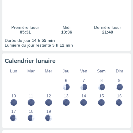
ires
ons le
ent des
es
 :
Première lueur
Midi
Dernière lueur
et/ou
05:31
13:36
21:40
 à des
Durée du jour
14 h 55 min
ions sur
Lumière du jour restante
3 h 12 min
eil,
des
limitées
Calendrier lunaire
nner la
Lun
Mar
Mer
Jeu
Ven
Sam
Dim
, créer
6
7
8
9
ils pour
ité
lisée,
10
11
12
13
14
15
16
des
our
nner des
17
18
19
és
lisées,
s profils
enus