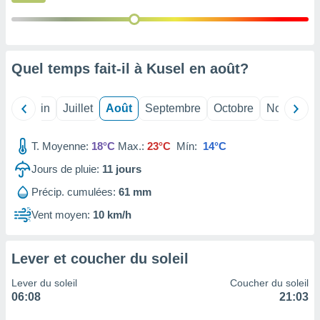
nées
lles sur
d'un
égitime,
vous
Quel temps fait-il à Kusel en
août
?
vous
 Pour ce
ous
Mai
Juin
Juillet
Août
Septembre
Octobre
Novembre
etirer
ement
T. Moyenne:
18°C
Max.:
23°C
Mín:
14°C
 opposer
Jours de pluie:
11
jours
ement
nées à
Précip. cumulées:
61 mm
ment en
 sur «
Vent moyen:
10 km/h
res
» ou
e
que de
Lever et coucher du soleil
kies
ite web.
Lever du soleil
Coucher du soleil
06:08
21:03
t nos