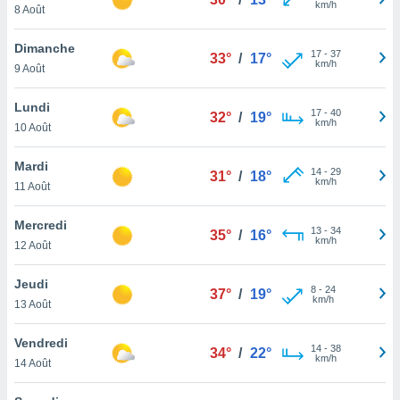
km/h
n «
8 Août
 et
r »,
Dimanche
17
-
37
cédez au
33°
/
17°
km/h
9 Août
 et vous
z
Lundi
ation de
17
-
40
32°
/
19°
km/h
10 Août
qu'ils
 nous ou
Mardi
14
-
29
31°
/
18°
aires,
km/h
11 Août
nt de
Mercredi
t
13
-
34
35°
/
16°
km/h
er le
12 Août
ement
te, ainsi
Jeudi
8
-
24
37°
/
19°
km/h
13 Août
per un
écifique
Vendredi
us
14
-
38
34°
/
22°
km/h
de la
14 Août
 et du