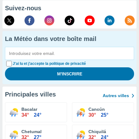
Suivez-nous
La Météo dans votre boîte mail
J'ai lu et j'accepte la politique de privacité
Principales villes
Autres villes
Bacalar
Cancún
34°
24°
30°
25°
Chetumal
Chiquilá
32°
27°
32°
24°