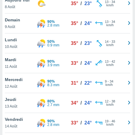
n «
13
-
34
35°
/
23°
km/h
8 Août
 et
r »,
cédez au
Demain
90%
13
-
34
35°
/
24°
 et vous
2.8 mm
km/h
9 Août
z
ation de
Lundi
50%
14
-
33
35°
/
23°
0.9 mm
km/h
10 Août
qu'ils
 nous ou
aires,
Mardi
90%
13
-
42
33°
/
24°
3.9 mm
km/h
11 Août
nt de
t
Mercredi
90%
9
-
34
er le
31°
/
22°
8.3 mm
km/h
12 Août
ement
te, ainsi
Jeudi
80%
12
-
38
34°
/
24°
2.7 mm
km/h
per un
13 Août
écifique
us
Vendredi
90%
19
-
46
de la
33°
/
24°
2.8 mm
km/h
14 Août
 et du