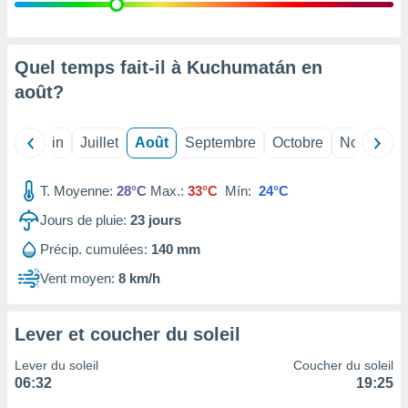
nées
lles sur
d'un
égitime,
Quel temps fait-il à Kuchumatán en
vous
août
?
vous
 Pour ce
ous
Mai
Juin
Juillet
Août
Septembre
Octobre
Novembre
etirer
ement
T. Moyenne:
28°C
Max.:
33°C
Mín:
24°C
 opposer
ement
Jours de pluie:
23
jours
nées à
Précip. cumulées:
140 mm
ment en
 sur «
Vent moyen:
8 km/h
res
» ou
e
que de
Lever et coucher du soleil
kies
ite web.
Lever du soleil
Coucher du soleil
06:32
19:25
t nos