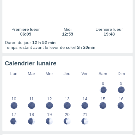
ires
ons le
ent des
es
 :
Première lueur
Midi
Dernière lueur
et/ou
06:09
12:59
19:48
 à des
Durée du jour
12 h 52 min
ions sur
Temps restant avant le lever de soleil
5h 20min
eil,
des
limitées
Calendrier lunaire
nner la
Lun
Mar
Mer
Jeu
Ven
Sam
Dim
, créer
ils pour
8
9
ité
lisée,
10
11
12
13
14
15
16
des
our
nner des
17
18
19
20
21
és
lisées,
s profils
enus