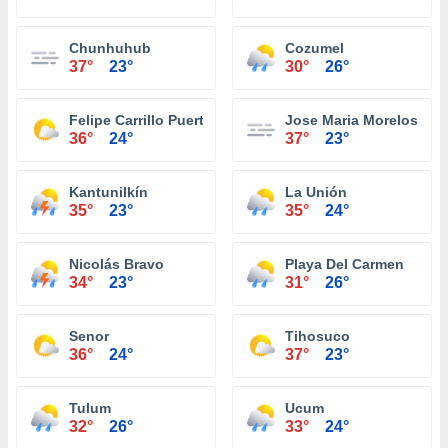
Chunhuhub
Cozumel
37°
23°
30°
26°
Felipe Carrillo Puerto
Jose Maria Morelos
36°
24°
37°
23°
Kantunilkín
La Unión
35°
23°
35°
24°
Nicolás Bravo
Playa Del Carmen
34°
23°
31°
26°
Senor
Tihosuco
36°
24°
37°
23°
Tulum
Ucum
32°
26°
33°
24°