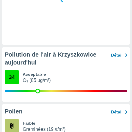
tre
ement,
enaires
s des
 des
nts
 ou des
gies
Pollution de l'air à Krzyszkowice
Détail
es pour
aujourd'hui
 accéder
r des
Acceptable
34
lles
O₃ (85 µg/m³)
ue votre
r ce site
 IP et
ifiants
Pollen
Détail
es.
Faible
eurs
Graminées (19 #/m³)
traiter