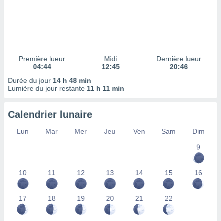
ires
ons le
ent des
es
 :
et/ou
Première lueur
Midi
Dernière lueur
 à des
04:44
12:45
20:46
ions sur
eil,
Durée du jour
14 h 48 min
Lumière du jour restante
11 h 11 min
des
limitées
Calendrier lunaire
nner la
, créer
Lun
Mar
Mer
Jeu
Ven
Sam
Dim
ils pour
ité
9
lisée,
des
10
11
12
13
14
15
16
our
nner des
és
17
18
19
20
21
22
lisées,
s profils
enus