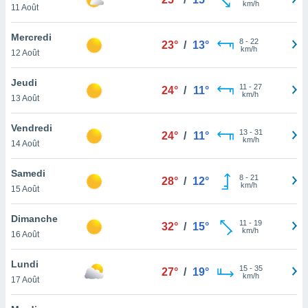
km/h
n «
11 Août
 et
r »,
Mercredi
8
-
22
cédez au
23°
/
13°
km/h
12 Août
 et vous
z
Jeudi
ation de
11
-
27
24°
/
11°
km/h
13 Août
qu'ils
 nous ou
Vendredi
13
-
31
24°
/
11°
aires,
km/h
14 Août
nt de
Samedi
t
8
-
21
28°
/
12°
km/h
er le
15 Août
ement
te, ainsi
Dimanche
11
-
19
32°
/
15°
km/h
16 Août
per un
écifique
Lundi
us
15
-
35
27°
/
19°
km/h
de la
17 Août
 et du