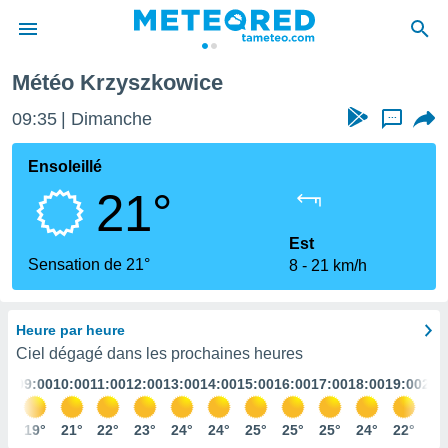
Météo Krzyszkowice
e
ntialité
09:35
Dimanche
...
enu de
o.com
Ensoleillé
o.com) a
21°
aré par
onnels
Est
arantir
Sensation de 21°
8
21 km/h
té des
ions
. Vous
Heure par heure
accéder
e en
Ciel dégagé dans les prochaines heures
 les
:00
09:00
10:00
11:00
12:00
13:00
14:00
15:00
16:00
17:00
18:00
19:00
20:
s :
6°
19°
21°
22°
23°
24°
24°
25°
25°
25°
24°
22°
20
r les