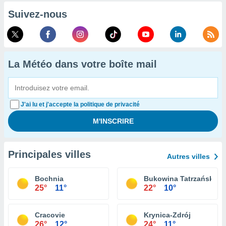
Suivez-nous
La Météo dans votre boîte mail
J'ai lu et j'accepte la politique de privacité
Principales villes
Autres villes
Bochnia
Bukowina Tatrzańska
25°
11°
22°
10°
Cracovie
Krynica-Zdrój
26°
12°
24°
11°