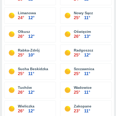
Limanowa
Nowy Sącz
24°
12°
25°
11°
Olkusz
Oświęcim
26°
12°
26°
13°
Rabka-Zdrój
Radgoszcz
25°
10°
25°
12°
Sucha Beskidzka
Szczawnica
25°
11°
25°
11°
Tuchów
Wadowice
26°
12°
25°
11°
Wieliczka
Zakopane
26°
12°
23°
11°