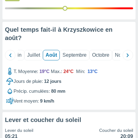
nées
lles sur
d'un
égitime,
vous
Quel temps fait-il à Krzyszkowice en
vous
août
?
 Pour ce
ous
etirer
Mai
Juin
Juillet
Août
Septembre
Octobre
Novembre
ement
 opposer
T. Moyenne:
19°C
Max.:
24°C
Mín:
13°C
ement
nées à
Jours de pluie:
12
jours
ment en
Précip. cumulées:
80 mm
 sur «
res
» ou
Vent moyen:
9 km/h
e
que de
kies
Lever et coucher du soleil
ite web.
Lever du soleil
Coucher du soleil
t nos
05:21
20:09