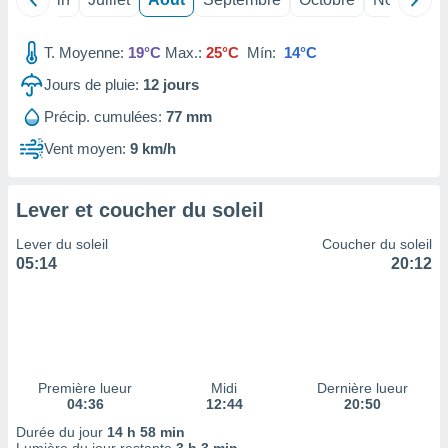
ires
ons le
ent des
T. Moyenne:
19°C
Max.:
25°C
Mín:
14°C
es
 :
Jours de pluie:
12
jours
et/ou
Précip. cumulées:
77 mm
 à des
ions sur
Vent moyen:
9 km/h
eil,
des
limitées
Lever et coucher du soleil
nner la
Lever du soleil
Coucher du soleil
, créer
05:14
20:12
ils pour
ité
lisée,
des
our
nner des
Première lueur
Midi
Dernière lueur
és
04:36
12:44
20:50
lisées,
s profils
Durée du jour
14 h 58 min
enus