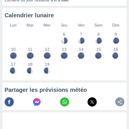
Lumière du jour restante
3 h 3 min
lisés,
des
Calendrier lunaire
our
nner des
Lun
Mar
Mer
Jeu
Ven
Sam
Dim
s
lisés,
6
7
8
9
la
ance des
s,
10
11
12
13
14
15
16
la
ance des
17
18
19
s,
dre les
par le
ques ou
Partager les prévisions météo
inaisons
ées
nt de
tes
,
er et
r les