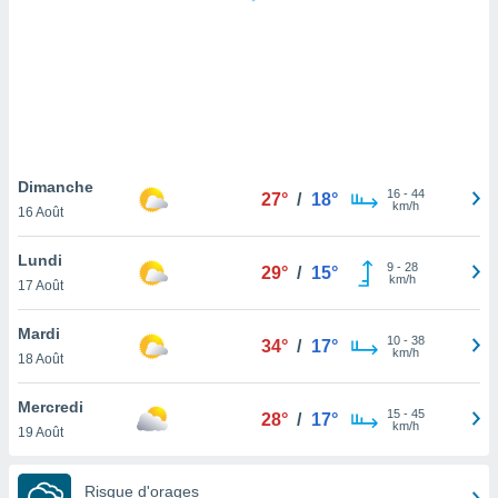
logies
e
s
tez pas
ation de
, vous
z à
à notre
Dimanche
16
-
44
27°
/
18°
km/h
16 Août
.com.
 cas,
Lundi
9
-
28
us
29°
/
15°
km/h
17 Août
ns que
s
Mardi
10
-
38
34°
/
17°
ires
km/h
18 Août
urer la
on sur le
Mercredi
15
-
45
 seront
28°
/
17°
km/h
19 Août
, et que
ies ne
as
Risque d'orages