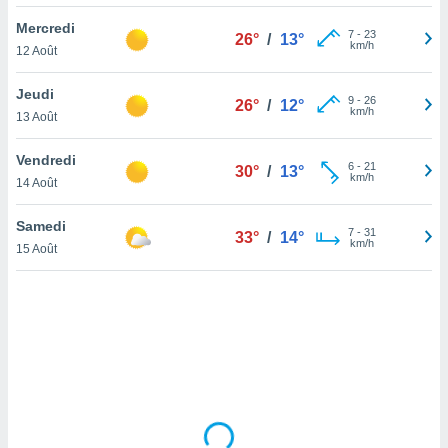
lisé en
Mercredi
 de
7
-
23
26°
/
13°
km/h
12 Août
. Vous
rouver
Jeudi
9
-
26
26°
/
12°
ations
km/h
13 Août
re
que de
Vendredi
kies
6
-
21
30°
/
13°
km/h
14 Août
r votre
ement à
ment en
Samedi
7
-
31
33°
/
14°
sur le
km/h
15 Août
res des
kies
le au
page de
te web.
MENT,
 les