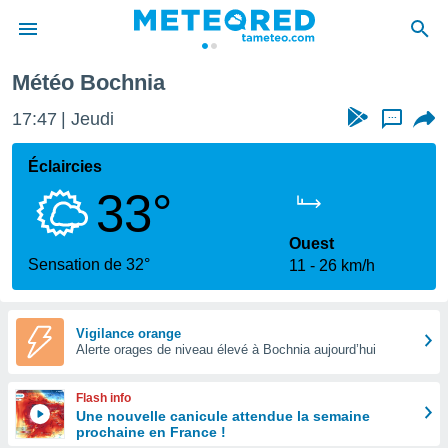
Météo Bochnia
e
ntialité
17:47
Jeudi
...
enu de
o.com
Éclaircies
o.com) a
33°
aré par
onnels
Ouest
arantir
Sensation de 32°
11
26 km/h
té des
ions
. Vous
accéder
Vigilance orange
e en
Alerte orages de niveau élevé à Bochnia aujourd’hui
 les
Flash info
s :
Une nouvelle canicule attendue la semaine
prochaine en France !
r les