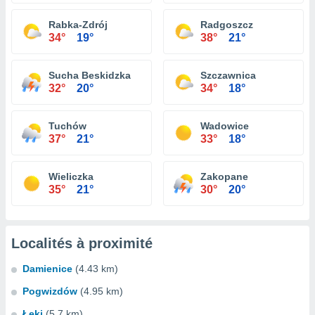
Rabka-Zdrój
Radgoszcz
34°
19°
38°
21°
Sucha Beskidzka
Szczawnica
32°
20°
34°
18°
Tuchów
Wadowice
37°
21°
33°
18°
Wieliczka
Zakopane
35°
21°
30°
20°
Localités à proximité
Damienice
(4.43 km)
Pogwizdów
(4.95 km)
Łęki
(5.7 km)