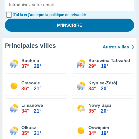
J'ai lu et j'accepte la politique de privacité
Principales villes
Autres villes
Bochnia
Bukowina Tatrzańska
37°
20°
29°
19°
Cracovie
Krynica-Zdrój
36°
21°
34°
20°
Limanowa
Nowy Sącz
34°
21°
35°
20°
Olkusz
Oświęcim
35°
21°
34°
19°