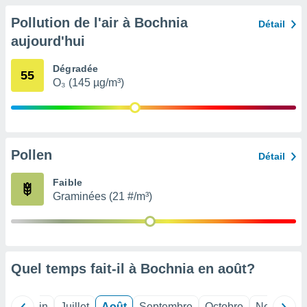
nées
Pollution de l'air à Bochnia
lles sur
Détail
d'un
aujourd'hui
égitime,
vous
Dégradée
vous
55
O₃ (145 µg/m³)
 Pour ce
ous
etirer
ement
 opposer
Pollen
Détail
ement
nées à
Faible
ment en
Graminées (21 #/m³)
 sur «
res
» ou
e
que de
kies
Quel temps fait-il à Bochnia en
août
?
ite web.
t nos
Mai
Juin
Juillet
Août
Septembre
Octobre
Novembre