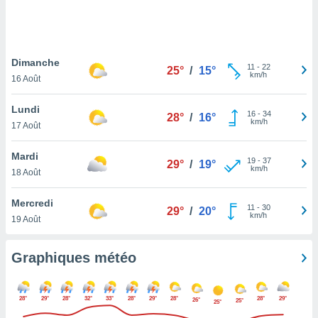
logies
e
s
Dimanche
tez pas
11
-
22
25°
/
15°
km/h
ation de
16 Août
, vous
z à
Lundi
16
-
34
28°
/
16°
à notre
km/h
17 Août
.com.
Mardi
 cas,
19
-
37
29°
/
19°
km/h
us
18 Août
ns que
s
Mercredi
11
-
30
29°
/
20°
km/h
19 Août
ires
urer la
on sur le
Graphiques météo
 seront
, et que
ies ne
28°
29°
28°
32°
33°
28°
29°
28°
28°
29°
26°
25°
25°
as