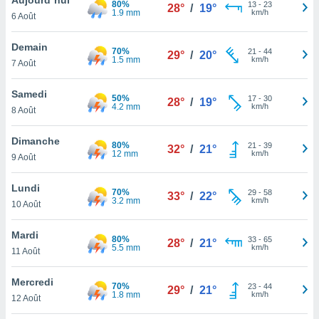
80%
n «
13
-
23
28°
/
19°
1.9 mm
km/h
6 Août
 et
r »,
cédez au
Demain
70%
21
-
44
29°
/
20°
 et vous
1.5 mm
km/h
7 Août
z
ation de
Samedi
50%
17
-
30
28°
/
19°
4.2 mm
km/h
8 Août
qu'ils
 nous ou
aires,
Dimanche
80%
21
-
39
32°
/
21°
12 mm
km/h
9 Août
nt de
t
Lundi
70%
29
-
58
er le
33°
/
22°
3.2 mm
km/h
10 Août
ement
te, ainsi
Mardi
80%
33
-
65
28°
/
21°
5.5 mm
km/h
per un
11 Août
écifique
us
Mercredi
70%
23
-
44
de la
29°
/
21°
1.8 mm
km/h
12 Août
 et du