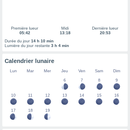
ires
ons le
ent des
es
 :
Première lueur
Midi
Dernière lueur
et/ou
05:42
13:18
20:53
 à des
Durée du jour
14 h 10 min
ions sur
Lumière du jour restante
3 h 4 min
eil,
des
limitées
Calendrier lunaire
nner la
Lun
Mar
Mer
Jeu
Ven
Sam
Dim
, créer
ils pour
6
7
8
9
ité
lisée,
10
11
12
13
14
15
16
des
our
nner des
17
18
19
és
lisées,
s profils
enus