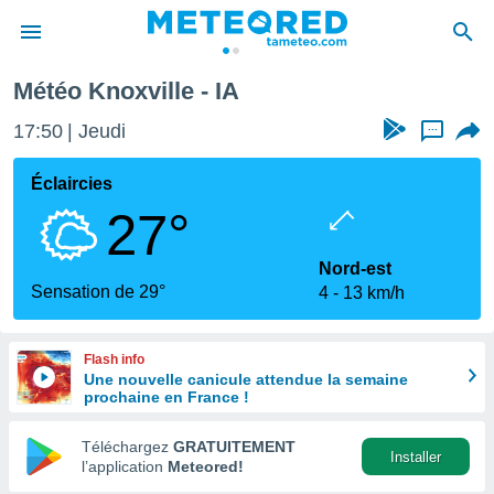
Météo Knoxville - IA
e
ntialité
17:50
Jeudi
...
enu de
o.com
Éclaircies
o.com) a
27°
aré par
onnels
Nord-est
arantir
Sensation de 29°
4
13 km/h
té des
ions
. Vous
Flash info
accéder
Une nouvelle canicule attendue la semaine
e en
prochaine en France !
 les
Téléchargez
GRATUITEMENT
s :
Installer
l’application
Meteored!
r les