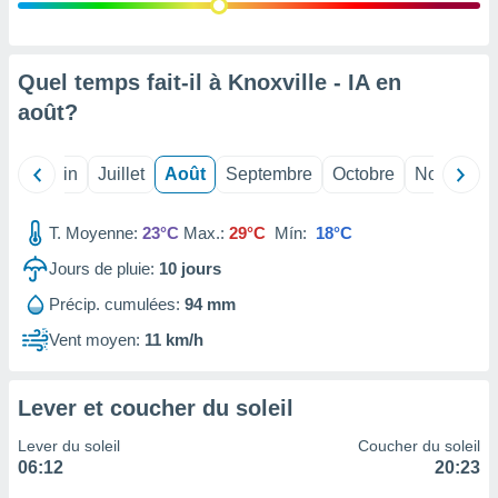
nées
lles sur
d'un
égitime,
Quel temps fait-il à Knoxville - IA en
vous
août
?
vous
 Pour ce
ous
Mai
Juin
Juillet
Août
Septembre
Octobre
Novembre
etirer
ement
T. Moyenne:
23°C
Max.:
29°C
Mín:
18°C
 opposer
ement
Jours de pluie:
10
jours
nées à
Précip. cumulées:
94 mm
ment en
 sur «
Vent moyen:
11 km/h
res
» ou
e
que de
Lever et coucher du soleil
kies
ite web.
Lever du soleil
Coucher du soleil
06:12
20:23
t nos