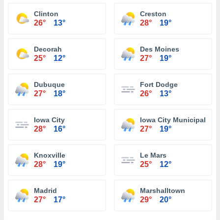
Clinton
Creston
26°
13°
28°
19°
Decorah
Des Moines
25°
12°
27°
19°
Dubuque
Fort Dodge
27°
18°
26°
13°
Iowa City
Iowa City Municipal Air
28°
16°
27°
19°
Knoxville
Le Mars
28°
19°
25°
12°
Madrid
Marshalltown
27°
17°
29°
20°