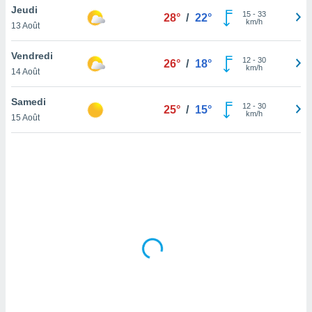
Jeudi
lisé en
15
-
33
28°
/
22°
km/h
 de
13 Août
. Vous
rouver
Vendredi
12
-
30
26°
/
18°
km/h
14 Août
ations
re
Samedi
que de
12
-
30
25°
/
15°
km/h
kies
15 Août
r votre
ement à
ment en
sur le
res des
kies
le au
page de
te web.
MENT,
 les