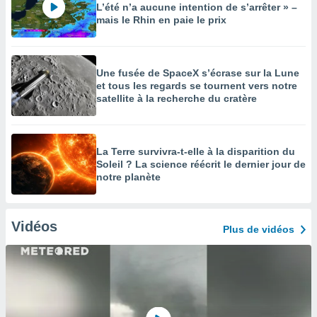
L’été n’a aucune intention de s’arrêter » –
mais le Rhin en paie le prix
Une fusée de SpaceX s’écrase sur la Lune
et tous les regards se tournent vers notre
satellite à la recherche du cratère
La Terre survivra-t-elle à la disparition du
Soleil ? La science réécrit le dernier jour de
notre planète
Vidéos
Plus de vidéos