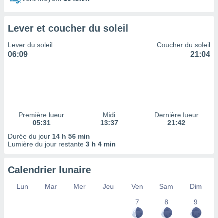
ires
ons le
ent des
Lever et coucher du soleil
es
 :
Lever du soleil
Coucher du soleil
et/ou
06:09
21:04
 à des
ions sur
eil,
des
limitées
Première lueur
Midi
Dernière lueur
nner la
05:31
13:37
21:42
, créer
ils pour
Durée du jour
14 h 56 min
ité
Lumière du jour restante
3 h 4 min
lisée,
des
Calendrier lunaire
our
nner des
Lun
Mar
Mer
Jeu
Ven
Sam
Dim
és
lisées,
7
8
9
s profils
enus