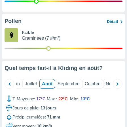
nées
lles sur
d'un
égitime,
Pollen
Détail
vous
vous
Faible
 Pour ce
Graminées (7 #/m³)
ous
etirer
ement
 opposer
Quel temps fait-il à Kliding en
août
?
ement
nées à
ment en
Mai
Juin
Juillet
Août
Septembre
Octobre
Novembre
 sur «
res
» ou
e
T. Moyenne:
17°C
Max.:
22°C
Mín:
13°C
que de
kies
Jours de pluie:
13
jours
ite web.
Précip. cumulées:
71 mm
t nos
Vent moyen:
10 km/h