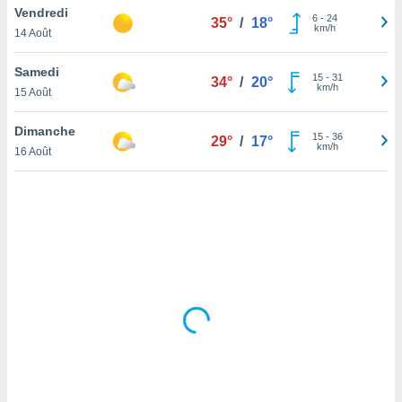
Vendredi
lisé en
6
-
24
35°
/
18°
km/h
 de
14 Août
. Vous
rouver
Samedi
15
-
31
34°
/
20°
km/h
15 Août
ations
re
Dimanche
que de
15
-
36
29°
/
17°
km/h
kies
16 Août
r votre
ement à
ment en
sur le
res des
kies
le au
page de
te web.
MENT,
 les