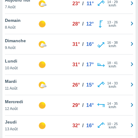
n «
14
-
29
23°
/
11°
km/h
7 Août
 et
r »,
cédez au
Demain
13
-
26
28°
/
12°
 et vous
km/h
8 Août
z
ation de
Dimanche
16
-
38
31°
/
16°
km/h
9 Août
qu'ils
 nous ou
aires,
Lundi
18
-
41
31°
/
17°
km/h
10 Août
nt de
t
Mardi
14
-
33
er le
26°
/
15°
km/h
11 Août
ement
te, ainsi
Mercredi
14
-
35
29°
/
14°
km/h
per un
12 Août
écifique
us
Jeudi
10
-
25
de la
32°
/
16°
km/h
13 Août
 et du