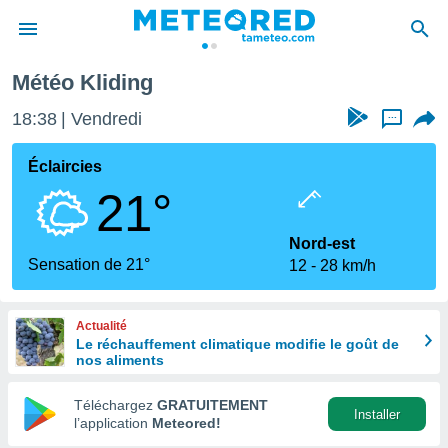
Météo Kliding
e
ntialité
18:38
Vendredi
...
enu de
o.com
Éclaircies
o.com) a
21°
aré par
onnels
Nord-est
arantir
Sensation de 21°
12
28 km/h
té des
ions
. Vous
Actualité
accéder
Le réchauffement climatique modifie le goût de
e en
nos aliments
 les
Téléchargez
GRATUITEMENT
s :
Installer
l’application
Meteored!
r les