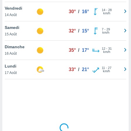
lisé en
Vendredi
 de
14
-
28
30°
/
16°
km/h
14 Août
. Vous
rouver
Samedi
7
-
29
32°
/
15°
ations
km/h
15 Août
re
que de
Dimanche
kies
12
-
31
35°
/
17°
km/h
16 Août
r votre
ement à
ment en
Lundi
11
-
27
33°
/
21°
sur le
km/h
17 Août
res des
kies
le au
page de
te web.
MENT,
 les