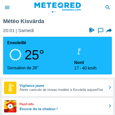
Météo Kisvárda
e
ntialité
20:01
Samedi
...
enu de
o.com
Ensoleillé
o.com) a
25°
aré par
onnels
Nord
arantir
Sensation de 26°
17
40 km/h
té des
ions
. Vous
accéder
Vigilance jaune
e en
Alerte canicule de niveau modéré à Kisvárda aujourd’hui
 les
s :
Flash info
Encore de la chaleur !
r les