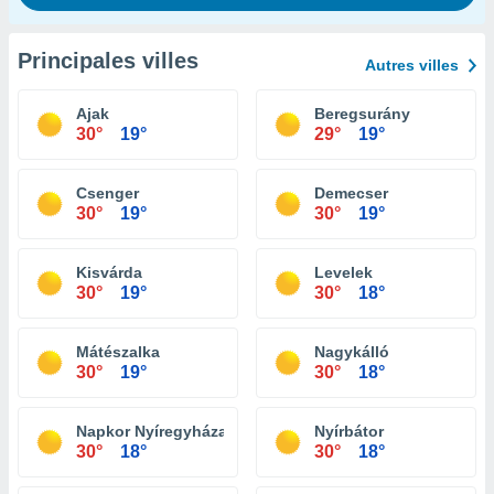
Principales villes
Autres villes
Ajak
Beregsurány
30°
19°
29°
19°
Csenger
Demecser
30°
19°
30°
19°
Kisvárda
Levelek
30°
19°
30°
18°
Mátészalka
Nagykálló
30°
19°
30°
18°
Napkor Nyíregyháza
Nyírbátor
30°
18°
30°
18°