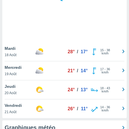
logies
e
s
tez pas
ation de
, vous
z à
à notre
Mardi
15
-
38
28°
/
17°
km/h
18 Août
.com.
 cas,
Mercredi
17
-
36
us
21°
/
14°
km/h
19 Août
ns que
s
Jeudi
18
-
43
24°
/
13°
ires
km/h
20 Août
urer la
on sur le
Vendredi
14
-
36
 seront
26°
/
11°
km/h
21 Août
, et que
ies ne
as
Graphiques météo