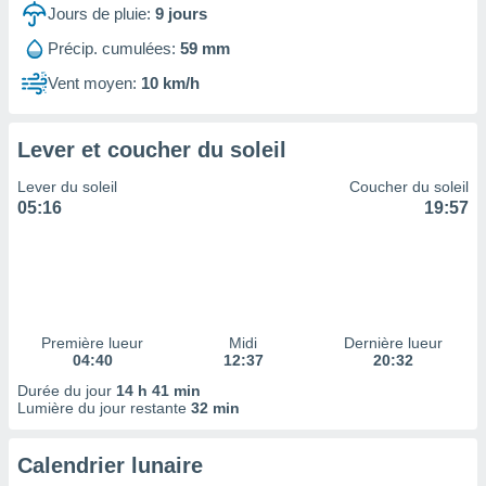
ires
Jours de pluie:
9
jours
ons le
ent des
Précip. cumulées:
59 mm
es
Vent moyen:
10 km/h
 :
et/ou
 à des
Lever et coucher du soleil
ions sur
eil,
Lever du soleil
Coucher du soleil
des
05:16
19:57
limitées
nner la
, créer
ils pour
ité
lisée,
Première lueur
Midi
Dernière lueur
04:40
12:37
20:32
des
our
Durée du jour
14 h 41 min
nner des
Lumière du jour restante
32 min
és
lisées,
Calendrier lunaire
s profils
enus