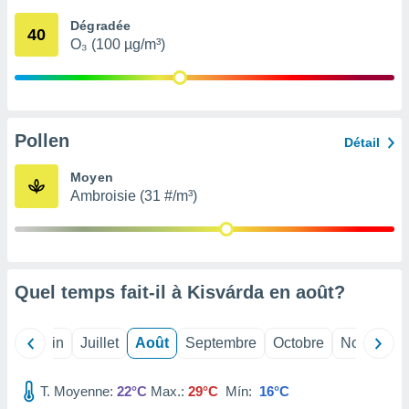
nées
Dégradée
lles sur
40
O₃ (100 µg/m³)
d'un
égitime,
vous
vous
 Pour ce
ous
Pollen
Détail
etirer
Moyen
ement
Ambroisie (31 #/m³)
 opposer
ement
nées à
ment en
 sur «
res
» ou
Quel temps fait-il à Kisvárda en
août
?
e
que de
kies
Mai
Juin
Juillet
Août
Septembre
Octobre
Novembre
ite web.
T. Moyenne:
22°C
Max.:
29°C
Mín:
16°C
t nos