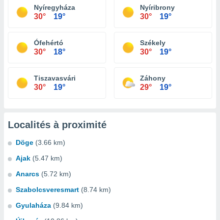
Nyíregyháza
Nyíribrony
30°
19°
30°
19°
Ófehértó
Székely
30°
18°
30°
19°
Tiszavasvári
Záhony
30°
19°
29°
19°
Localités à proximité
Döge
(3.66 km)
Ajak
(5.47 km)
Anarcs
(5.72 km)
Szabolcsveresmart
(8.74 km)
Gyulaháza
(9.84 km)