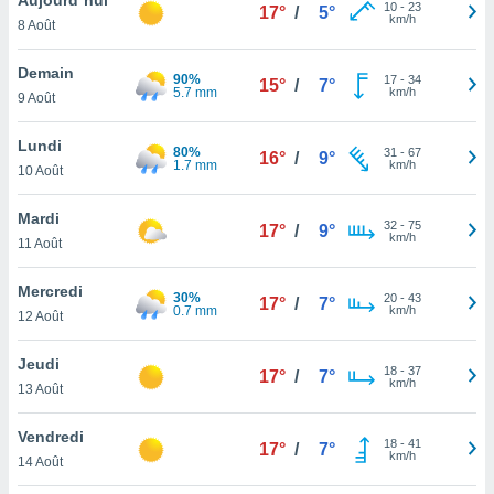
n «
10
-
23
17°
/
5°
km/h
8 Août
 et
r »,
cédez au
Demain
90%
17
-
34
15°
/
7°
 et vous
5.7 mm
km/h
9 Août
z
ation de
Lundi
80%
31
-
67
16°
/
9°
1.7 mm
km/h
10 Août
qu'ils
 nous ou
aires,
Mardi
32
-
75
17°
/
9°
km/h
11 Août
nt de
t
Mercredi
30%
20
-
43
er le
17°
/
7°
0.7 mm
km/h
12 Août
ement
te, ainsi
Jeudi
18
-
37
17°
/
7°
km/h
per un
13 Août
écifique
us
Vendredi
18
-
41
de la
17°
/
7°
km/h
14 Août
 et du