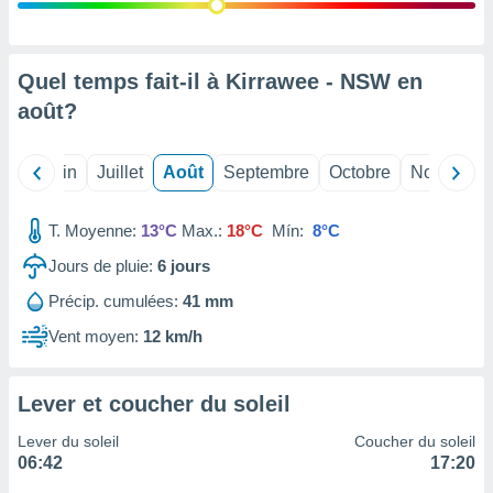
nées
lles sur
d'un
égitime,
Quel temps fait-il à Kirrawee - NSW en
vous
août
?
vous
 Pour ce
ous
Mai
Juin
Juillet
Août
Septembre
Octobre
Novembre
etirer
ement
T. Moyenne:
13°C
Max.:
18°C
Mín:
8°C
 opposer
ement
Jours de pluie:
6
jours
nées à
Précip. cumulées:
41 mm
ment en
 sur «
Vent moyen:
12 km/h
res
» ou
e
que de
Lever et coucher du soleil
kies
ite web.
Lever du soleil
Coucher du soleil
06:42
17:20
t nos