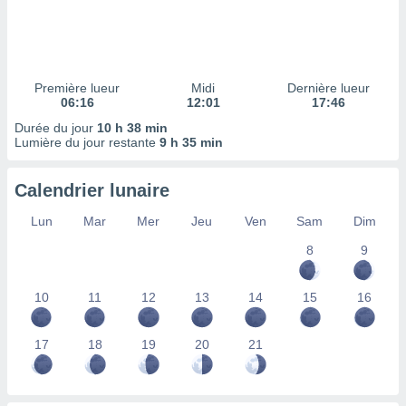
ires
ons le
ent des
es
 :
Première lueur
Midi
Dernière lueur
et/ou
06:16
12:01
17:46
 à des
Durée du jour
10 h 38 min
ions sur
Lumière du jour restante
9 h 35 min
eil,
des
limitées
Calendrier lunaire
nner la
Lun
Mar
Mer
Jeu
Ven
Sam
Dim
, créer
ils pour
8
9
ité
lisée,
10
11
12
13
14
15
16
des
our
nner des
17
18
19
20
21
és
lisées,
s profils
enus