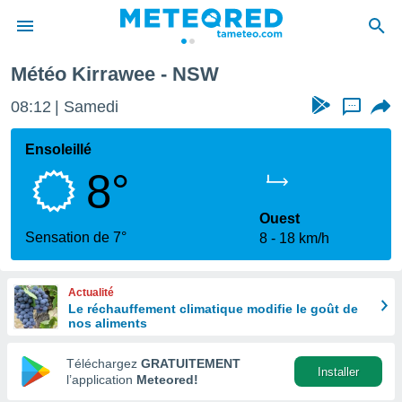
Météo Kirrawee - NSW
e
ntialité
08:12
Samedi
...
enu de
o.com
Ensoleillé
o.com) a
8°
aré par
onnels
Ouest
arantir
Sensation de 7°
8
18 km/h
té des
ions
. Vous
Actualité
accéder
Le réchauffement climatique modifie le goût de
e en
nos aliments
 les
Téléchargez
GRATUITEMENT
s :
Installer
l’application
Meteored!
r les