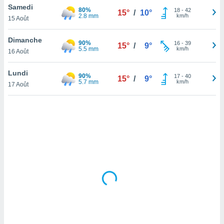
Samedi
lisé en
80%
18
-
42
15°
/
10°
2.8 mm
km/h
 de
15 Août
. Vous
rouver
Dimanche
90%
16
-
39
15°
/
9°
5.5 mm
km/h
16 Août
ations
re
Lundi
que de
90%
17
-
40
15°
/
9°
5.7 mm
km/h
kies
17 Août
r votre
ement à
ment en
sur le
res des
kies
le au
page de
te web.
MENT,
 les