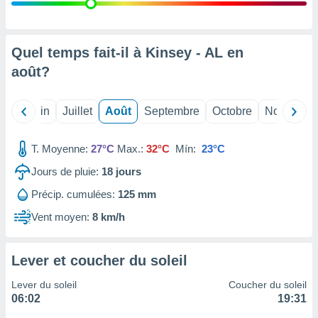
nées
lles sur
d'un
égitime,
Quel temps fait-il à Kinsey - AL en
vous
août
?
vous
 Pour ce
ous
Mai
Juin
Juillet
Août
Septembre
Octobre
Novembre
etirer
ement
T. Moyenne:
27°C
Max.:
32°C
Mín:
23°C
 opposer
ement
Jours de pluie:
18
jours
nées à
Précip. cumulées:
125 mm
ment en
 sur «
Vent moyen:
8 km/h
res
» ou
e
que de
Lever et coucher du soleil
kies
ite web.
Lever du soleil
Coucher du soleil
06:02
19:31
t nos