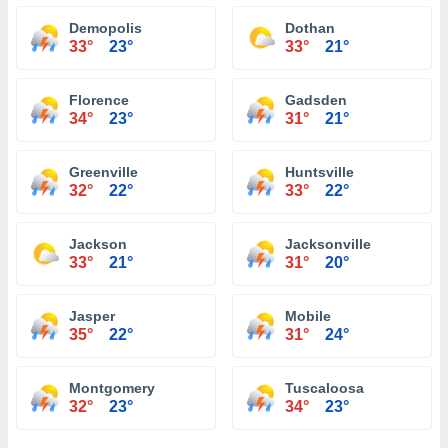
Demopolis
Dothan
33°
23°
33°
21°
Florence
Gadsden
34°
23°
31°
21°
Greenville
Huntsville
32°
22°
33°
22°
Jackson
Jacksonville
33°
21°
31°
20°
Jasper
Mobile
35°
22°
31°
24°
Montgomery
Tuscaloosa
32°
23°
34°
23°