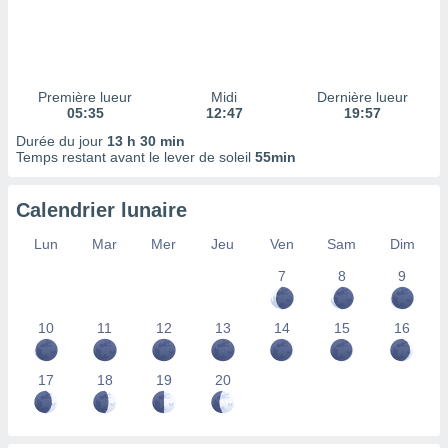
ires
ons le
ent des
es
 :
Première lueur
Midi
Dernière lueur
et/ou
05:35
12:47
19:57
 à des
Durée du jour
13 h 30 min
ions sur
Temps restant avant le lever de soleil
55min
eil,
des
limitées
Calendrier lunaire
nner la
Lun
Mar
Mer
Jeu
Ven
Sam
Dim
, créer
ils pour
7
8
9
ité
lisée,
10
11
12
13
14
15
16
des
our
nner des
17
18
19
20
és
lisées,
s profils
enus