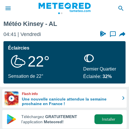
Météo Kinsey - AL
e
ntialité
04:41
Vendredi
...
enu de
o.com
Éclaircies
o.com) a
22°
aré par
onnels
Dernier Quartier
arantir
Sensation de 22°
Éclairée:
32%
té des
ions
. Vous
Flash info
accéder
Une nouvelle canicule attendue la semaine
e en
prochaine en France !
 les
Téléchargez
GRATUITEMENT
s :
Installer
l’application
Meteored!
r les