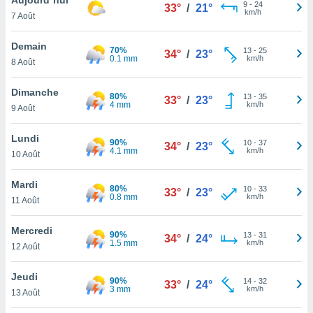
n «
9
-
24
33°
/
21°
km/h
7 Août
 et
r »,
cédez au
Demain
70%
13
-
25
34°
/
23°
 et vous
0.1 mm
km/h
8 Août
z
ation de
Dimanche
80%
13
-
35
33°
/
23°
4 mm
km/h
9 Août
qu'ils
 nous ou
aires,
Lundi
90%
10
-
37
34°
/
23°
4.1 mm
km/h
10 Août
nt de
t
Mardi
80%
10
-
33
er le
33°
/
23°
0.8 mm
km/h
11 Août
ement
te, ainsi
Mercredi
90%
13
-
31
34°
/
24°
1.5 mm
km/h
per un
12 Août
écifique
us
Jeudi
90%
14
-
32
de la
33°
/
24°
3 mm
km/h
13 Août
 et du