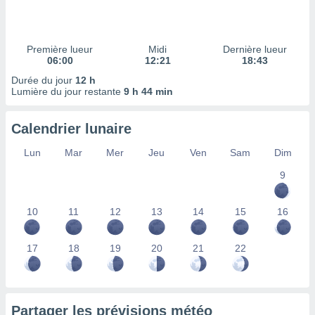
ires
ons le
ent des
es
Première lueur
Midi
Dernière lueur
 :
06:00
12:21
18:43
et/ou
Durée du jour
12 h
 à des
Lumière du jour restante
9 h 44 min
ions sur
eil,
Calendrier lunaire
des
limitées
Lun
Mar
Mer
Jeu
Ven
Sam
Dim
nner la
9
, créer
ils pour
ité
10
11
12
13
14
15
16
lisée,
des
our
17
18
19
20
21
22
nner des
és
lisées,
s profils
Partager les prévisions météo
enus