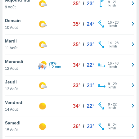
n «
9
-
21
35°
/
23°
km/h
9 Août
 et
r »,
cédez au
Demain
16
-
28
35°
/
24°
 et vous
km/h
10 Août
z
ation de
Mardi
14
-
28
35°
/
23°
km/h
11 Août
qu'ils
 nous ou
aires,
Mercredi
70%
16
-
43
34°
/
22°
1.2 mm
km/h
12 Août
nt de
t
Jeudi
9
-
29
er le
33°
/
21°
km/h
13 Août
ement
te, ainsi
Vendredi
9
-
22
34°
/
22°
km/h
per un
14 Août
écifique
us
Samedi
8
-
24
de la
36°
/
23°
km/h
15 Août
 et du