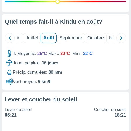
nées
lles sur
d'un
égitime,
Quel temps fait-il à Kindu en
août
?
vous
vous
 Pour ce
Mai
Juin
Juillet
Août
Septembre
Octobre
Novembre
ous
etirer
T. Moyenne:
25°C
Max.:
30°C
Mín:
22°C
ement
Jours de pluie:
16
jours
 opposer
ement
Précip. cumulées:
80 mm
nées à
ment en
Vent moyen:
6 km/h
 sur «
res
» ou
e
Lever et coucher du soleil
que de
kies
Lever du soleil
Coucher du soleil
ite web.
06:21
18:21
t nos