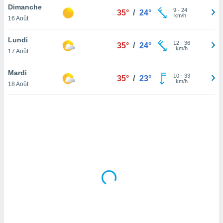
Dimanche
lisé en
9
-
24
35°
/
24°
km/h
 de
16 Août
. Vous
rouver
Lundi
12
-
36
35°
/
24°
km/h
17 Août
ations
re
Mardi
que de
10
-
33
35°
/
23°
km/h
kies
18 Août
r votre
ement à
ment en
sur le
res des
kies
le au
page de
te web.
MENT,
 les