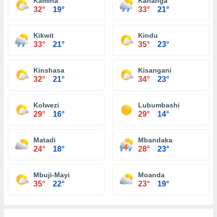
Kamina
Kananga
32°
19°
33°
21°
Kikwit
Kindu
33°
21°
35°
23°
Kinshasa
Kisangani
32°
21°
34°
23°
Kolwezi
Lubumbashi
29°
16°
29°
14°
Matadi
Mbandaka
24°
18°
28°
23°
Mbuji-Mayi
Moanda
35°
22°
23°
19°