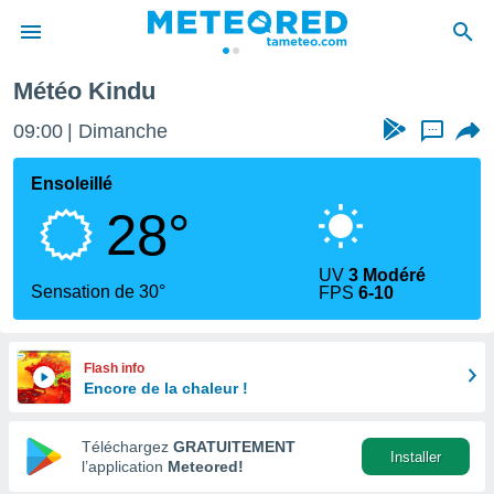
Météo Kindu
e
ntialité
09:00
Dimanche
...
enu de
o.com
Ensoleillé
o.com) a
28°
aré par
onnels
UV
3 Modéré
arantir
Sensation de 30°
FPS
6-10
té des
ions
. Vous
accéder
Flash info
e en
Encore de la chaleur !
 les
Téléchargez
GRATUITEMENT
s :
Installer
l’application
Meteored!
r les