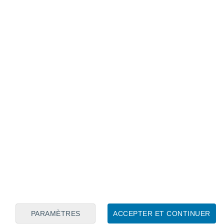
Calendrier lunaire
Lun
Mar
Mer
Jeu
Ven
Sam
Dim
8
9
10
11
12
13
14
15
16
17
18
19
20
21
PARAMÈTRES
ACCEPTER ET CONTINUER