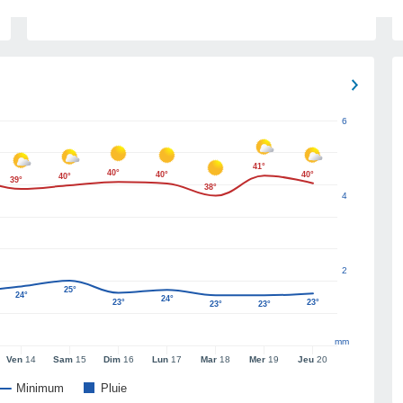
6
41°
40°
40°
40°
40°
39°
38°
4
2
25°
24°
24°
23°
23°
23°
23°
mm
Ven
14
Sam
15
Dim
16
Lun
17
Mar
18
Mer
19
Jeu
20
Minimum
Pluie