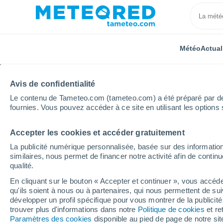
Météo
Actual
Avis de confidentialité
Le contenu de Tameteo.com (tameteo.com) a été préparé par des 
fournies. Vous pouvez accéder à ce site en utilisant les options 
Accepter les cookies et accéder gratuitement
Accueil
Maroc
Tadla-Azilal
Kasba Ghorm el Ale
La publicité numérique personnalisée, basée sur des information
similaires, nous permet de financer notre activité afin de conti
Météo Kasba Ghorm el
qualité.
En cliquant sur le bouton « Accepter et continuer », vous accéde
05:58
Samedi
qu'ils soient à nous ou à partenaires, qui nous permettent de sui
développer un profil spécifique pour vous montrer de la publicit
trouver plus d'informations dans notre
Politique de cookies
et re
Brume de poussière
Paramètres des cookies
disponible au pied de page de notre si