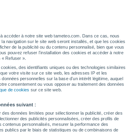
Vigilance orange
Alerte canicule de niveau élevé à
Kasba Ghorm el Alem aujourd’hui
artier
4%
ez à accéder à notre site web tameteo.com. Dans ce cas, nous
 navigation sur le site web seront installés, et que les cookies
ficher de la publicité ou du contenu personnalisé, bien que vous
ous pouvez refuser l'installation des cookies et accéder à notre
n « Refuser ».
 hors
 cookies, des identifiants uniques ou des technologies similaires
que votre visite sur ce site web, les adresses IP et les
de pluie
Radar de pluie
Satellites
Modèles
s données personnelles sur la base d'un intérêt légitime, auquel
 votre consentement ou vous opposer au traitement des données
tique de cookies
sur ce site web.
Mardi
Mercredi
Jeudi
Vendredi
onnées suivant :
11 Août
12 Août
13 Août
14 Août
r des données limitées pour sélectionner la publicité, créer des
sélectionner des publicités personnalisées, créer des profils de
 des contenus personnalisés, mesurer la performance des
s publics par le biais de statistiques ou de combinaisons de
30%
50%