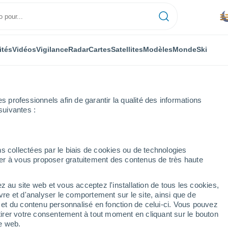
ités
Vidéos
Vigilance
Radar
Cartes
Satellites
Modèles
Monde
Ski
professionnels afin de garantir la qualité des informations
suivantes :
m
s collectées par le biais de cookies ou de technologies
nuer à vous proposer gratuitement des contenus de très haute
 Alem
z au site web et vous acceptez l'installation de tous les cookies,
...
vre et d'analyser le comportement sur le site, ainsi que de
é et du contenu personnalisé en fonction de celui-ci. Vous pouvez
Heure par heure
tirer votre consentement à tout moment en cliquant sur le bouton
Brume de poussière dans les
te web.
prochaines heures