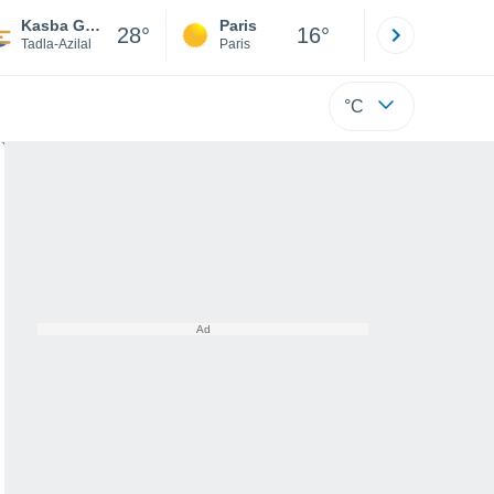
Kasba Ghorm el Alem
Paris
Montpelli
28°
16°
Tadla-Azilal
Paris
Hérault
°C