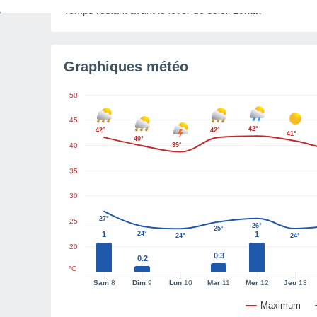
Temps restant avant le lever de soleil
19min
Graphiques météo
50
45
42°
42°
42°
41°
40°
40
39°
35
30
27°
25
26°
25°
1
24°
1
24°
24°
20
0.3
0.2
°C
Sam
8
Dim
9
Lun
10
Mar
11
Mer
12
Jeu
13
Maximum