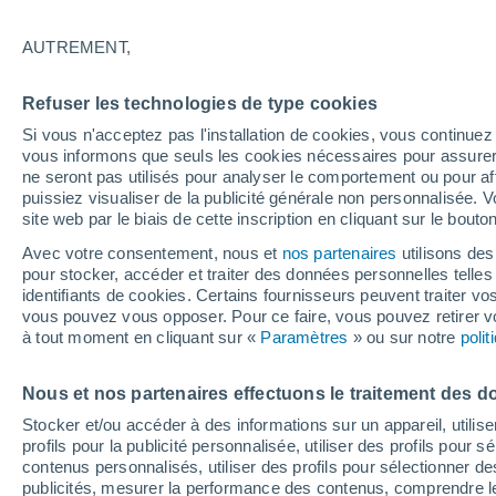
28°
AUTREMENT,
Dernier Qu
Refuser les technologies de type cookies
Éclairée:
2
Sensation de 27°
Si vous n'acceptez pas l'installation de cookies, vous continu
vous informons que seuls les cookies nécessaires pour assurer la
ne seront pas utilisés pour analyser le comportement ou pour af
puissiez visualiser de la publicité générale non personnalisée. V
Astronomie
site web par le biais de cette inscription en cliquant sur le bouto
Alerte spatiale : un satellite privé envoyé à la
rescousse du télescope Swift de la NASA est
Avec votre consentement, nous et
nos partenaires
utilisons des
de contrôle
pour stocker, accéder et traiter des données personnelles telles 
Météo 1 - 7 jours
Heure par heure
Actualité
Carte 
identifiants de cookies. Certains fournisseurs peuvent traiter vo
vous pouvez vous opposer. Pour ce faire, vous pouvez retirer
à tout moment en cliquant sur «
Paramètres
» ou sur notre
poli
Demain
Lundi
Aujourd´hui
Nous et nos partenaires effectuons le traitement des d
9 Août
10 Août
8 Août
Stocker et/ou accéder à des informations sur un appareil, utilise
profils pour la publicité personnalisée, utiliser des profils pour 
contenus personnalisés, utiliser des profils pour sélectionner
publicités, mesurer la performance des contenus, comprendre le
40%
60%