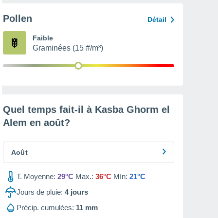
Pollen
Détail
Faible
Graminées (15 #/m³)
Quel temps fait-il à Kasba Ghorm el
Alem en
août
?
Août
T. Moyenne:
29°C
Max.:
36°C
Mín:
21°C
Jours de pluie:
4
jours
Précip. cumulées:
11 mm