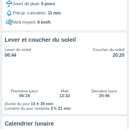
ires
Jours de pluie:
5
jours
ons le
ent des
Précip. cumulées:
11 mm
es
Vent moyen:
6 km/h
 :
et/ou
 à des
Lever et coucher du soleil
ions sur
eil,
Lever du soleil
Coucher du soleil
des
06:44
20:20
limitées
nner la
, créer
ils pour
ité
lisée,
Première lueur
Midi
Dernière lueur
06:18
13:32
20:46
des
our
Durée du jour
13 h 35 min
nner des
Lumière du jour restante
3 h 21 min
és
lisées,
Calendrier lunaire
s profils
enus