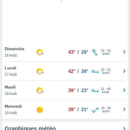
logies
e
s
tez pas
ation de
, vous
z à
à notre
Dimanche
21
-
51
43°
/
26°
km/h
16 Août
.com.
 cas,
Lundi
22
-
51
us
42°
/
26°
km/h
17 Août
ns que
s
Mardi
11
-
46
39°
/
23°
ires
km/h
18 Août
urer la
on sur le
Mercredi
16
-
36
 seront
39°
/
21°
km/h
19 Août
, et que
ies ne
as
Graphiques météo