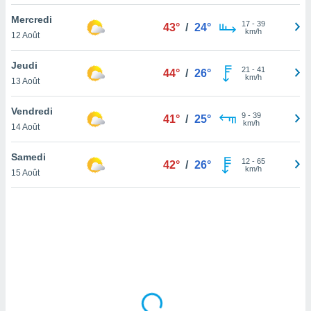
lisé en
Mercredi
 de
17
-
39
43°
/
24°
km/h
12 Août
. Vous
rouver
Jeudi
21
-
41
44°
/
26°
ations
km/h
13 Août
re
que de
Vendredi
kies
9
-
39
41°
/
25°
km/h
14 Août
r votre
ement à
ment en
Samedi
12
-
65
42°
/
26°
sur le
km/h
15 Août
res des
kies
le au
page de
te web.
MENT,
 les