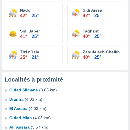
Nador
Sidi Aissa
42°
25°
42°
25°
Sidi Jaber
Taghzirt
41°
25°
40°
25°
Tizi n´Isly
Zaouia ech Cheikh
35°
21°
40°
25°
Localités à proximité
Oulad Siimane
(3.65 km)
Dranha
(4.03 km)
El Assara
(4.03 km)
Oulad Miah
(4.03 km)
Al ´Assara
(5.57 km)