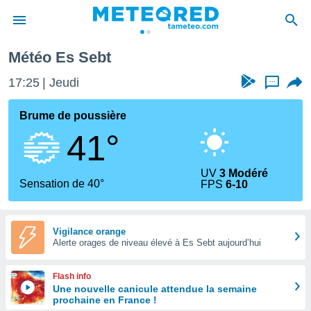
Météo Es Sebt
e
ntialité
17:25
Jeudi
...
enu de
o.com
Brume de poussière
o.com) a
41°
aré par
onnels
UV
3 Modéré
arantir
Sensation de 40°
FPS
6-10
té des
ions
. Vous
accéder
Vigilance orange
e en
Alerte orages de niveau élevé à Es Sebt aujourd’hui
 les
Flash info
s :
Une nouvelle canicule attendue la semaine
prochaine en France !
r les