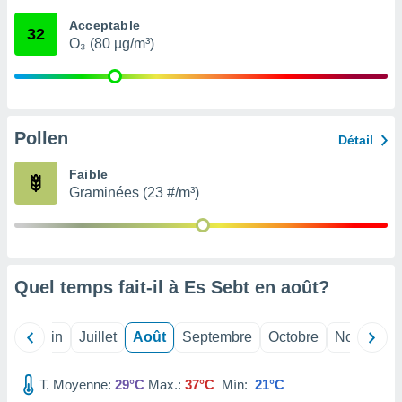
nées
Acceptable
lles sur
32
O₃ (80 µg/m³)
d'un
égitime,
vous
vous
 Pour ce
ous
Pollen
Détail
etirer
Faible
ement
Graminées (23 #/m³)
 opposer
ement
nées à
ment en
 sur «
res
» ou
Quel temps fait-il à Es Sebt en
août
?
e
que de
kies
Mai
Juin
Juillet
Août
Septembre
Octobre
Novembre
ite web.
T. Moyenne:
29°C
Max.:
37°C
Mín:
21°C
t nos