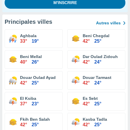
Principales villes
Autres villes
Aghbala
Beni Chegdal
33°
19°
42°
25°
Beni Mellal
Dar Oulad Zidouh
40°
26°
42°
24°
Douar Oulad Ayad
Douar Tarmast
42°
25°
42°
24°
El Ksiba
Es Sebt
37°
23°
42°
25°
Fkih Ben Salah
Kasba Tadla
42°
25°
42°
25°